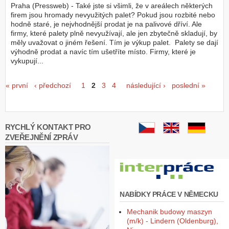
Praha (Pressweb) - Také jste si všimli, že v areálech některých
firem jsou hromady nevyužitých palet? Pokud jsou rozbité nebo
hodně staré, je nejvhodnější prodat je na palivové dříví. Ale
firmy, které palety plně nevyužívají, ale jen zbytečně skladují, by
měly uvažovat o jiném řešení. Tím je výkup palet. Palety se dají
výhodně prodat a navíc tím ušetříte místo. Firmy, které je
vykupují...
Stránky
« první
‹ předchozí
1
2
3
4
následující ›
poslední »
RYCHLÝ KONTAKT PRO
ZVEŘEJNĚNÍ ZPRÁV
NABÍDKY PRÁCE V NĚMECKU
Mechanik budowy maszyn
(m/k) - Lindern (Oldenburg),