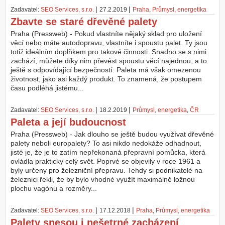
|
|
Zadavatel:
SEO Services, s.r.o.
27.2.2019
Praha
,
Průmysl, energetika
Zbavte se staré dřevěné palety
Praha (Pressweb) - Pokud vlastníte nějaký sklad pro uložení
věcí nebo máte autodopravu, vlastníte i spoustu palet. Ty jsou
totiž ideálním doplňkem pro takové činnosti. Snadno se s nimi
zachází, můžete díky nim převést spoustu věcí najednou, a to
ještě s odpovídající bezpečností. Paleta má však omezenou
životnost, jako asi každý produkt. To znamená, že postupem
času podléhá jistému...
|
|
Zadavatel:
SEO Services, s.r.o.
18.2.2019
Průmysl, energetika
,
ČR
Paleta a její budoucnost
Praha (Pressweb) - Jak dlouho se ještě budou využívat dřevěné
palety neboli europalety? To asi nikdo nedokáže odhadnout,
jisté je, že je to zatím nepřekonaná přepravní pomůcka, která
ovládla prakticky celý svět. Poprvé se objevily v roce 1961 a
byly určeny pro železniční přepravu. Tehdy si podnikatelé na
železnici řekli, že by bylo vhodné využít maximálně ložnou
plochu vagónu a rozměry...
|
|
Zadavatel:
SEO Services, s.r.o.
17.12.2018
Praha
,
Průmysl, energetika
Palety snesou i nešetrné zacházení