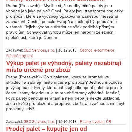
Praha (Pressweb) - Myslíte si, že nadbytečné palety jsou
vhodné jen jako palivo? Omyl. Palety jsou transportní podložky
pro zboží, které se využívají opakovaně a snesou i nešetrné
zacházení. Cestují po celé Evropě a začínají být populární i
v zámoří. Jejich výroba a distribuce však podléhá přísným
pravidlům. Schvalovat výrobu může jen národní železniční
společnost, která je členem...
|
|
Zadavatel:
SEO Services, s.r.o.
10.12.2018
Obchod, e-commerce
,
Středočeský kraj
Výkup palet je výhodný, palety nezabírají
místo určené pro zboží
Praha (Pressweb) - Co s paletami, které se hromadí ve
skladech a zabírají místo určené pro zboží? Jedinou možností
je výkup palet. Firmy, které nabízejí odkoupení palet, si pro ně
často i samy dojedou a je to pro obě strany výhodné. Ideální,
když palety pendlují sem tam a není třeba je někde uskladnit.
Jsou skvělé pro uložení a přepravu zboží, ale začnou s nimi být
problémy, když...
|
|
Zadavatel:
SEO Services, s.r.o.
15.10.2018
Reality, bydlení
,
ČR
Prodej palet – kupujte jen od