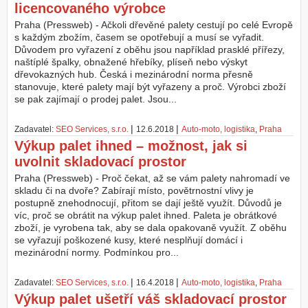
licencovaného výrobce
Praha (Pressweb) - Ačkoli dřevěné palety cestují po celé Evropě
s každým zbožím, časem se opotřebují a musí se vyřadit.
Důvodem pro vyřazení z oběhu jsou například prasklé přířezy,
naštíplé špalky, obnažené hřebíky, plíseň nebo výskyt
dřevokazných hub. Česká i mezinárodní norma přesně
stanovuje, které palety mají být vyřazeny a proč. Výrobci zboží
se pak zajímají o prodej palet. Jsou...
|
|
Zadavatel:
SEO Services, s.r.o.
12.6.2018
Auto-moto, logistika
,
Praha
Výkup palet ihned – možnost, jak si
uvolnit skladovací prostor
Praha (Pressweb) - Proč čekat, až se vám palety nahromadí ve
skladu či na dvoře? Zabírají místo, povětrnostní vlivy je
postupně znehodnocují, přitom se dají ještě využít. Důvodů je
víc, proč se obrátit na výkup palet ihned. Paleta je obrátkové
zboží, je vyrobena tak, aby se dala opakovaně využít. Z oběhu
se vyřazují poškozené kusy, které nesplňují domácí i
mezinárodní normy. Podmínkou pro...
|
|
Zadavatel:
SEO Services, s.r.o.
16.4.2018
Auto-moto, logistika
,
Praha
Výkup palet ušetří váš skladovací prostor