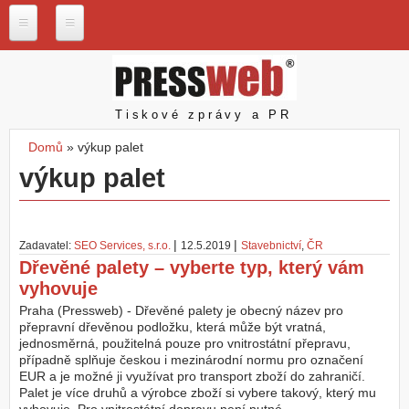
Přejít k hlavnímu obsahu
P
r
e
s
Pressweb
Tiskové zprávy a PR
s
w
Domů
»
výkup palet
e
Jste zde
výkup palet
b
.
c
z
|
|
Zadavatel:
SEO Services, s.r.o.
12.5.2019
Stavebnictví
,
ČR
N
Dřevěné palety – vyberte typ, který vám
a
vyhovuje
š
e
Praha (Pressweb) - Dřevěné palety je obecný název pro
s
přepravní dřevěnou podložku, která může být vratná,
l
jednosměrná, použitelná pouze pro vnitrostátní přepravu,
u
případně splňuje českou i mezinárodní normu pro označení
ž
EUR a je možné ji využívat pro transport zboží do zahraničí.
b
Palet je více druhů a výrobce zboží si vybere takový, který mu
y