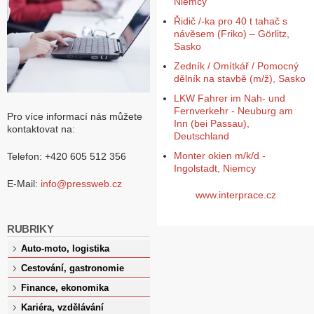
Niemcy
Řidič /-ka pro 40 t tahač s
návěsem (Friko) – Görlitz,
Sasko
Zedník / Omítkář / Pomocný
dělník na stavbě (m/ž), Sasko
LKW Fahrer im Nah- und
Fernverkehr - Neuburg am
Pro více informací nás můžete
Inn (bei Passau),
kontaktovat na:
Deutschland
Monter okien m/k/d -
Telefon: +420 605 512 356
Ingolstadt, Niemcy
E-Mail:
info@pressweb.cz
www.interprace.cz
RUBRIKY
Auto-moto, logistika
Cestování, gastronomie
Finance, ekonomika
Kariéra, vzdělávání