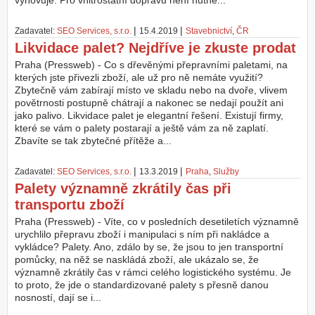
vyhovuje. Pro vnitrostátní dopravu není nutné...
Z
|
|
Zadavatel:
SEO Services, s.r.o.
15.4.2019
Stavebnictví
,
ČR
a
Likvidace palet? Nejdříve je zkuste prodat
l
o
Praha (Pressweb) - Co s dřevěnými přepravními paletami, na
ž
kterých jste přivezli zboží, ale už pro ně nemáte využití?
i
Zbytečně vám zabírají místo ve skladu nebo na dvoře, vlivem
t
povětrnosti postupně chátrají a nakonec se nedají použít ani
ú
jako palivo. Likvidace palet je elegantní řešení. Existují firmy,
č
které se vám o palety postarají a ještě vám za ně zaplatí.
e
Zbavíte se tak zbytečné přítěže a...
t
|
|
Zadavatel:
SEO Services, s.r.o.
13.3.2019
Praha
,
Služby
Palety významně zkrátily čas při
transportu zboží
Praha (Pressweb) - Víte, co v posledních desetiletích významně
urychlilo přepravu zboží i manipulaci s ním při nakládce a
vykládce? Palety. Ano, zdálo by se, že jsou to jen transportní
pomůcky, na něž se naskládá zboží, ale ukázalo se, že
významně zkrátily čas v rámci celého logistického systému. Je
to proto, že jde o standardizované palety s přesně danou
nosností, dají se i...