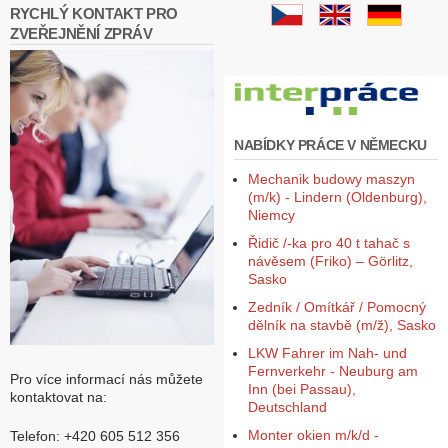
RYCHLÝ KONTAKT PRO
ZVEŘEJNĚNÍ ZPRÁV
NABÍDKY PRÁCE V NĚMECKU
Mechanik budowy maszyn
(m/k) - Lindern (Oldenburg),
Niemcy
Řidič /-ka pro 40 t tahač s
návěsem (Friko) – Görlitz,
Sasko
Zedník / Omítkář / Pomocný
dělník na stavbě (m/ž), Sasko
LKW Fahrer im Nah- und
Fernverkehr - Neuburg am
Pro více informací nás můžete
Inn (bei Passau),
kontaktovat na:
Deutschland
Monter okien m/k/d -
Telefon: +420 605 512 356