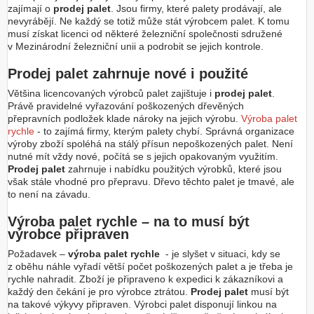
zajímají o
prodej palet
. Jsou firmy, které palety prodávají, ale
nevyrábějí. Ne každý se totiž může stát výrobcem palet. K tomu
musí získat licenci od některé železniční společnosti sdružené
v Mezinárodní železniční unii a podrobit se jejich kontrole.
Prodej palet zahrnuje nové i použité
Většina licencovaných výrobců palet zajištuje i
prodej palet
.
Právě pravidelné vyřazování poškozených dřevěných
přepravních podložek klade nároky na jejich výrobu.
Výroba palet
rychle
- to zajímá firmy, kterým palety chybí. Správná organizace
výroby zboží spoléhá na stálý přísun nepoškozených palet. Není
nutné mít vždy nové, počítá se s jejich opakovaným využitím.
Prodej palet
zahrnuje i nabídku použitých výrobků, které jsou
však stále vhodné pro přepravu. Dřevo těchto palet je tmavé, ale
to není na závadu.
Výroba palet rychle – na to musí být
výrobce připraven
Požadavek –
výroba palet rychle
- je slyšet v situaci, kdy se
z oběhu náhle vyřadí větší počet poškozených palet a je třeba je
rychle nahradit. Zboží je připraveno k expedici k zákazníkovi a
každý den čekání je pro výrobce ztrátou.
Prodej palet
musí být
na takové výkyvy připraven. Výrobci palet disponují linkou na