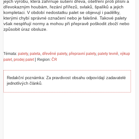
jejich výrobu, která zahrnuje sušení dřeva, ošetření proti plísni a
dřevokazným houbám, řezání přířezů, svlaků, špalíků a jejich
kompletaci. V období nedostatku palet se objevují i padělky,
kterými chybí správné označení nebo je falešné. Takové palety
však nesplňují normy a mohou při přepravě poškodit zboží nebo
způsobit úraz obsluze.
Témata:
palety
,
paleta
,
dřevěné palety
,
přepravní palety
,
palety levně
,
výkup
|
palet
,
prodej palet
Region:
ČR
Redakční poznámka: Za pravdivost obsahu odpovídají zadavatelé
jednotlivých článků.