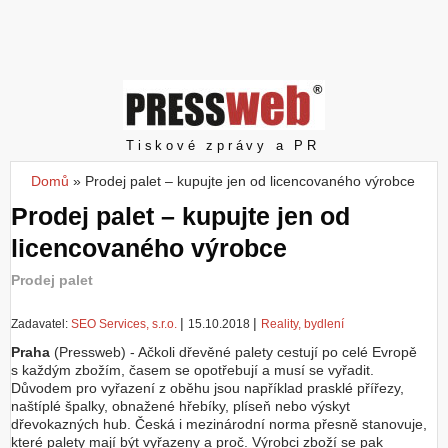
Z
a
l
o
ž
i
t
Pressweb
Tiskové zprávy a PR
ú
č
Domů
»
Prodej palet – kupujte jen od licencovaného výrobce
Jste zde
e
Prodej palet – kupujte jen od
t
licencovaného výrobce
Prodej palet
|
|
Zadavatel:
SEO Services, s.r.o.
15.10.2018
Reality, bydlení
Praha
(Pressweb) - Ačkoli dřevěné palety cestují po celé Evropě
s každým zbožím, časem se opotřebují a musí se vyřadit.
Důvodem pro vyřazení z oběhu jsou například prasklé přířezy,
naštíplé špalky, obnažené hřebíky, plíseň nebo výskyt
dřevokazných hub. Česká i mezinárodní norma přesně stanovuje,
které palety mají být vyřazeny a proč. Výrobci zboží se pak