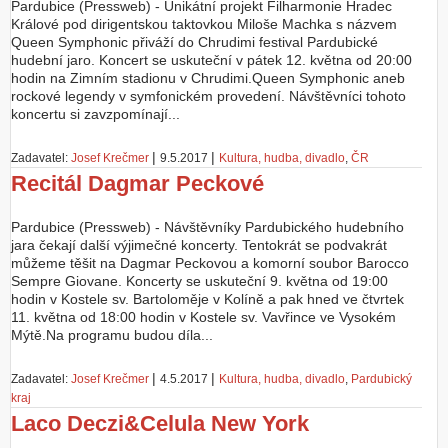
Pardubice (Pressweb) - Unikátní projekt Filharmonie Hradec
Králové pod dirigentskou taktovkou Miloše Machka s názvem
Queen Symphonic přiváží do Chrudimi festival Pardubické
hudební jaro. Koncert se uskuteční v pátek 12. května od 20:00
hodin na Zimním stadionu v Chrudimi.Queen Symphonic aneb
rockové legendy v symfonickém provedení. Návštěvníci tohoto
koncertu si zavzpomínají...
|
|
Zadavatel:
Josef Krečmer
9.5.2017
Kultura, hudba, divadlo
,
ČR
Recitál Dagmar Peckové
Pardubice (Pressweb) - Návštěvníky Pardubického hudebního
jara čekají další výjimečné koncerty. Tentokrát se podvakrát
můžeme těšit na Dagmar Peckovou a komorní soubor Barocco
Sempre Giovane. Koncerty se uskuteční 9. května od 19:00
hodin v Kostele sv. Bartoloměje v Kolíně a pak hned ve čtvrtek
11. května od 18:00 hodin v Kostele sv. Vavřince ve Vysokém
Mýtě.Na programu budou díla...
|
|
Zadavatel:
Josef Krečmer
4.5.2017
Kultura, hudba, divadlo
,
Pardubický
kraj
Laco Deczi&Celula New York