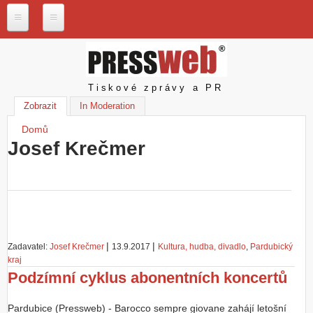
Přejít k hlavnímu obsahu
P
r
e
s
Pressweb
Tiskové zprávy a PR
s
w
Zobrazit
(aktivní záložka)
In Moderation
e
Domů
b
Jste zde
.
Josef Krečmer
c
z
N
a
š
e
s
|
|
Zadavatel:
Josef Krečmer
13.9.2017
Kultura, hudba, divadlo
,
Pardubický
l
kraj
u
Podzímní cyklus abonentních koncertů
ž
b
y
Pardubice (Pressweb) - Barocco sempre giovane zahájí letošní