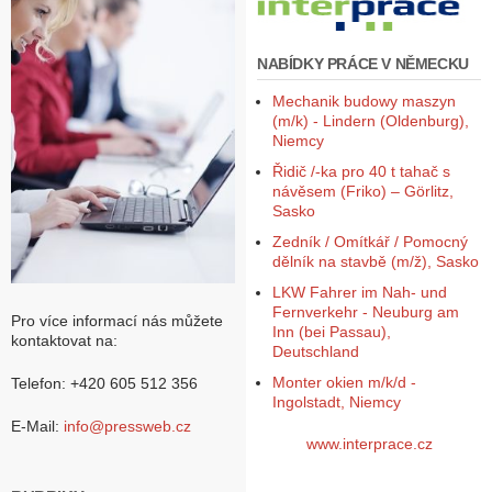
NABÍDKY PRÁCE V NĚMECKU
Mechanik budowy maszyn
(m/k) - Lindern (Oldenburg),
Niemcy
Řidič /-ka pro 40 t tahač s
návěsem (Friko) – Görlitz,
Sasko
Zedník / Omítkář / Pomocný
dělník na stavbě (m/ž), Sasko
LKW Fahrer im Nah- und
Fernverkehr - Neuburg am
Pro více informací nás můžete
Inn (bei Passau),
kontaktovat na:
Deutschland
Monter okien m/k/d -
Telefon: +420 605 512 356
Ingolstadt, Niemcy
E-Mail:
info@pressweb.cz
www.interprace.cz