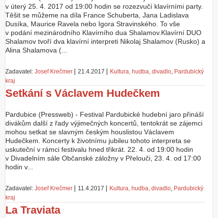
v úterý 25. 4. 2017 od 19:00 hodin se rozezvučí klavírními party.
Těšit se můžeme na díla France Schuberta, Jana Ladislava
Dusíka, Maurice Ravela nebo Igora Stravinského. To vše
v podání mezinárodního Klavírního dua Shalamov.Klavírní DUO
Shalamov tvoří dva klavírní interpreti Nikolaj Shalamov (Rusko) a
Alina Shalamova (...
|
|
Zadavatel:
Josef Krečmer
21.4.2017
Kultura, hudba, divadlo
,
Pardubický
kraj
Setkání s Václavem Hudečkem
Pardubice (Pressweb) - Festival Pardubické hudební jaro přináší
divákům další z řady výjimečných koncertů, tentokrát se zájemci
mohou setkat se slavným českým houslistou Václavem
Hudečkem. Koncerty k životnímu jubileu tohoto interpreta se
uskuteční v rámci festivalu hned třikrát. 22. 4. od 19:00 hodin
v Divadelním sále Občanské záložny v Přelouči, 23. 4. od 17:00
hodin v...
|
|
Zadavatel:
Josef Krečmer
11.4.2017
Kultura, hudba, divadlo
,
Pardubický
kraj
La Traviata