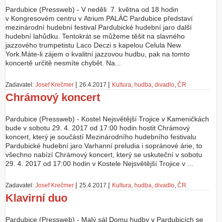
Pardubice (Pressweb) - V neděli 7. května od 18 hodin
v Kongresovém centru v Atrium PALÁC Pardubice představí
mezinárodní hudební festival Pardubické hudební jaro další
hudební lahůdku. Tentokrát se můžeme těšit na slavného
jazzového trumpetistu Laco Deczi s kapelou Celula New
York.Máte-li zájem o kvalitní jazzovou hudbu, pak na tomto
koncertě určitě nesmíte chybět. Na...
|
|
Zadavatel:
Josef Krečmer
26.4.2017
Kultura, hudba, divadlo
,
ČR
Chrámový koncert
Pardubice (Pressweb) - Kostel Nejsvětější Trojice v Kameničkách
bude v sobotu 29. 4. 2017 od 17:00 hodin hostit Chrámový
koncert, který je součástí Mezinárodního hudebního festivalu
Pardubické hudební jaro.Varhanní preludia i sopránové árie, to
všechno nabízí Chrámový koncert, který se uskuteční v sobotu
29. 4. 2017 od 17:00 hodin v Kostele Nejsvětější Trojice v ...
|
|
Zadavatel:
Josef Krečmer
25.4.2017
Kultura, hudba, divadlo
,
ČR
Klavirní duo
Pardubice (Pressweb) - Malý sál Domu hudby v Pardubicích se