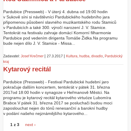
Pardubice (Pressweb) - V úterý 4. dubna od 19:00 hodin
v Sukově síni si návštěvníci Pardubického hudebního jara
připomenou působení slavného muzikantského rodu Stamiců
v Pardubicích a také 300. výročí narození J. V. Stamice.
Tentokrát na festivalu zahraje domácí Komorní filharmonie
Pardubice pod vedením dirigenta Tomáše Židka.Na programu
bude nejen dílo J. V. Stamice - Missa...
|
|
Zadavatel:
Josef Krečmer
27.3.2017
Kultura, hudba, divadlo
,
Pardubický
kraj
Kytarový recitál
Pardubice (Pressweb) - Festival Pardubické hudební jaro
pokračuje dalším koncertem, tentokrát v pátek 31. března
2017od 18:00 hodin v synagoze v Heřmanově Městci. Na
programu je kytarový recitál kytarového virtuóze Lubomíra
Brabce.V pátek 31. března 2017 se posluchači budou moci
zaposlouchat nejen do tónů renesanční a barokní hudby
v podání našeho nejznámějšího kytarového...
1 z 3
next ›