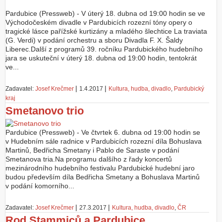
Pardubice (Pressweb) - V úterý 18. dubna od 19:00 hodin se ve
Východočeském divadle v Pardubicích rozezní tóny opery o
tragické lásce pařížské kurtizány a mladého šlechtice La traviata
(G. Verdi) v podání orchestru a sboru Divadla F. X. Šaldy
Liberec.Další z programů 39. ročníku Pardubického hudebního
jara se uskuteční v úterý 18. dubna od 19:00 hodin, tentokrát
ve...
|
|
Zadavatel:
Josef Krečmer
1.4.2017
Kultura, hudba, divadlo
,
Pardubický
kraj
Smetanovo trio
Pardubice (Pressweb) - Ve čtvrtek 6. dubna od 19:00 hodin se
v Hudebním sále radnice v Pardubicích rozezní díla Bohuslava
Martinů, Bedřicha Smetany i Pablo de Saraste v podání
Smetanova tria.Na programu dalšího z řady koncertů
mezinárodního hudebního festivalu Pardubické hudební jaro
budou především díla Bedřicha Smetany a Bohuslava Martinů
v podání komorního...
|
|
Zadavatel:
Josef Krečmer
27.3.2017
Kultura, hudba, divadlo
,
ČR
Rod Stammiců a Pardubice