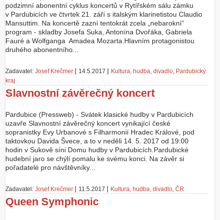
podzimní abonentní cyklus koncertů v Rytířském sálu zámku
v Pardubicích ve čtvrtek 21. září s italským klarinetistou Claudio
Z
Mansuttim. Na koncertě zazní tentokrát zcela „nebarokní“
a
program - skladby Josefa Suka, Antonína Dvořáka, Gabriela
l
Fauré a Wolfganga Amadea Mozarta.Hlavním protagonistou
o
druhého abonentního...
ž
i
t
|
|
Zadavatel:
Josef Krečmer
14.5.2017
Kultura, hudba, divadlo
,
Pardubický
ú
kraj
č
Slavnostní závěrečný koncert
e
t
Pardubice (Pressweb) - Svátek klasické hudby v Pardubicích
uzavře Slavnostní závěrečný koncert vynikající české
sopranistky Evy Urbanové s Filharmonií Hradec Králové, pod
taktovkou Davida Švece, a to v neděli 14. 5. 2017 od 19:00
hodin v Sukově síni Domu hudby v Pardubicích.Pardubické
hudební jaro se chýlí pomalu ke svému konci. Na závěr si
pořadatelé pro návštěvníky...
|
|
Zadavatel:
Josef Krečmer
11.5.2017
Kultura, hudba, divadlo
,
ČR
Queen Symphonic