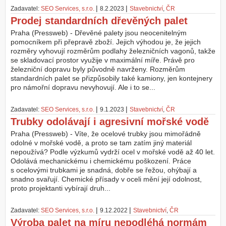
|
|
Zadavatel:
SEO Services, s.r.o.
8.2.2023
Stavebnictví
,
ČR
Prodej standardních dřevěných palet
Praha (Pressweb) - Dřevěné palety jsou neocenitelným
pomocníkem při přepravě zboží. Jejich výhodou je, že jejich
rozměry vyhovují rozměrům podlahy železničních vagonů, takže
se skladovací prostor využije v maximální míře. Právě pro
železniční dopravu byly původně navrženy. Rozměrům
standardních palet se přizpůsobily také kamiony, jen kontejnery
pro námořní dopravu nevyhovují. Ale i to se...
|
|
Zadavatel:
SEO Services, s.r.o.
9.1.2023
Stavebnictví
,
ČR
Trubky odolávají i agresivní mořské vodě
Praha (Pressweb) - Víte, že ocelové trubky jsou mimořádně
odolné v mořské vodě, a proto se tam zatím jiný materiál
nepoužívá? Podle výzkumů vydrží ocel v mořské vodě až 40 let.
Odolává mechanickému i chemickému poškození. Práce
s ocelovými trubkami je snadná, dobře se řežou, ohýbají a
snadno svařují. Chemické přísady v oceli mění její odolnost,
proto projektanti vybírají druh...
|
|
Zadavatel:
SEO Services, s.r.o.
9.12.2022
Stavebnictví
,
ČR
Výroba palet na míru nepodléhá normám