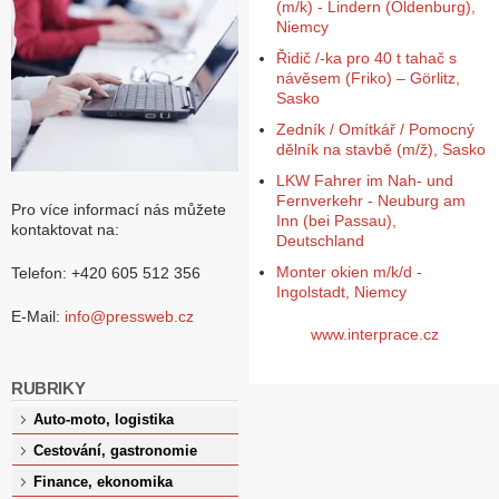
(m/k) - Lindern (Oldenburg),
Niemcy
Řidič /-ka pro 40 t tahač s
návěsem (Friko) – Görlitz,
Sasko
Zedník / Omítkář / Pomocný
dělník na stavbě (m/ž), Sasko
LKW Fahrer im Nah- und
Fernverkehr - Neuburg am
Pro více informací nás můžete
Inn (bei Passau),
kontaktovat na:
Deutschland
Monter okien m/k/d -
Telefon: +420 605 512 356
Ingolstadt, Niemcy
E-Mail:
info@pressweb.cz
www.interprace.cz
RUBRIKY
Auto-moto, logistika
Cestování, gastronomie
Finance, ekonomika