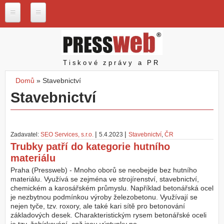
Přejít k hlavnímu obsahu
P
r
e
s
Pressweb
Tiskové zprávy a PR
s
w
Domů
»
Stavebnictví
e
Jste zde
Stavebnictví
b
.
c
z
|
|
Zadavatel:
SEO Services, s.r.o.
5.4.2023
Stavebnictví
,
ČR
N
Trubky patří do kategorie hutního
a
materiálu
š
e
Praha (Pressweb) - Mnoho oborů se neobejde bez hutního
s
materiálu. Využívá se zejména ve strojírenství, stavebnictví,
l
chemickém a karosářském průmyslu. Například betonářská ocel
u
je nezbytnou podmínkou výroby železobetonu. Využívají se
ž
nejen tyče, tzv. roxory, ale také kari sítě pro betonování
b
základových desek. Charakteristickým rysem betonářské oceli
y