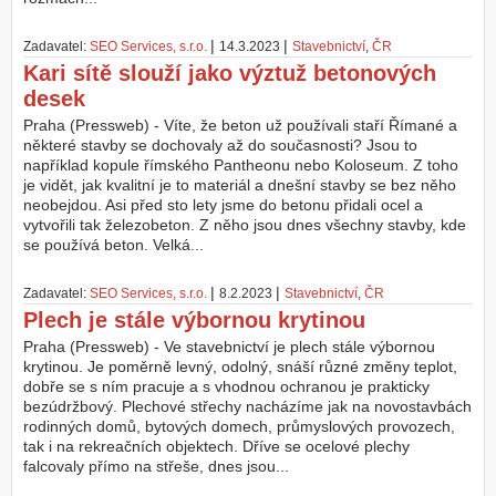
|
|
Zadavatel:
SEO Services, s.r.o.
14.3.2023
Stavebnictví
,
ČR
Kari sítě slouží jako výztuž betonových
desek
Praha (Pressweb) - Víte, že beton už používali staří Římané a
některé stavby se dochovaly až do současnosti? Jsou to
například kopule římského Pantheonu nebo Koloseum. Z toho
je vidět, jak kvalitní je to materiál a dnešní stavby se bez něho
neobejdou. Asi před sto lety jsme do betonu přidali ocel a
vytvořili tak železobeton. Z něho jsou dnes všechny stavby, kde
se používá beton. Velká...
|
|
Zadavatel:
SEO Services, s.r.o.
8.2.2023
Stavebnictví
,
ČR
Plech je stále výbornou krytinou
Praha (Pressweb) - Ve stavebnictví je plech stále výbornou
krytinou. Je poměrně levný, odolný, snáší různé změny teplot,
dobře se s ním pracuje a s vhodnou ochranou je prakticky
bezúdržbový. Plechové střechy nacházíme jak na novostavbách
rodinných domů, bytových domech, průmyslových provozech,
tak i na rekreačních objektech. Dříve se ocelové plechy
falcovaly přímo na střeše, dnes jsou...