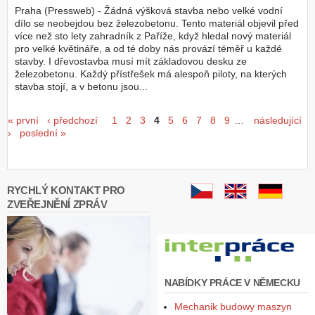
Praha (Pressweb) - Žádná výšková stavba nebo velké vodní
dílo se neobejdou bez železobetonu. Tento materiál objevil před
více než sto lety zahradník z Paříže, když hledal nový materiál
pro velké květináře, a od té doby nás provází téměř u každé
stavby. I dřevostavba musí mít základovou desku ze
železobetonu. Každý přístřešek má alespoň piloty, na kterých
stavba stojí, a v betonu jsou...
Stránky
« první
‹ předchozí
1
2
3
4
5
6
7
8
9
…
následující
›
poslední »
RYCHLÝ KONTAKT PRO
ZVEŘEJNĚNÍ ZPRÁV
NABÍDKY PRÁCE V NĚMECKU
Mechanik budowy maszyn