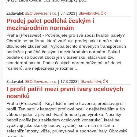
je tzv. žebírkování, což jsou výstupky po...
Z
|
|
Zadavatel:
SEO Services, s.r.o.
5.4.2023
Stavebnictví
,
ČR
a
Prodej palet podléhá českým i
l
o
mezinárodním normám
ž
Praha (Pressweb) - Potřebujete pro své zboží kvalitní palety?
i
Obraťte se na firmu, která zajišťuje prodej palet a má s ním
t
dlouholeté zkušenosti. Výroba těchto dřevěných transportních
ú
podložek podléhá českým i mezinárodním normám. Pokud
č
budete distribuovat zboží jen v tuzemsku, stačí vám tzv.
e
standardní paleta. Podle českých norem může mít až deset
t
rozměrů, ale nejběžnější je rozměr...
|
|
Zadavatel:
SEO Services, s.r.o.
17.3.2023
Stavebnictví
,
ČR
I profil patřil mezi první tvary ocelových
nosníků
Praha (Pressweb) - Když lidé mluví o traverze, představují si I
profil. Ten patří v kategorii profilové oceli k nejběžnějším a šlo
vůbec o jeden z prvních tvarů tohoto typu výrobku. Nosníky
neboli profily jsou základem ocelových konstrukcí, které se
využívají jako skelety budov, vyrábějí se z nich silniční a
železniční mosty, věže, průmyslové a sportovní haly. Obrovský
rozmach...