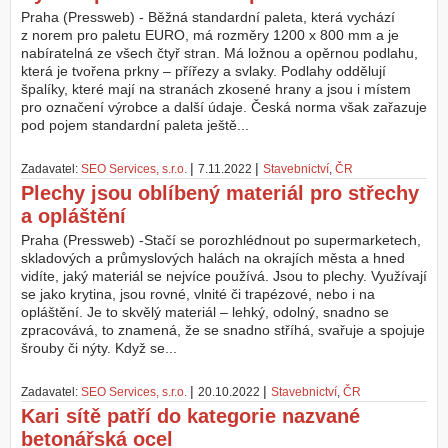
Praha (Pressweb) - Běžná standardní paleta, která vychází
z norem pro paletu EURO, má rozměry 1200 x 800 mm a je
nabíratelná ze všech čtyř stran. Má ložnou a opěrnou podlahu,
která je tvořena prkny – přířezy a svlaky. Podlahy oddělují
špalíky, které mají na stranách zkosené hrany a jsou i místem
pro označení výrobce a další údaje. Česká norma však zařazuje
pod pojem standardní paleta ještě...
|
|
Zadavatel:
SEO Services, s.r.o.
7.11.2022
Stavebnictví
,
ČR
Plechy jsou oblíbený materiál pro střechy
a opláštění
Praha (Pressweb) -Stačí se porozhlédnout po supermarketech,
skladových a průmyslových halách na okrajích města a hned
vidíte, jaký materiál se nejvíce používá. Jsou to plechy. Využívají
se jako krytina, jsou rovné, vlnité či trapézové, nebo i na
opláštění. Je to skvělý materiál – lehký, odolný, snadno se
zpracovává, to znamená, že se snadno stříhá, svařuje a spojuje
šrouby či nýty. Když se...
|
|
Zadavatel:
SEO Services, s.r.o.
20.10.2022
Stavebnictví
,
ČR
Kari sítě patří do kategorie nazvané
betonářská ocel