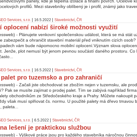
sendvičovými panely, kde je tepelná izolace a finální povrch. Ocelové 
 ocelových profilů. Mezi stavebníky oblíbený je i profil, známý jako traver
|
|
SEO Services, s.r.o.
16.5.2022
Stavebnictví
,
ČR
í oplocení nabízí široké možnosti využití
essweb) - Plánujete venkovní společenskou událost, která se má stát 
te zabezpečit a ohraničit stavební materiál před vniknutím cizích oso
řípadech vám bude nápomocno mobilní oplocení.Význam slova oplocení
at. Jenže, plot nemusí být jenom pevnou součástí daného prostoru. Co
 často...
|
|
SEO Services, s.r.o.
16.5.2022
Stavebnictví
,
ČR
 palet pro tuzemsko a pro zahraničí
essweb) - Začali jste obchodovat se zbožím nejen v tuzemsku, ale prod
čí? Pak se musíte zajímat o prodej palet. Tím se zabývá například fir
lety obchodníkům ze Středočeského kraje a Prahy. Můžete nakoupit p
ždy však musí splňovat čs. normu. U použité palety má dřevo tmavou b
 paleta...
|
|
SEO Services, s.r.o.
6.5.2022
Stavebnictví
,
ČR
na lešení je praktickou službou
essweb) - Výškové práce jsou pro každého stavebníka náročnou činnost