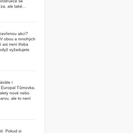
konstrukce se
za, ale také...
uzavřenou akcí?
b? V obou a mnohých
 asi není třeba
 když vyžadujete
áváte i
ma Europal Tůmovka.
alety nové nebo
arvu, ale to není
í. Pokud si