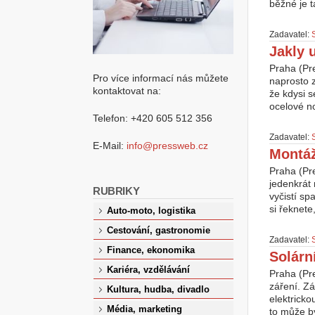
běžné je t
Zadavatel:
Jakly 
Praha (Pr
Pro více informací nás můžete
naprosto z
kontaktovat na:
že kdysi s
ocelové no
Telefon: +420 605 512 356
Zadavatel:
E-Mail:
info@pressweb.cz
Montáž
Praha (Pr
jedenkrát 
RUBRIKY
vyčistí sp
si řeknete
Auto-moto, logistika
Cestování, gastronomie
Zadavatel:
Finance, ekonomika
Solárn
Kariéra, vzdělávání
Praha (Pr
záření. Zá
Kultura, hudba, divadlo
elektricko
Média, marketing
to může bý