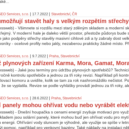
aké...
|
|
SEO Services, s.r.o.
17.7.2022
Stavebnictví
,
ČR
umožňují stavět haly s velkým rozpětím střechy
essweb) - Všimnete si rozdílu mezi starý zděným skladem a moderní s
řejmý. V moderní hale je daleko větší prostor, přestože půdorys bude st
e jako podpěry střechy stavěly masivní cihlové zdi a ty zabraly dost ve
sníky - ocelové profily nebo jakly, nezaberou prakticky žádné místo. P
|
|
SEO Services, s.r.o.
9.7.2022
Praha
,
Stavebnictví
 plynových zařízení Karma, Mora, Gamat, Mor
essweb) - Jaké jsou termíny pro údržbu plynových spotřebičů? Technic
ročně kontrolu spotřebiče a jednou za tři roky revizi. Například při kont
alovací komoru a uvidíte, kolik se tam za rok nashromáždilo nečistot. 
, že se vyplatila. Revize se podle vyhlášky provádí jednou za tři roky, ale 
|
|
SEO Services, s.r.o.
28.6.2022
Praha
,
Stavebnictví
í panely mohou ohřívat vodu nebo vyrábět elek
essweb) - Dnešní houpačka s cenami energií zvyšuje motivaci pro využi
kladem jsou solární panely, které mohou buď jen ohřívat vodu pro mytí
u energii. Ohřívání vody sluncem je výhodné, ale využije se spíše v letn
t pomoc, například pro venkovní bazény. Také náklady na instalaci ně