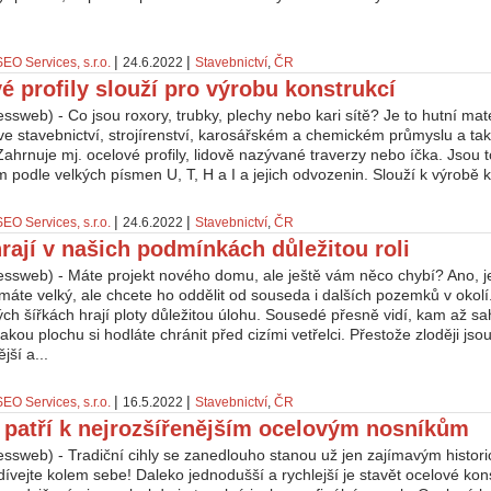
|
|
SEO Services, s.r.o.
24.6.2022
Stavebnictví
,
ČR
é profily slouží pro výrobu konstrukcí
ssweb) - Co jsou roxory, trubky, plechy nebo kari sítě? Je to hutní mate
ve stavebnictví, strojírenství, karosářském a chemickém průmyslu a tak
ahrnuje mj. ocelové profily, lidově nazývané traverzy nebo íčka. Jsou t
 podle velkých písmen U, T, H a I a jejich odvozenin. Slouží k výrobě k
|
|
SEO Services, s.r.o.
24.6.2022
Stavebnictví
,
ČR
hrají v našich podmínkách důležitou roli
essweb) - Máte projekt nového domu, ale ještě vám něco chybí? Ano, je
áte velký, ale chcete ho oddělit od souseda i dalších pozemků v okolí
h šířkách hrají ploty důležitou úlohu. Sousedé přesně vidí, kam až sah
jakou plochu si hodláte chránit před cizími vetřelci. Přestože zloději jsou
jší a...
|
|
SEO Services, s.r.o.
16.5.2022
Stavebnictví
,
ČR
il patří k nejrozšířenějším ocelovým nosníkům
essweb) - Tradiční cihly se zanedlouho stanou už jen zajímavým histor
ívejte kolem sebe! Daleko jednodušší a rychlejší je stavět ocelové kon