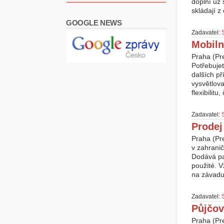
doplní už 
skládají z
GOOGLE NEWS
Zadavatel:
Mobiln
Praha (Pr
Potřebuje
dalších p
vysvětlov
flexibilitu,
Zadavatel:
Prodej
Praha (Pr
v zahrani
Dodává pa
použité. V
na závadu,
Zadavatel:
Půjčov
Praha (Pr