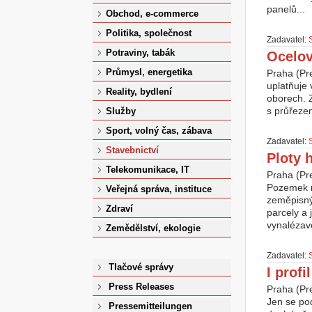
panelů...
Obchod, e-commerce
Politika, společnost
Zadavatel:
Potraviny, tabák
Ocelov
Průmysl, energetika
Praha (Pre
uplatňuje 
Reality, bydlení
oborech. Z
s průřezem
Služby
Sport, volný čas, zábava
Zadavatel:
Stavebnictví
Ploty 
Telekomunikace, IT
Praha (Pr
Pozemek m
Veřejná správa, instituce
zeměpisnýc
Zdraví
parcely a 
vynalézavě
Zemědělství, ekologie
Zadavatel:
Tlačové správy
I prof
Press Releases
Praha (Pr
Jen se pod
Pressemitteilungen