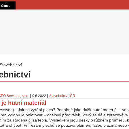
Přejít k hlavnímu obsahu
t účet
Stavebnictví
 zde
ebnictví
|
|
SEO Services, s.r.o.
9.8.2022
Stavebnictví
,
ČR
 je hutní materiál
ssweb) - Jak se vyrábí plech? Podobně jako další hutní materiál – ve 
pro výrobu je polotovar – ocelový předvalek, který se dále zpracováv
áním za studena či za tepla. Výsledkem jsou desky o různém průměru, 
ezat a ohýbat. Při řezání plechů se používá plamen, laser, plazma nebo 