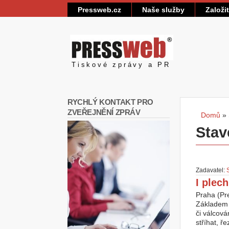
Pressweb.cz
Naše služby
Založi
Pressweb
Tiskové zprávy a PR
RYCHLÝ KONTAKT PRO
ZVEŘEJNĚNÍ ZPRÁV
Domů
»
Jste
Stav
Zadavatel:
I plech
Praha (Pre
Základem 
či válcov
stříhat, ř