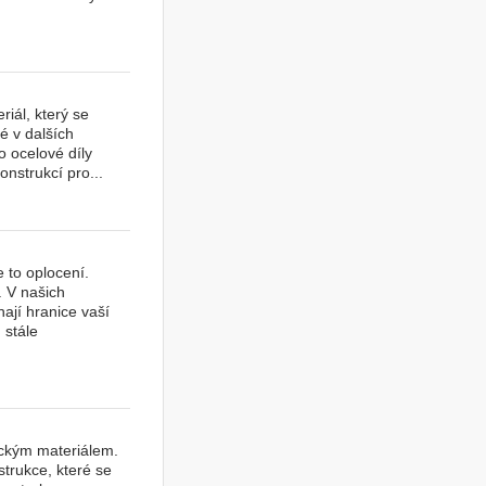
riál, který se
é v dalších
o ocelové díly
onstrukcí pro...
 to oplocení.
. V našich
ají hranice vaší
 stále
ickým materiálem.
strukce, které se