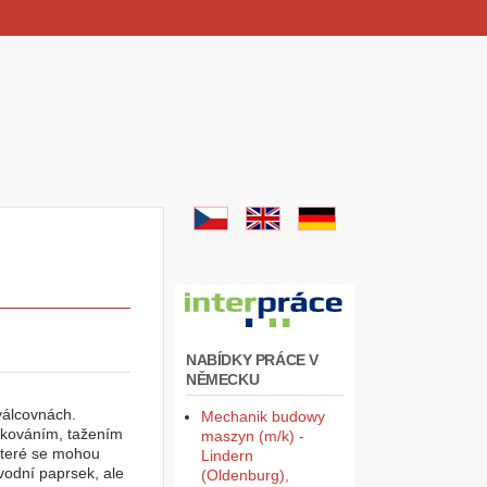
NABÍDKY PRÁCE V
NĚMECKU
válcovnách.
Mechanik budowy
á kováním, tažením
maszyn (m/k) -
které se mohou
Lindern
vodní paprsek, ale
(Oldenburg),