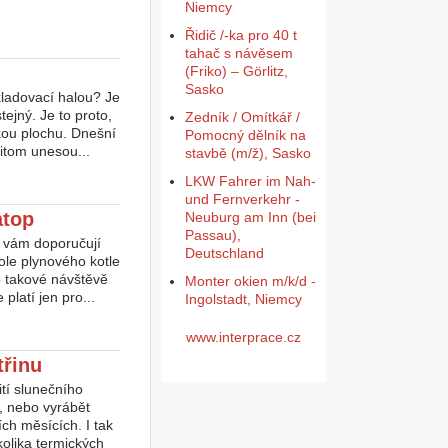
Niemcy
Řidič /-ka pro 40 t
tahač s návěsem
(Friko) – Görlitz,
Sasko
kladovací halou? Je
ejný. Je to proto,
Zedník / Omítkář /
lkou plochu. Dnešní
Pomocný dělník na
řitom unesou...
stavbě (m/ž), Sasko
LKW Fahrer im Nah-
und Fernverkehr -
atop
Neuburg am Inn (bei
Passau),
i vám doporučují
Deutschland
role plynového kotle
Po takové návštěvě
Monter okien m/k/d -
platí jen pro...
Ingolstadt, Niemcy
www.interprace.cz
třinu
tí slunečního
, nebo vyrábět
ích měsících. I tak
kolika termických