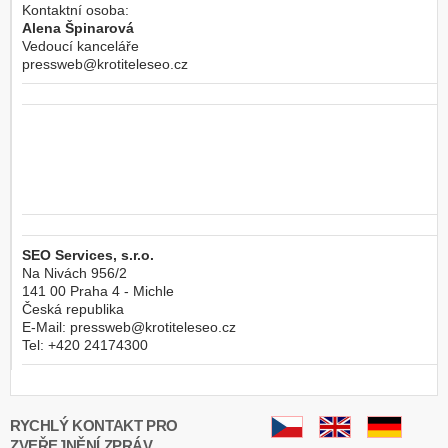
Kontaktní osoba:
Alena Špinarová
Vedoucí kanceláře
pressweb@krotiteleseo.cz
SEO Services, s.r.o.
Na Nivách 956/2
141 00
Praha 4 - Michle
Česká republika
E-Mail:
pressweb@krotiteleseo.cz
Tel:
+420 24174300
RYCHLÝ KONTAKT PRO
ZVEŘEJNĚNÍ ZPRÁV