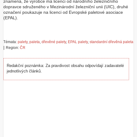
znamená, že výrobce má licenci od národního železničního
dopravce sdruženého v Mezinárodní železniční unii (UIC), druhé
označení poukazuje na licenci od Evropské paletové asociace
(EPAL).
Témata:
palety
,
paleta
,
dřevěné palety
,
EPAL palety
,
standardní dřevěná paleta
|
Region:
ČR
Redakční poznámka: Za pravdivost obsahu odpovídají zadavatelé
jednotlivých článků.