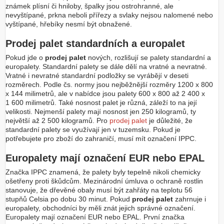
známek plísní či hniloby, špalky jsou ostrohranné, ale
nevyštípané, prkna neboli přířezy a svlaky nejsou nalomené nebo
vyštípané, hřebíky nesmí být obnažené.
Prodej palet standardních a europalet
Pokud jde o
prodej palet
nových, rozlišují se palety standardní a
europalety. Standardní palety se dále dělí na vratné a nevratné.
Vratné i nevratné standardní podložky se vyrábějí v deseti
rozměrech. Podle čs. normy jsou nejběžnější rozměry 1200 x 800
x 144 milimetrů, ale v nabídce jsou palety 600 x 800 až 2 400 x
1 600 milimetrů. Také nosnost palet je různá, záleží to na její
velikosti. Nejmenší palety mají nosnost jen 250 kilogramů, ty
největší až 2 500 kilogramů. Pro
prodej palet
je důležité, že
standardní palety se využívají jen v tuzemsku. Pokud je
potřebujete pro zboží do zahraničí, musí mít označení IPPC.
Europalety mají označení EUR nebo EPAL
Značka IPPC znamená, že palety byly tepelně nikoli chemicky
ošetřeny proti škůdcům. Mezinárodní úmluva o ochraně rostlin
stanovuje, že dřevěné obaly musí být zahřáty na teplotu 56
stupňů Celsia po dobu 30 minut. Pokud
prodej palet
zahrnuje i
europalety, obchodníci by měli znát jejich správné označení.
Europalety mají označení EUR nebo EPAL. První značka