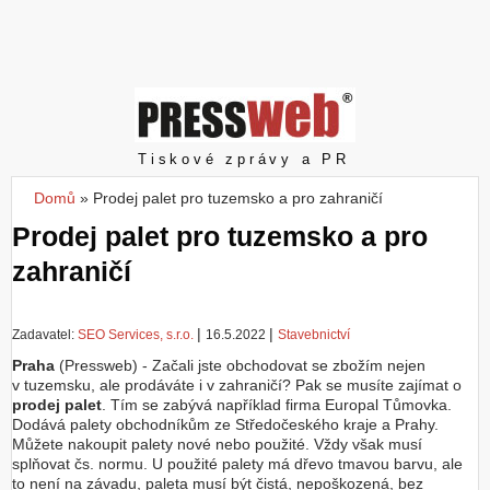
Z
a
l
o
ž
i
t
Pressweb
Tiskové zprávy a PR
ú
č
Domů
»
Prodej palet pro tuzemsko a pro zahraničí
Jste zde
e
Prodej palet pro tuzemsko a pro
t
zahraničí
|
|
Zadavatel:
SEO Services, s.r.o.
16.5.2022
Stavebnictví
Praha
(Pressweb) - Začali jste obchodovat se zbožím nejen
v tuzemsku, ale prodáváte i v zahraničí? Pak se musíte zajímat o
prodej palet
. Tím se zabývá například firma Europal Tůmovka.
Dodává palety obchodníkům ze Středočeského kraje a Prahy.
Můžete nakoupit palety nové nebo použité. Vždy však musí
splňovat čs. normu. U použité palety má dřevo tmavou barvu, ale
to není na závadu, paleta musí být čistá, nepoškozená, bez