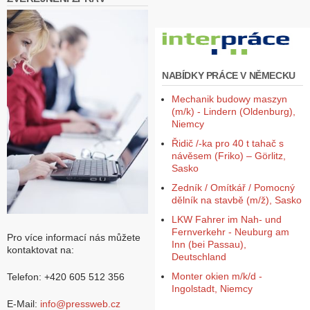
NABÍDKY PRÁCE V NĚMECKU
Mechanik budowy maszyn
(m/k) - Lindern (Oldenburg),
Niemcy
Řidič /-ka pro 40 t tahač s
návěsem (Friko) – Görlitz,
Sasko
Zedník / Omítkář / Pomocný
dělník na stavbě (m/ž), Sasko
LKW Fahrer im Nah- und
Fernverkehr - Neuburg am
Pro více informací nás můžete
Inn (bei Passau),
kontaktovat na:
Deutschland
Monter okien m/k/d -
Telefon: +420 605 512 356
Ingolstadt, Niemcy
E-Mail:
info@pressweb.cz