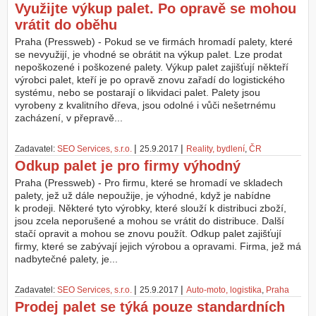
Využijte výkup palet. Po opravě se mohou
vrátit do oběhu
Praha (Pressweb) - Pokud se ve firmách hromadí palety, které
se nevyužijí, je vhodné se obrátit na výkup palet. Lze prodat
nepoškozené i poškozené palety. Výkup palet zajišťují někteří
výrobci palet, kteří je po opravě znovu zařadí do logistického
systému, nebo se postarají o likvidaci palet. Palety jsou
vyrobeny z kvalitního dřeva, jsou odolné i vůči nešetrnému
zacházení, v přepravě...
|
|
Zadavatel:
SEO Services, s.r.o.
25.9.2017
Reality, bydlení
,
ČR
Odkup palet je pro firmy výhodný
Praha (Pressweb) - Pro firmu, které se hromadí ve skladech
palety, jež už dále nepoužije, je výhodné, když je nabídne
k prodeji. Některé tyto výrobky, které slouží k distribuci zboží,
jsou zcela neporušené a mohou se vrátit do distribuce. Další
stačí opravit a mohou se znovu použít. Odkup palet zajišťují
firmy, které se zabývají jejich výrobou a opravami. Firma, jež má
nadbytečné palety, je...
|
|
Zadavatel:
SEO Services, s.r.o.
25.9.2017
Auto-moto, logistika
,
Praha
Prodej palet se týká pouze standardních