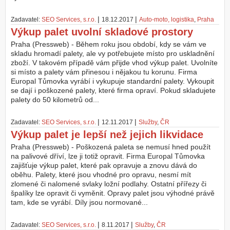
|
|
Zadavatel:
SEO Services, s.r.o.
18.12.2017
Auto-moto, logistika
,
Praha
Výkup palet uvolní skladové prostory
Praha (Pressweb) - Během roku jsou období, kdy se vám ve
skladu hromadí palety, ale vy potřebujete místo pro uskladnění
zboží. V takovém případě vám přijde vhod výkup palet. Uvolníte
si místo a palety vám přinesou i nějakou tu korunu. Firma
Europal Tůmovka vyrábí i vykupuje standardní palety. Vykoupit
se dají i poškozené palety, které firma opraví. Pokud skladujete
palety do 50 kilometrů od...
|
|
Zadavatel:
SEO Services, s.r.o.
12.11.2017
Služby
,
ČR
Výkup palet je lepší než jejich likvidace
Praha (Pressweb) - Poškozená paleta se nemusí hned použít
na palivové dříví, lze ji totiž opravit. Firma Europal Tůmovka
zajišťuje výkup palet, které pak opravuje a znovu dává do
oběhu. Palety, které jsou vhodné pro opravu, nesmí mít
zlomené či nalomené svlaky ložní podlahy. Ostatní přířezy či
špalíky lze opravit či vyměnit. Opravy palet jsou výhodné právě
tam, kde se vyrábí. Díly jsou normované...
|
|
Zadavatel:
SEO Services, s.r.o.
8.11.2017
Služby
,
ČR