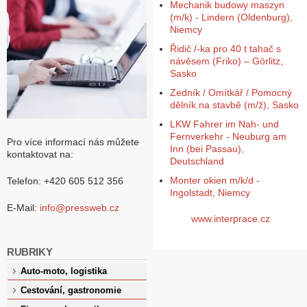
Mechanik budowy maszyn
(m/k) - Lindern (Oldenburg),
Niemcy
Řidič /-ka pro 40 t tahač s
návěsem (Friko) – Görlitz,
Sasko
Zedník / Omítkář / Pomocný
dělník na stavbě (m/ž), Sasko
LKW Fahrer im Nah- und
Fernverkehr - Neuburg am
Pro více informací nás můžete
Inn (bei Passau),
kontaktovat na:
Deutschland
Monter okien m/k/d -
Telefon: +420 605 512 356
Ingolstadt, Niemcy
E-Mail:
info@pressweb.cz
www.interprace.cz
RUBRIKY
Auto-moto, logistika
Cestování, gastronomie