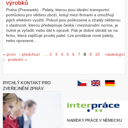
výrobků
Praha (Pressweb) - Palety, kterou jsou ideální transportní
pomůckou pro většinu zboží, kolují mezi firmami a umožňují
jejich efektivní využití. Pokud jsou poškozené a ztratily některou
z vlastností, kterou předepisuje česká i mezinárodní norma, je
nutné je vyřadit, nebo dát k opravě. Pak je dobré obrátit se na
firmu, která zajišťuje prodej palet. Lze prodávat nové palety,
nebo opravené...
Stránky
« první
‹ předchozí
…
2
3
4
5
6
7
8
9
10
následující
›
poslední »
RYCHLÝ KONTAKT PRO
ZVEŘEJNĚNÍ ZPRÁV
NABÍDKY PRÁCE V NĚMECKU