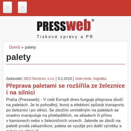
Přejít k hlavnímu obsahu
P
r
e
s
Pressweb
Tiskové zprávy a PR
s
w
Domů
»
palety
e
Jste zde
palety
b
.
c
z
|
|
Zadavatel:
SEO Services, s.r.o.
8.2.2018
Auto-moto, logistika
N
Přeprava paletami se rozšířila ze železnice
a
i na silnici
š
e
Praha (Pressweb) - V celé Evropě dnes funguje přeprava zboží
s
na paletách. Je to pohodlný, levný a efektivní způsob transportu
l
po železnici i po silnici. Se zbožím umístěným na paletách se
u
snadno manipuluje na překladištích, ve skladech či přímo
ž
v kamionech nebo v železničních vozech. Jakmile se zboží na
b
paletě prodá zákazníkovi, paleta se využije pro další výrobky a
y