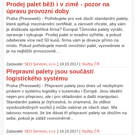
Prodej palet běží i v zimě - pozor na
úpravu provozní doby
Praha (Pressweb) - Potřebujete pro své zboží standardní palety,
které splňují mezinárodní certifikát, a zároveň chcete, aby vám
je dodávala spolehlivá firma? Europal Tůmovka palety vyrábí,
opravuje i vykupuje. Prodej palet si snadno vyřídíte, a pokud
odeberete více než 50 kusů, firma vám je doveze přímo na
místo. Pokud potřebujete menší množství palet, vyzvednete si
je na nejbližší provozovně....
|
|
Zadavatel:
SEO Services, s.r.o.
19.10.2017
Služby
,
ČR
Přepravní palety jsou součástí
logistického systému
Praha (Pressweb) - Přepravní palety jsou dnes už nezbytným
prvkem v systému logistiky v tuzemsku i Evropě. Jsou ideální
nejen pro přepravu, ale i pro skladování a další manipulaci.
Standardní paleta je čtyřcestná, to znamená, že vidlice
vysokozdvižných vozíků ji může nabírat ze všech stan. Má
takovou nosnost, že lze dávat tři přepravní palety se zbožím na
sebe, pokud je zátěž rovnoměrně...
|
|
Zadavatel:
SEO Services, s.r.o.
16.10.2017
Služby
,
ČR