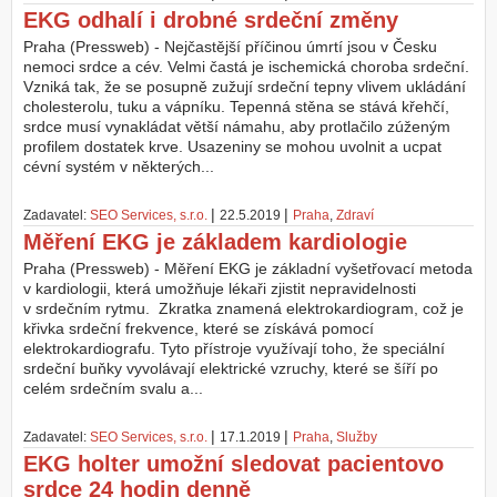
EKG odhalí i drobné srdeční změny
Praha (Pressweb) - Nejčastější příčinou úmrtí jsou v Česku
nemoci srdce a cév. Velmi častá je ischemická choroba srdeční.
Vzniká tak, že se posupně zužují srdeční tepny vlivem ukládání
cholesterolu, tuku a vápníku. Tepenná stěna se stává křehčí,
srdce musí vynakládat větší námahu, aby protlačilo zúženým
profilem dostatek krve. Usazeniny se mohou uvolnit a ucpat
cévní systém v některých...
|
|
Zadavatel:
SEO Services, s.r.o.
22.5.2019
Praha
,
Zdraví
Měření EKG je základem kardiologie
Praha (Pressweb) - Měření EKG je základní vyšetřovací metoda
v kardiologii, která umožňuje lékaři zjistit nepravidelnosti
v srdečním rytmu. Zkratka znamená elektrokardiogram, což je
křivka srdeční frekvence, které se získává pomocí
elektrokardiografu. Tyto přístroje využívají toho, že speciální
srdeční buňky vyvolávají elektrické vzruchy, které se šíří po
celém srdečním svalu a...
|
|
Zadavatel:
SEO Services, s.r.o.
17.1.2019
Praha
,
Služby
EKG holter umožní sledovat pacientovo
srdce 24 hodin denně