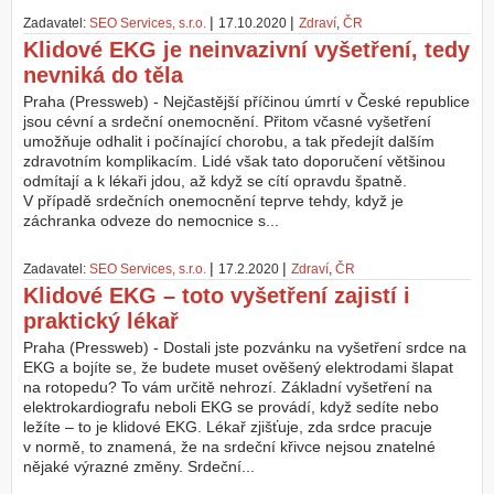
|
|
Zadavatel:
SEO Services, s.r.o.
17.10.2020
Zdraví
,
ČR
Z
Klidové EKG je neinvazivní vyšetření, tedy
a
nevniká do těla
l
o
Praha (Pressweb) - Nejčastější příčinou úmrtí v České republice
ž
jsou cévní a srdeční onemocnění. Přitom včasné vyšetření
i
umožňuje odhalit i počínající chorobu, a tak předejít dalším
t
zdravotním komplikacím. Lidé však tato doporučení většinou
ú
odmítají a k lékaři jdou, až když se cítí opravdu špatně.
č
V případě srdečních onemocnění teprve tehdy, když je
e
záchranka odveze do nemocnice s...
t
|
|
Zadavatel:
SEO Services, s.r.o.
17.2.2020
Zdraví
,
ČR
Klidové EKG – toto vyšetření zajistí i
praktický lékař
Praha (Pressweb) - Dostali jste pozvánku na vyšetření srdce na
EKG a bojíte se, že budete muset ověšený elektrodami šlapat
na rotopedu? To vám určitě nehrozí. Základní vyšetření na
elektrokardiografu neboli EKG se provádí, když sedíte nebo
ležíte – to je klidové EKG. Lékař zjišťuje, zda srdce pracuje
v normě, to znamená, že na srdeční křivce nejsou znatelné
nějaké výrazné změny. Srdeční...