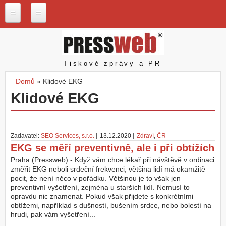
Přejít k hlavnímu obsahu
P
r
e
s
Pressweb
Tiskové zprávy a PR
s
w
Domů
»
Klidové EKG
e
Jste zde
Klidové EKG
b
.
c
z
|
|
Zadavatel:
SEO Services, s.r.o.
13.12.2020
Zdraví
,
ČR
N
EKG se měří preventivně, ale i při obtížích
a
š
Praha (Pressweb) - Když vám chce lékař při návštěvě v ordinaci
e
změřit EKG neboli srdeční frekvenci, většina lidí má okamžitě
s
pocit, že není něco v pořádku. Většinou je to však jen
l
preventivní vyšetření, zejména u starších lidí. Nemusí to
u
opravdu nic znamenat. Pokud však přijdete s konkrétními
ž
obtížemi, například s dušností, bušením srdce, nebo bolestí na
b
hrudi, pak vám vyšetření...
y