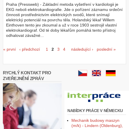
Praha (Pressweb) - Základní metoda vyšetření v kardiologii je
EKG neboli elektrokardiografie. Jde o pořízení záznamu srdeční
činnosti prostřednictvím elektrických svodů, které snímají
elektrický potenciál na povrchu těla. Holandský lékař Willem
Einthoven tento jev zkoumal a už v roce 1903 sestrojil vlastní
elektrokardiograf. Od té doby lékařům pomáhá tento přístroj
odhalovat závažné...
Stránky
« první
‹ předchozí
1
2
3
4
následující ›
poslední »
RYCHLÝ KONTAKT PRO
ZVEŘEJNĚNÍ ZPRÁV
NABÍDKY PRÁCE V NĚMECKU
Mechanik budowy maszyn
(m/k) - Lindern (Oldenburg),