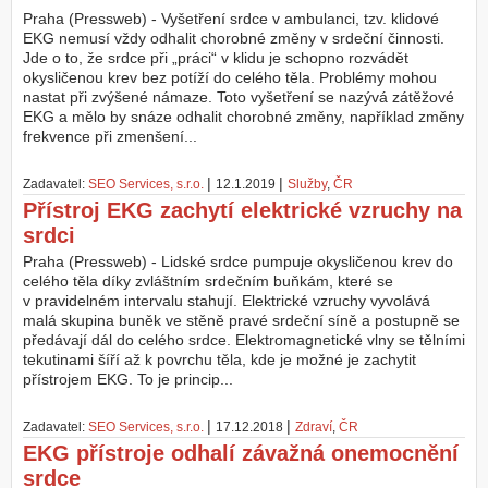
Praha (Pressweb) - Vyšetření srdce v ambulanci, tzv. klidové
EKG nemusí vždy odhalit chorobné změny v srdeční činnosti.
Jde o to, že srdce při „práci“ v klidu je schopno rozvádět
okysličenou krev bez potíží do celého těla. Problémy mohou
nastat při zvýšené námaze. Toto vyšetření se nazývá zátěžové
EKG a mělo by snáze odhalit chorobné změny, například změny
frekvence při zmenšení...
|
|
Zadavatel:
SEO Services, s.r.o.
12.1.2019
Služby
,
ČR
Přístroj EKG zachytí elektrické vzruchy na
srdci
Praha (Pressweb) - Lidské srdce pumpuje okysličenou krev do
celého těla díky zvláštním srdečním buňkám, které se
v pravidelném intervalu stahují. Elektrické vzruchy vyvolává
malá skupina buněk ve stěně pravé srdeční síně a postupně se
předávají dál do celého srdce. Elektromagnetické vlny se tělními
tekutinami šíří až k povrchu těla, kde je možné je zachytit
přístrojem EKG. To je princip...
|
|
Zadavatel:
SEO Services, s.r.o.
17.12.2018
Zdraví
,
ČR
EKG přístroje odhalí závažná onemocnění
srdce