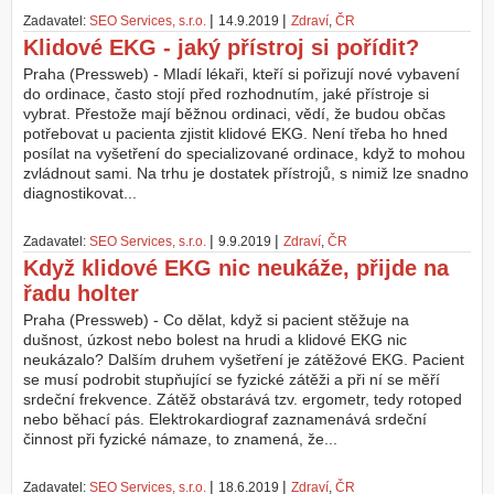
|
|
Zadavatel:
SEO Services, s.r.o.
14.9.2019
Zdraví
,
ČR
Klidové EKG - jaký přístroj si pořídit?
Praha (Pressweb) - Mladí lékaři, kteří si pořizují nové vybavení
do ordinace, často stojí před rozhodnutím, jaké přístroje si
vybrat. Přestože mají běžnou ordinaci, vědí, že budou občas
potřebovat u pacienta zjistit klidové EKG. Není třeba ho hned
posílat na vyšetření do specializované ordinace, když to mohou
zvládnout sami. Na trhu je dostatek přístrojů, s nimiž lze snadno
diagnostikovat...
|
|
Zadavatel:
SEO Services, s.r.o.
9.9.2019
Zdraví
,
ČR
Když klidové EKG nic neukáže, přijde na
řadu holter
Praha (Pressweb) - Co dělat, když si pacient stěžuje na
dušnost, úzkost nebo bolest na hrudi a klidové EKG nic
neukázalo? Dalším druhem vyšetření je zátěžové EKG. Pacient
se musí podrobit stupňující se fyzické zátěži a při ní se měří
srdeční frekvence. Zátěž obstarává tzv. ergometr, tedy rotoped
nebo běhací pás. Elektrokardiograf zaznamenává srdeční
činnost při fyzické námaze, to znamená, že...
|
|
Zadavatel:
SEO Services, s.r.o.
18.6.2019
Zdraví
,
ČR