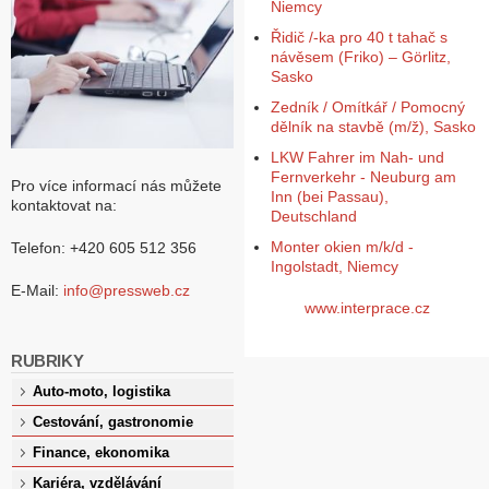
Niemcy
Řidič /-ka pro 40 t tahač s
návěsem (Friko) – Görlitz,
Sasko
Zedník / Omítkář / Pomocný
dělník na stavbě (m/ž), Sasko
LKW Fahrer im Nah- und
Fernverkehr - Neuburg am
Pro více informací nás můžete
Inn (bei Passau),
kontaktovat na:
Deutschland
Monter okien m/k/d -
Telefon: +420 605 512 356
Ingolstadt, Niemcy
E-Mail:
info@pressweb.cz
www.interprace.cz
RUBRIKY
Auto-moto, logistika
Cestování, gastronomie
Finance, ekonomika
Kariéra, vzdělávání