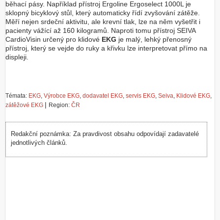
běhací pásy. Například přístroj Ergoline Ergoselect 1000L je
sklopný bicyklový stůl, který automaticky řídí zvyšování zátěže.
Měří nejen srdeční aktivitu, ale krevní tlak, lze na něm vyšetřit i
pacienty vážící až 160 kilogramů. Naproti tomu přístroj SEIVA
CardioVisin určený pro klidové
EKG
je malý, lehký přenosný
přístroj, který se vejde do ruky a křivku lze interpretovat přímo na
displeji.
Témata:
EKG
,
Výrobce EKG
,
dodavatel EKG
,
servis EKG
,
Seiva
,
Klidové EKG
,
|
zátěžové EKG
Region:
ČR
Redakční poznámka: Za pravdivost obsahu odpovídají zadavatelé
jednotlivých článků.