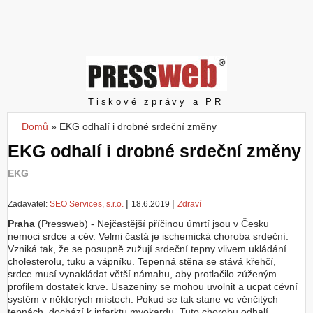
Z
a
l
o
ž
i
t
Pressweb
Tiskové zprávy a PR
ú
č
Domů
»
EKG odhalí i drobné srdeční změny
Jste zde
e
EKG odhalí i drobné srdeční změny
t
EKG
|
|
Zadavatel:
SEO Services, s.r.o.
18.6.2019
Zdraví
Praha
(Pressweb) - Nejčastější příčinou úmrtí jsou v Česku
nemoci srdce a cév. Velmi častá je ischemická choroba srdeční.
Vzniká tak, že se posupně zužují srdeční tepny vlivem ukládání
cholesterolu, tuku a vápníku. Tepenná stěna se stává křehčí,
srdce musí vynakládat větší námahu, aby protlačilo zúženým
profilem dostatek krve. Usazeniny se mohou uvolnit a ucpat cévní
systém v některých místech. Pokud se tak stane ve věnčitých
tepnách, dochází k infarktu myokardu. Tuto chorobu odhalí