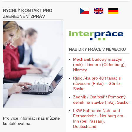
RYCHLÝ KONTAKT PRO
ZVEŘEJNĚNÍ ZPRÁV
NABÍDKY PRÁCE V NĚMECKU
Mechanik budowy maszyn
(m/k) - Lindern (Oldenburg),
Niemcy
Řidič /-ka pro 40 t tahač s
návěsem (Friko) – Görlitz,
Sasko
Zedník / Omítkář / Pomocný
dělník na stavbě (m/ž), Sasko
LKW Fahrer im Nah- und
Fernverkehr - Neuburg am
Pro více informací nás můžete
Inn (bei Passau),
kontaktovat na:
Deutschland