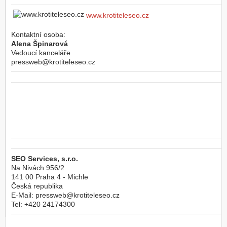
www.krotiteleseo.cz
Kontaktní osoba:
Alena Špinarová
Vedoucí kanceláře
pressweb@krotiteleseo.cz
SEO Services, s.r.o.
Na Nivách 956/2
141 00
Praha 4 - Michle
Česká republika
E-Mail:
pressweb@krotiteleseo.cz
Tel:
+420 24174300