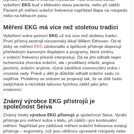
vyšetření
EKG
buď v klidovém stavu pacienta, nebo při zátěži.
Pacient při měření srdeční frekvence například šlape na rotopedu
nebo na běhacím pásu.
Měření EKG má více než stoletou tradici
Vyšetření srdce pomocí
EKG
už má více než stoletou tradici.
První přístroj sestrojil nizozemský lékař Willem Eithoven. Od té
doby se měření
EKG
zdokonalilo a špičkové přístroje disponují
přehledným barevným displejem a programy, které změny
v srdeční frekvenci přesně interpretují. Dá se jimi odhalit nejen
ischemická choroba srdeční, ale i prodělaný infarkt, angina
pectoris, srdeční arytmie, různá zánětlivá onemocnění srdce i
vrozené vady. Právě u dětí je důležité odhalit srdeční vadu co
nejdříve. Problémy se srdcem se projevují tak, že se dítě často
zadýchává a nezvládá takovou fyzickou zátěž jako jeho
vrstevníci.
Známý výrobce EKG přístrojů je
společnost Seiva
Známý český
výrobce EKG přístrojů
je společnost Seiva. Vyrábí
přístroje pro měření srdce v klidu, při zátěži i pro kontinuální
měření. Například pro zátěžové měření srdeční frekvence existují
přístroje – ergometry, což jsou většinou upravené rotopedy nebo