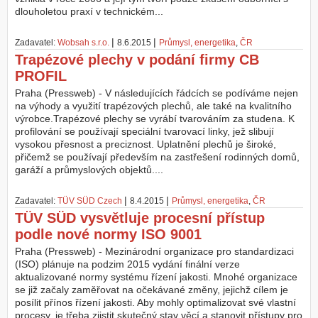
dlouholetou praxí v technickém...
|
|
Zadavatel:
Wobsah s.r.o.
8.6.2015
Průmysl, energetika
,
ČR
Trapézové plechy v podání firmy CB
PROFIL
Praha (Pressweb) - V následujících řádcích se podíváme nejen
na výhody a využití trapézových plechů, ale také na kvalitního
výrobce.Trapézové plechy se vyrábí tvarováním za studena. K
profilování se používají speciální tvarovací linky, jež slibují
vysokou přesnost a preciznost. Uplatnění plechů je široké,
přičemž se používají především na zastřešení rodinných domů,
garáží a průmyslových objektů....
|
|
Zadavatel:
TÜV SÜD Czech
8.4.2015
Průmysl, energetika
,
ČR
TÜV SÜD vysvětluje procesní přístup
podle nové normy ISO 9001
Praha (Pressweb) - Mezinárodní organizace pro standardizaci
(ISO) plánuje na podzim 2015 vydání finální verze
aktualizované normy systému řízení jakosti. Mnohé organizace
se již začaly zaměřovat na očekávané změny, jejichž cílem je
posílit přínos řízení jakosti. Aby mohly optimalizovat své vlastní
procesy, je třeba zjistit skutečný stav věcí a stanovit přístupy pro