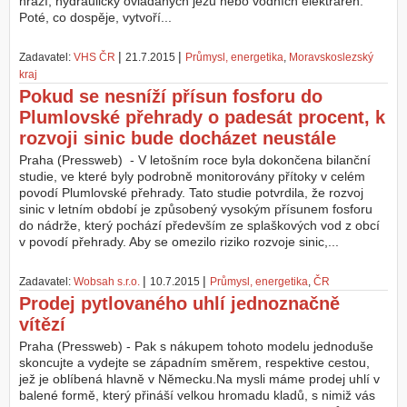
hrází, hydraulicky ovládaných jezů nebo vodních elektráren.
Poté, co dospěje, vytvoří...
Z
a
|
|
Zadavatel:
VHS ČR
21.7.2015
Průmysl, energetika
,
Moravskoslezský
l
kraj
o
ž
Pokud se nesníží přísun fosforu do
i
Plumlovské přehrady o padesát procent, k
t
rozvoji sinic bude docházet neustále
ú
č
Praha (Pressweb) - V letošním roce byla dokončena bilanční
e
studie, ve které byly podrobně monitorovány přítoky v celém
t
povodí Plumlovské přehrady. Tato studie potvrdila, že rozvoj
sinic v letním období je způsobený vysokým přísunem fosforu
do nádrže, který pochází především ze splaškových vod z obcí
v povodí přehrady. Aby se omezilo riziko rozvoje sinic,...
|
|
Zadavatel:
Wobsah s.r.o.
10.7.2015
Průmysl, energetika
,
ČR
Prodej pytlovaného uhlí jednoznačně
vítězí
Praha (Pressweb) - Pak s nákupem tohoto modelu jednoduše
skoncujte a vydejte se západním směrem, respektive cestou,
jež je oblíbená hlavně v Německu.Na mysli máme prodej uhlí v
balené formě, který přináší velkou hromadu kladů, s nimiž vás