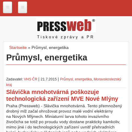
Direkt zum Inhalt
P
r
e
s
Pressweb
Tiskové zprávy a PR
s
w
Startseite
»
Průmysl, energetika
e
Sie sind hier
Průmysl, energetika
b
.
c
z
|
|
Zadavatel:
VHS ČR
21.7.2015
Průmysl, energetika
,
Moravskoslezský
N
kraj
a
Slávička mnohotvárná poškozuje
š
e
technologická zařízení MVE Nové Mlýny
s
Praha (Pressweb) - Slávička mnohotvárná. Tento přemnožený
l
drobný mlž začal ohrožovat provoz malé vodní elektrárny
u
na Nových Mlýnech. Miniaturní larva tohoto invazivního
ž
živočicha se totiž po proudu vody dostane prakticky kamkoliv,
b
mimo jiné i do technologických zařízení uvnitř přehradních
y