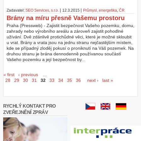
|
|
Zadavatel:
SEO Services, s.r.o.
12.3.2015
Průmysl, energetika
,
ČR
Brány na míru přesně Vašemu prostoru
Praha (Pressweb) - Zajistit bezpečnost Vašeho pozemku, domu,
zahrady nebo výrobního areálu a zároveň zajistit pohodlné
užívání. Dvě zdánlivě protichůdné věci, které je možné skloubit
u vrat. Brány a vrata jsou na jednu stranu nejčastějším místem,
kde se případný zloděj pokusí o proniknutí na Váš pozemek. Na
druhou stranu je brána dennodenně používanou součástí
Vašeho pozemku a její bezpečnost by...
Seiten
« first
‹ previous
…
28
29
30
31
32
33
34
35
36
next ›
last »
RYCHLÝ KONTAKT PRO
ZVEŘEJNĚNÍ ZPRÁV