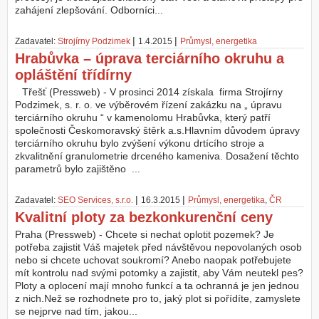
zahájení zlepšování. Odborníci...
|
|
Zadavatel:
Strojírny Podzimek
1.4.2015
Průmysl, energetika
Hrabůvka – úprava terciárního okruhu a
opláštění třídírny
Třešť (Pressweb) - V prosinci 2014 získala firma Strojírny
Podzimek, s. r. o. ve výběrovém řízení zakázku na „ úpravu
terciárního okruhu “ v kamenolomu Hrabůvka, který patří
společnosti Českomoravský štěrk a.s.Hlavním důvodem úpravy
terciárního okruhu bylo zvýšení výkonu drtícího stroje a
zkvalitnění granulometrie drceného kameniva. Dosažení těchto
parametrů bylo zajištěno ...
|
|
Zadavatel:
SEO Services, s.r.o.
16.3.2015
Průmysl, energetika
,
ČR
Kvalitní ploty za bezkonkurenční ceny
Praha (Pressweb) - Chcete si nechat oplotit pozemek? Je
potřeba zajistit Váš majetek před návštěvou nepovolaných osob
nebo si chcete uchovat soukromí? Anebo naopak potřebujete
mít kontrolu nad svými potomky a zajistit, aby Vám neutekl pes?
Ploty a oplocení mají mnoho funkcí a ta ochranná je jen jednou
z nich.Než se rozhodnete pro to, jaký plot si pořídíte, zamyslete
se nejprve nad tím, jakou...