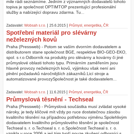
mile rádi seznámíme. Jedním z významných dodavatelů tohoto
topiva je společnost OPTIMTOP prezentující profesionální
služby a nabízející dopravu zdarma. Tu...
|
|
Zadavatel:
Wobsah s.r.o.
25.6.2015
Průmysl, energetika
,
ČR
Spotřební materiál pro slévárny
neželezných kovů
Praha (Pressweb) - Potom se vaším dvorním dodavatelem a
distributorem stane společnost BGE, respektive BIO-GEO-EKO,
spol. s r.o.Odborník na produkty pro slévárny a kovárny či jiné
průmyslové oblasti tohoto typu. Primárním zaměřením jsou
hlavně provozy neželezných kovů, výjimkou však není ani
plnění požadavků náročnějších zákazníků.Licí stroje a
automatizované provozySpolečnost je také dodavatelem...
|
|
Zadavatel:
Wobsah s.r.o.
11.6.2015
Průmysl, energetika
,
ČR
Průmyslová těsnění - Techseal
Praha (Pressweb) - Průmyslová součástka musí zvládat vysoké
nároky, je tedy klíčové mít vždy po ruce dostatečnou zásobu
kvalitního těsnění na případnou potřebnou výměnu.Spolehlivým
dodavatelem kvalitního průmyslového těsnění je společnost
Techseal s. r. o.Techseal s. r. o.Společnost Techseal s. r. o.
vznikla v roce 2006 a její tým tvoří pouze zkušení odborníci s