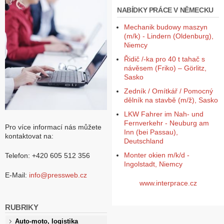
NABÍDKY PRÁCE V NĚMECKU
Mechanik budowy maszyn
(m/k) - Lindern (Oldenburg),
Niemcy
Řidič /-ka pro 40 t tahač s
návěsem (Friko) – Görlitz,
Sasko
Zedník / Omítkář / Pomocný
dělník na stavbě (m/ž), Sasko
LKW Fahrer im Nah- und
Fernverkehr - Neuburg am
Pro více informací nás můžete
Inn (bei Passau),
kontaktovat na:
Deutschland
Monter okien m/k/d -
Telefon: +420 605 512 356
Ingolstadt, Niemcy
E-Mail:
info@pressweb.cz
www.interprace.cz
RUBRIKY
Auto-moto, logistika