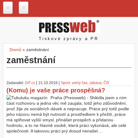
Přejít k hlavnímu obsahu
P
r
e
s
Pressweb
Tiskové zprávy a PR
s
w
Domů
»
zaměstnání
e
Jste zde
zaměstnání
b
.
c
z
|
|
Zadavatel:
GIT.cz
21.10.2016
Sport, volný čas, zábava
,
ČR
N
(Komu) je vaše práce prospěšná?
a
š
Praha (Pressweb) - Shlédla jsem s ním
e
část rozhovoru a jedna věc mě zaujala, totiž jeho zdůvodnění,
s
proč žije ze sociálních dávek a nepracuje. Práce prý totiž podle
l
jeho názoru nemá být nutností a prostředkem k přežití, práce
u
má splňovat vyšší smysl, přinášet prospěch a přidanou
ž
hodnotu, a to ne hlavně osobě, která práci vykonává, ale celé
b
společnosti. A takovou práci prý dosud nenašel....
y