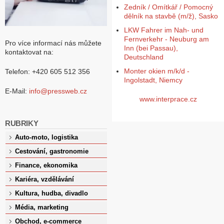
Zedník / Omítkář / Pomocný
dělník na stavbě (m/ž), Sasko
LKW Fahrer im Nah- und
Fernverkehr - Neuburg am
Pro více informací nás můžete
Inn (bei Passau),
kontaktovat na:
Deutschland
Monter okien m/k/d -
Telefon: +420 605 512 356
Ingolstadt, Niemcy
E-Mail:
info@pressweb.cz
www.interprace.cz
RUBRIKY
Auto-moto, logistika
Cestování, gastronomie
Finance, ekonomika
Kariéra, vzdělávání
Kultura, hudba, divadlo
Média, marketing
Obchod, e-commerce