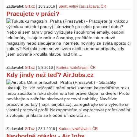
|
|
Zadavatel:
GIT.cz
16.9.2016
Sport, volný čas, zábava
,
ČR
Z
Pracujete v práci?
a
l
Praha (Pressweb) - Pracujete (s krátkou
o
výjimkou polední pauzy) intenzivně po celou pracovní dobu?
ž
Nebo si sem tam v práci vyřizujete i soukromé emaily, osobní
i
telefonáty, listujete online časopisy, pročítáte internetové
t
magazíny nebo sledujete na internetu novinky ze světa sportu či
ú
kultury? Setkala jsem se ve svém okolí s mnoha případy, kdy
č
jsem udiveně kroutila hlavou nad tím,...
e
t
|
|
Zadavatel:
GIT.cz
5.8.2016
Kariéra, vzdělávání
,
ČR
Kdy jindy než teď? AirJobs.cz
Praha (Pressweb) - Statistiky
ukazují, že lidé nejčastěji mění práci koncem kalendářního roku
nebo začátkem roku školního a ten právě klepe na dveře! Proto
neváhejte a začněte sledovat pracovní nabídky. Navštivte
pracovní portály (např. airjobs.cz), zaregistrujte se a vytvořte si
vlastní pracovní profil. Nezapomeňte si vypracovat profesionální
životopis, přihlaste se k odběru inzerátů z...
|
|
Zadavatel:
GIT.cz
28.7.2016
Kariéra, vzdělávání
,
ČR
Nevhodné otázky - AirJobs