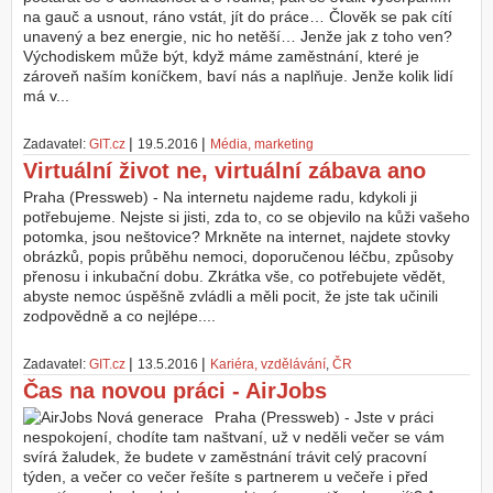
na gauč a usnout, ráno vstát, jít do práce… Člověk se pak cítí
unavený a bez energie, nic ho netěší… Jenže jak z toho ven?
Východiskem může být, když máme zaměstnání, které je
zároveň naším koníčkem, baví nás a naplňuje. Jenže kolik lidí
má v...
|
|
Zadavatel:
GIT.cz
19.5.2016
Média, marketing
Virtuální život ne, virtuální zábava ano
Praha (Pressweb) - Na internetu najdeme radu, kdykoli ji
potřebujeme. Nejste si jisti, zda to, co se objevilo na kůži vašeho
potomka, jsou neštovice? Mrkněte na internet, najdete stovky
obrázků, popis průběhu nemoci, doporučenou léčbu, způsoby
přenosu i inkubační dobu. Zkrátka vše, co potřebujete vědět,
abyste nemoc úspěšně zvládli a měli pocit, že jste tak učinili
zodpovědně a co nejlépe....
|
|
Zadavatel:
GIT.cz
13.5.2016
Kariéra, vzdělávání
,
ČR
Čas na novou práci - AirJobs
Praha (Pressweb) - Jste v práci
nespokojení, chodíte tam naštvaní, už v neděli večer se vám
svírá žaludek, že budete v zaměstnání trávit celý pracovní
týden, a večer co večer řešíte s partnerem u večeře i před