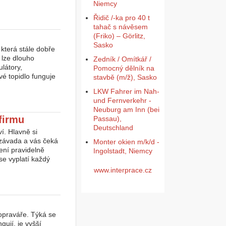
Niemcy
Řidič /-ka pro 40 t
tahač s návěsem
(Friko) – Görlitz,
Sasko
která stále dobře
e lze dlouho
Zedník / Omítkář /
látory,
Pomocný dělník na
vé topidlo funguje
stavbě (m/ž), Sasko
LKW Fahrer im Nah-
und Fernverkehr -
Neuburg am Inn (bei
firmu
Passau),
Deutschland
í. Hlavně si
 závada a vás čeká
Monter okien m/k/d -
ení pravidelně
Ingolstadt, Niemcy
 se vyplatí každý
www.interprace.cz
 opraváře. Týká se
ují, je vyšší