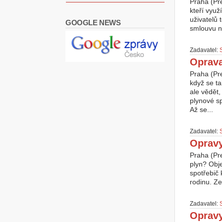
Praha (Pre
kteří využ
uživatelů 
GOOGLE NEWS
smlouvu na
Zadavatel:
Oprava
Praha (Pr
když se ta
ale vědět
plynové sp
Až se...
Zadavatel:
Opravy
Praha (Pre
plyn? Obj
spotřebič 
rodinu. Ze
Zadavatel:
Opravy