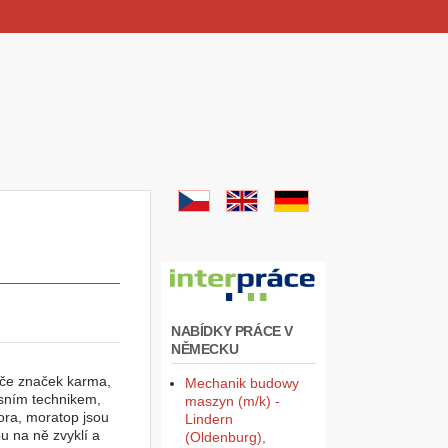
NABÍDKY PRÁCE V
NĚMECKU
biče značek karma,
Mechanik budowy
isním technikem,
maszyn (m/k) -
mora, moratop jsou
Lindern
u na ně zvyklí a
(Oldenburg),