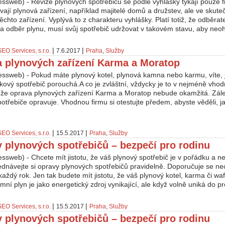
ssweb) - Revize plynových spotřebičů se podle vyhlášky týkají pouze f
ívají plynová zařízení, například majitelé domů a družstev, ale ve skute
těchto zařízení. Vyplývá to z charakteru vyhlášky. Platí totiž, že odběrat
 odběr plynu, musí svůj spotřebič udržovat v takovém stavu, aby neohroz
|
|
SEO Services, s.r.o.
7.6.2017
Praha
,
Služby
 plynových zařízení Karma a Moratop
essweb) - Pokud máte plynový kotel, plynová kamna nebo karmu, víte, 
kový spotřebič porouchá.A co je zvláštní, vždycky je to v nejméně vho
, že oprava plynových zařízení Karma a Moratop nebude okamžitá. Zále
otřebiče opravuje. Vhodnou firmu si otestujte předem, abyste věděli, 
|
|
SEO Services, s.r.o.
15.5.2017
Praha
,
Služby
 plynových spotřebičů – bezpečí pro rodinu
ssweb) - Chcete mít jistotu, že váš plynový spotřebič je v pořádku a ne
ednávejte si opravy plynových spotřebičů pravidelně. Doporučuje se ne
každý rok. Jen tak budete mít jistotu, že váš plynový kotel, karma či wa
mní plyn je jako energetický zdroj vynikající, ale když volně uniká do pro
|
|
SEO Services, s.r.o.
15.5.2017
Praha
,
Služby
 plynových spotřebičů – bezpečí pro rodinu