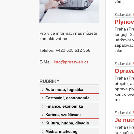
vědí,...
Zadavatel:
Plynov
Praha (Pr
Pro více informací nás můžete
fungují. S
kontaktovat na:
udržovat v
zapalovače
Telefon: +420 605 512 356
jako...
E-Mail:
info@pressweb.cz
Zadavatel:
Oprava
Praha (Pre
RUBRIKY
přejete, 
oprava ply
Auto-moto, logistika
kontrolova
Cestování, gastronomie
rok....
Finance, ekonomika
Zadavatel:
Kariéra, vzdělávání
Je nut
Kultura, hudba, divadlo
Praha (Pre
Média, marketing
to značek 