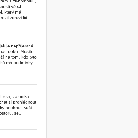
irem a živnostníků,
čnosti všech
el, který má
il zdraví lidí...
jak je nepříjemné,
dnou dobu. Musíte
ží na tom, kdo tyto
jaké má podmínky.
hrozí, že uniká
chat si prohlédnout
fky neohrozí vaší
storu, se...