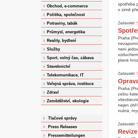
spotřeba p
Obchod, e-commerce
v zimě pře
Politika, společnost
Zadavatel:
Potraviny, tabák
Spotře
Průmysl, energetika
Praha (Pr
Reality, bydlení
nezapomíne
není jedo
Služby
vzduchem v
Sport, volný čas, zábava
plané hroz
Stavebnictví
Zadavatel:
Telekomunikace, IT
Oprava
Veřejná správa, instituce
Praha (Pr
Zdraví
celou kate
všeobecně
Zemědělství, ekologie
nejen ohří
nutná, mys
Tlačové správy
Zadavatel:
Press Releases
Revize
Pressemitteilungen