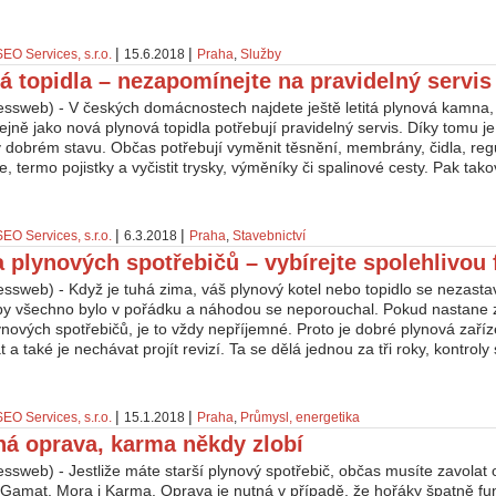
|
|
SEO Services, s.r.o.
15.6.2018
Praha
,
Služby
á topidla – nezapomínejte na pravidelný servis
essweb) - V českých domácnostech najdete ještě letitá plynová kamna, 
tejně jako nová plynová topidla potřebují pravidelný servis. Díky tomu j
 dobrém stavu. Občas potřebují vyměnit těsnění, membrány, čidla, regu
, termo pojistky a vyčistit trysky, výměníky či spalinové cesty. Pak tako
|
|
SEO Services, s.r.o.
6.3.2018
Praha
,
Stavebnictví
 plynových spotřebičů – vybírejte spolehlivou 
ssweb) - Když je tuhá zima, váš plynový kotel nebo topidlo se nezastav
aby všechno bylo v pořádku a náhodou se neporouchal. Pokud nastane
nových spotřebičů, je to vždy nepříjemné. Proto je dobré plynová zaříz
t a také je nechávat projít revizí. Ta se dělá jednou za tři roky, kontroly
|
|
SEO Services, s.r.o.
15.1.2018
Praha
,
Průmysl, energetika
ná oprava, karma někdy zlobí
ssweb) - Jestliže máte starší plynový spotřebič, občas musíte zavolat
Gamat, Mora i Karma. Oprava je nutná v případě, že hořáky špatně fung