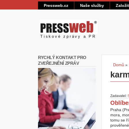
Pressweb.cz
Naše služby
Založi
Pressweb
Tiskové zprávy a PR
RYCHLÝ KONTAKT PRO
ZVEŘEJNĚNÍ ZPRÁV
Domů
»
Jste
kar
Zadavatel:
Oblíbe
Praha (Pre
mora, mora
tomu se ří
prověřené 