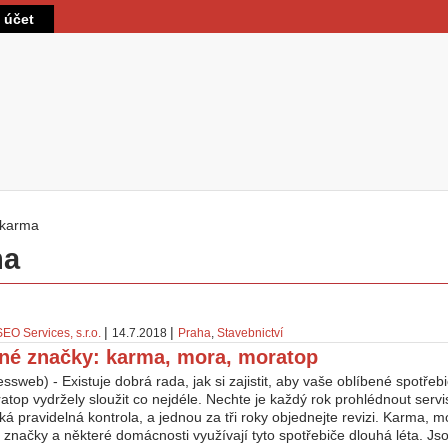
Přejít k hlavnímu obsahu
t účet
karma
 zde
ma
|
|
SEO Services, s.r.o.
14.7.2018
Praha
,
Stavebnictví
né značky: karma, mora, moratop
ssweb) - Existuje dobrá rada, jak si zajistit, aby vaše oblíbené spotře
top vydržely sloužit co nejdéle. Nechte je každý rok prohlédnout serv
ká pravidelná kontrola, a jednou za tři roky objednejte revizi. Karma, 
značky a některé domácnosti využívají tyto spotřebiče dlouhá léta. Jso