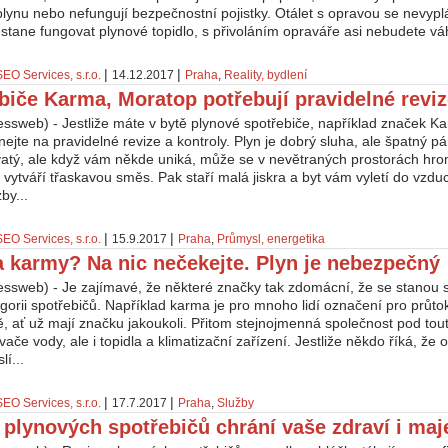
lynu nebo nefungují bezpečnostní pojistky. Otálet s opravou se nevyplá
stane fungovat plynové topidlo, s přivoláním opraváře asi nebudete váh
|
|
SEO Services, s.r.o.
14.12.2017
Praha
,
Reality, bydlení
biče Karma, Moratop potřebují pravidelné revi
essweb) - Jestliže máte v bytě plynové spotřebiče, například značek K
jte na pravidelné revize a kontroly. Plyn je dobrý sluha, ale špatný p
vatý, ale když vám někde uniká, může se v nevětraných prostorách hro
ytváří třaskavou směs. Pak staří malá jiskra a byt vám vyletí do vzdu
by...
|
|
SEO Services, s.r.o.
15.9.2017
Praha
,
Průmysl, energetika
 karmy? Na nic nečekejte. Plyn je nebezpečný
essweb) - Je zajímavé, že některé značky tak zdomácní, že se stano
gorii spotřebičů. Například karma je pro mnoho lidí označení pro průt
, ať už mají značku jakoukoli. Přitom stejnojmenná společnost pod tou
vače vody, ale i topidla a klimatizační zařízení. Jestliže někdo říká, že
lí...
|
|
SEO Services, s.r.o.
17.7.2017
Praha
,
Služby
 plynových spotřebičů chrání vaše zdraví i maj