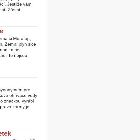
cí. Jestliže vám
at. Zůstat...
ze
arma či Moratop,
án. Zemní plyn sice
madit a se
chu. To nejsou
u synonymem pro
okové ohřívače vody
to značkou vyrábí
 oprava karmy je
etek