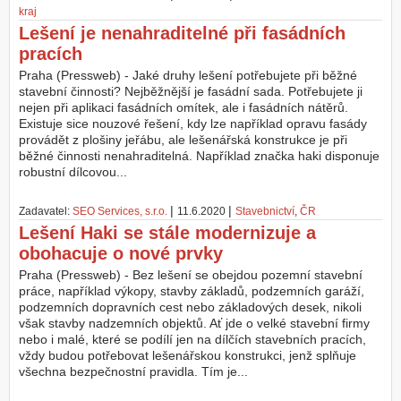
kraj
Lešení je nenahraditelné při fasádních
pracích
Praha (Pressweb) - Jaké druhy lešení potřebujete při běžné
stavební činnosti? Nejběžnější je fasádní sada. Potřebujete ji
nejen při aplikaci fasádních omítek, ale i fasádních nátěrů.
Existuje sice nouzové řešení, kdy lze například opravu fasády
provádět z plošiny jeřábu, ale lešenářská konstrukce je při
běžné činnosti nenahraditelná. Například značka haki disponuje
robustní dílcovou...
|
|
Zadavatel:
SEO Services, s.r.o.
11.6.2020
Stavebnictví
,
ČR
Lešení Haki se stále modernizuje a
obohacuje o nové prvky
Praha (Pressweb) - Bez lešení se obejdou pozemní stavební
práce, například výkopy, stavby základů, podzemních garáží,
podzemních dopravních cest nebo základových desek, nikoli
však stavby nadzemních objektů. Ať jde o velké stavební firmy
nebo i malé, které se podílí jen na dílčích stavebních pracích,
vždy budou potřebovat lešenářskou konstrukci, jenž splňuje
všechna bezpečnostní pravidla. Tím je...