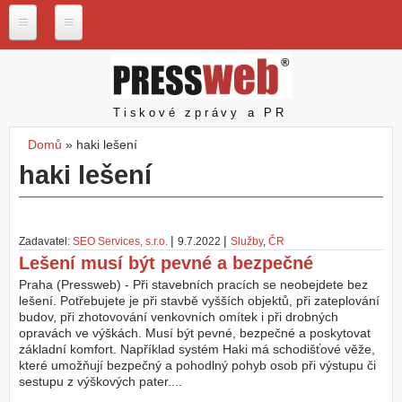
Přejít k hlavnímu obsahu
P
r
e
s
Pressweb
Tiskové zprávy a PR
s
w
Domů
»
haki lešení
e
Jste zde
haki lešení
b
.
c
z
|
|
Zadavatel:
SEO Services, s.r.o.
9.7.2022
Služby
,
ČR
N
Lešení musí být pevné a bezpečné
a
š
Praha (Pressweb) - Při stavebních pracích se neobejdete bez
e
lešení. Potřebujete je při stavbě vyšších objektů, při zateplování
s
budov, při zhotovování venkovních omítek i při drobných
l
opravách ve výškách. Musí být pevné, bezpečné a poskytovat
u
základní komfort. Například systém Haki má schodišťové věže,
ž
které umožňují bezpečný a pohodlný pohyb osob při výstupu či
b
sestupu z výškových pater....
y