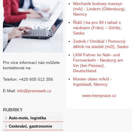
Mechanik budowy maszyn
(m/k) - Lindern (Oldenburg),
Niemcy
Řidič /-ka pro 40 t tahač s
návěsem (Friko) – Görlitz,
Sasko
Zedník / Omítkář / Pomocný
dělník na stavbě (m/ž), Sasko
LKW Fahrer im Nah- und
Fernverkehr - Neuburg am
Pro více informací nás můžete
Inn (bei Passau),
kontaktovat na:
Deutschland
Monter okien m/k/d -
Telefon: +420 605 512 356
Ingolstadt, Niemcy
E-Mail:
info@pressweb.cz
www.interprace.cz
RUBRIKY
Auto-moto, logistika
Cestování, gastronomie