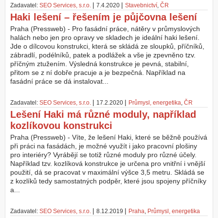
|
|
Zadavatel:
SEO Services, s.r.o.
7.4.2020
Stavebnictví
,
ČR
Haki lešení – řešením je půjčovna lešení
Praha (Pressweb) - Pro fasádní práce, nátěry v průmyslových
halách nebo jen pro opravy ve skladech je ideální haki lešení.
Jde o dílcovou konstrukci, která se skládá ze sloupků, příčníků,
zábradlí, podélníků, patek a podlážek a vše je zpevněno tzv.
příčným ztužením. Výsledná konstrukce je pevná, stabilní,
přitom se z ní dobře pracuje a je bezpečná. Například na
fasádní práce se dá instalovat...
|
|
Zadavatel:
SEO Services, s.r.o.
17.2.2020
Průmysl, energetika
,
ČR
Lešení Haki má různé moduly, například
kozlíkovou konstrukci
Praha (Pressweb) - Víte, že lešení Haki, které se běžně používá
při práci na fasádách, je možné využít i jako pracovní plošiny
pro interiéry? Vyrábějí se totiž různé moduly pro různé účely.
Například tzv. kozlíková konstrukce je určena pro vnitřní i vnější
použití, dá se pracovat v maximální výšce 3,5 metru. Skládá se
z kozlíků tedy samostatných podpěr, které jsou spojeny příčníky
a...
|
|
Zadavatel:
SEO Services, s.r.o.
8.12.2019
Praha
,
Průmysl, energetika