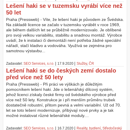
Lešení haki se v tuzemsku vyrábí více než
50 let
Praha (Pressweb) - Víte, že lešení haki je původem ze Švédska.
Na základě licence se začalo v tuzemsku vyrábět v roce 1969,
ale během dalších let se průběžně modernizovalo. Je oblíbené
pro svoji velkou variabilitu, stabilitu a snadnou montáž. Výrobce
uvádí, že k instalaci či demontáži není potřeba žádné speciální
nářadí, stačí kladivo a vodováha. Využívá se zejména pro
samotnou výstavbu...
|
|
Zadavatel:
SEO Services, s.r.o.
17.9.2020
Služby
,
ČR
Lešení haki se do českých zemí dostalo
před více než 50 lety
Praha (Pressweb) - Při práci ve výškách je důležitým
pomocníkem lešení haki. Jde o lešenářský dílcový systém,
jehož licenci získaly české firmy od švédského výrobce před
více než 50 lety. Konstrukce je i při menším průměru trubek
dostatečně robustní, přitom pevná a velmi variabilní. Už od 70.
let se toto lešení modernizuje, přibývají nové prvky a je tak
možné instalovat různé lešenářské moduly....
|
|
Zadavatel:
SEO Services, s.r.o.
16.7.2020
Reality, bydlení
,
Středočeský