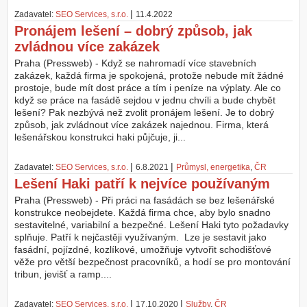
|
Zadavatel:
SEO Services, s.r.o.
11.4.2022
Z
Pronájem lešení – dobrý způsob, jak
a
zvládnou více zakázek
l
o
Praha (Pressweb) - Když se nahromadí více stavebních
ž
zakázek, každá firma je spokojená, protože nebude mít žádné
i
prostoje, bude mít dost práce a tím i peníze na výplaty. Ale co
t
když se práce na fasádě sejdou v jednu chvíli a bude chybět
ú
lešení? Pak nezbývá než zvolit pronájem lešení. Je to dobrý
č
způsob, jak zvládnout více zakázek najednou. Firma, která
e
lešenářskou konstrukci haki půjčuje, ji...
t
|
|
Zadavatel:
SEO Services, s.r.o.
6.8.2021
Průmysl, energetika
,
ČR
Lešení Haki patří k nejvíce používaným
Praha (Pressweb) - Při práci na fasádách se bez lešenářské
konstrukce neobejdete. Každá firma chce, aby bylo snadno
sestavitelné, variabilní a bezpečné. Lešení Haki tyto požadavky
splňuje. Patří k nejčastěji využívaným. Lze je sestavit jako
fasádní, pojízdné, kozlíkové, umožňuje vytvořit schodišťové
věže pro větší bezpečnost pracovníků, a hodí se pro montování
tribun, jevišť a ramp....
|
|
Zadavatel:
SEO Services, s.r.o.
17.10.2020
Služby
,
ČR