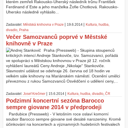
kterém zemřeli Rakousko-Uherský následník trůnu František
Ferdinand d´Este a jeho manželka Žofie Chotková. Rakousko-
Uhersko následně vyhlásilo...
|
|
Zadavatel:
Městská knihovna v Praze
19.6.2014
Kultura, hudba,
divadlo
,
Praha
Večer Samozvanců poprvé v Městské
knihovně v Praze
Praha (Pressweb) - Skupina stoupenců
kritických intencí Andreje Stankoviče, tzv. Samozvanci, pořádá
ve spolupráci s Městskou knihovnou v Praze již 12. ročník
vyhlášení laureátů Ceny Andreje „Nikolaje“ Stankoviče.
Slavnostní událost se odehraje 26. června od 18 hodin ve
velkém sále knihovny na Mariánském náměstí. Ocenění umělci
převezmou z rukou Samozvanců Osvědčení o udělení ceny,...
|
|
Zadavatel:
Josef Krečmer
15.6.2014
Kultura, hudba, divadlo
,
ČR
Podzimní koncertní sezóna Barocco
sempre giovane 2014 v předprodeji
Pardubice (Pressweb) - V letošním roce oslaví komorní
soubor Barocco sempre giovane své desáté narozeniny. Kromě
účinkování na koncertech a významných hudebních festivalech