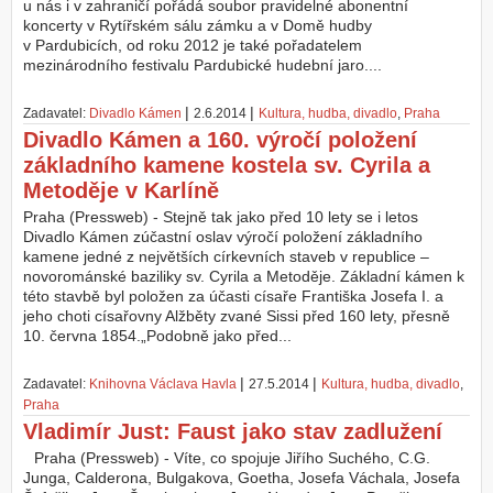
u nás i v zahraničí pořádá soubor pravidelné abonentní
koncerty v Rytířském sálu zámku a v Domě hudby
v Pardubicích, od roku 2012 je také pořadatelem
mezinárodního festivalu Pardubické hudební jaro....
|
|
Zadavatel:
Divadlo Kámen
2.6.2014
Kultura, hudba, divadlo
,
Praha
Divadlo Kámen a 160. výročí položení
základního kamene kostela sv. Cyrila a
Metoděje v Karlíně
Praha (Pressweb) - Stejně tak jako před 10 lety se i letos
Divadlo Kámen zúčastní oslav výročí položení základního
kamene jedné z největších církevních staveb v republice –
novorománské baziliky sv. Cyrila a Metoděje. Základní kámen k
této stavbě byl položen za účasti císaře Františka Josefa I. a
jeho choti císařovny Alžběty zvané Sissi před 160 lety, přesně
10. června 1854.„Podobně jako před...
|
|
Zadavatel:
Knihovna Václava Havla
27.5.2014
Kultura, hudba, divadlo
,
Praha
Vladimír Just: Faust jako stav zadlužení
Praha (Pressweb) - Víte, co spojuje Jiřího Suchého, C.G.
Junga, Calderona, Bulgakova, Goetha, Josefa Váchala, Josefa