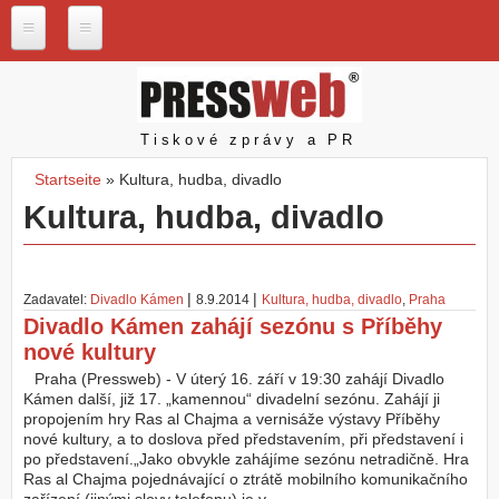
Direkt zum Inhalt
P
r
e
s
Pressweb
Tiskové zprávy a PR
s
w
Startseite
»
Kultura, hudba, divadlo
e
Sie sind hier
Kultura, hudba, divadlo
b
.
c
z
|
|
Zadavatel:
Divadlo Kámen
8.9.2014
Kultura, hudba, divadlo
,
Praha
N
Divadlo Kámen zahájí sezónu s Příběhy
a
nové kultury
š
e
Praha (Pressweb) - V úterý 16. září v 19:30 zahájí Divadlo
s
Kámen další, již 17. „kamennou“ divadelní sezónu. Zahájí ji
l
propojením hry Ras al Chajma a vernisáže výstavy Příběhy
u
nové kultury, a to doslova před představením, při představení i
ž
po představení.„Jako obvykle zahájíme sezónu netradičně. Hra
b
Ras al Chajma pojednávající o ztrátě mobilního komunikačního
y