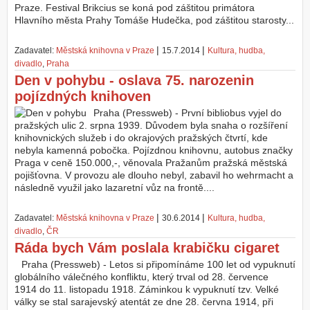
Praze. Festival Brikcius se koná pod záštitou primátora
Hlavního města Prahy Tomáše Hudečka, pod záštitou starosty...
|
|
Zadavatel:
Městská knihovna v Praze
15.7.2014
Kultura, hudba,
divadlo
,
Praha
Den v pohybu - oslava 75. narozenin
pojízdných knihoven
Praha (Pressweb) - První bibliobus vyjel do
pražských ulic 2. srpna 1939. Důvodem byla snaha o rozšíření
knihovnických služeb i do okrajových pražských čtvrtí, kde
nebyla kamenná pobočka. Pojízdnou knihovnu, autobus značky
Praga v ceně 150.000,-, věnovala Pražanům pražská městská
pojišťovna. V provozu ale dlouho nebyl, zabavil ho wehrmacht a
následně využil jako lazaretní vůz na frontě....
|
|
Zadavatel:
Městská knihovna v Praze
30.6.2014
Kultura, hudba,
divadlo
,
ČR
Ráda bych Vám poslala krabičku cigaret
Praha (Pressweb) - Letos si připomínáme 100 let od vypuknutí
globálního válečného konfliktu, který trval od 28. července
1914 do 11. listopadu 1918. Záminkou k vypuknutí tzv. Velké
války se stal sarajevský atentát ze dne 28. června 1914, při