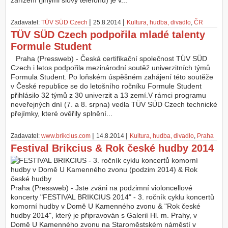
zařízení (jinými slovy telefonu) je v...
Z
|
|
Zadavatel:
TÜV SÜD Czech
25.8.2014
Kultura, hudba, divadlo
,
ČR
a
TÜV SÜD Czech podpořila mladé talenty
l
o
Formule Student
ž
Praha (Pressweb) - Česká certifikační společnost TÜV SÜD
i
Czech i letos podpořila mezinárodní soutěž univerzitních týmů
t
Formula Student. Po loňském úspěšném zahájení této soutěže
ú
v České republice se do letošního ročníku Formule Student
č
přihlásilo 32 týmů z 30 univerzit a 13 zemí.V rámci programu
e
neveřejných dní (7. a 8. srpna) vedla TÜV SÜD Czech technické
t
přejímky, které ověřily splnění...
|
|
Zadavatel:
www.brikcius.com
14.8.2014
Kultura, hudba, divadlo
,
Praha
Festival Brikcius & Rok české hudby 2014
Praha (Pressweb) - Jste zváni na podzimní violoncellové
koncerty "FESTIVAL BRIKCIUS 2014" - 3. ročník cyklu koncertů
komorní hudby v Domě U Kamenného zvonu & "Rok české
hudby 2014", který je připravován s Galerií Hl. m. Prahy, v
Domě U Kamenného zvonu na Staroměstském náměstí v