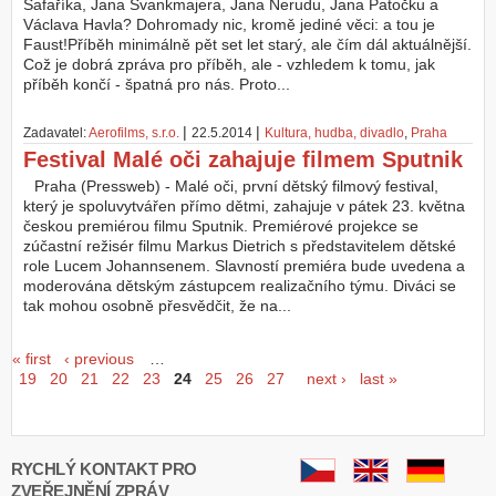
Šafaříka, Jana Švankmajera, Jana Nerudu, Jana Patočku a
Václava Havla? Dohromady nic, kromě jediné věci: a tou je
Faust!Příběh minimálně pět set let starý, ale čím dál aktuálnější.
Což je dobrá zpráva pro příběh, ale - vzhledem k tomu, jak
příběh končí - špatná pro nás. Proto...
|
|
Zadavatel:
Aerofilms, s.r.o.
22.5.2014
Kultura, hudba, divadlo
,
Praha
Festival Malé oči zahajuje filmem Sputnik
Praha (Pressweb) - Malé oči, první dětský filmový festival,
který je spoluvytvářen přímo dětmi, zahajuje v pátek 23. května
českou premiérou filmu Sputnik. Premiérové projekce se
zúčastní režisér filmu Markus Dietrich s představitelem dětské
role Lucem Johannsenem. Slavností premiéra bude uvedena a
moderována dětským zástupcem realizačního týmu. Diváci se
tak mohou osobně přesvědčit, že na...
Seiten
« first
‹ previous
…
19
20
21
22
23
24
25
26
27
next ›
last »
RYCHLÝ KONTAKT PRO
ZVEŘEJNĚNÍ ZPRÁV