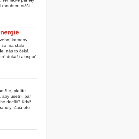
t. Termické panely
st mnohem nižší.
energie
tavební kameny
í, že má stále
ie, nás to čeká
teré dokáží alespoň
tříte, platíte
aby ušetřili pár
oho docílit? Když
 panely. Začnete