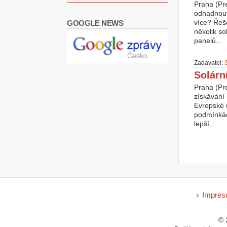
Praha (Pre
odhadnout,
více? Řeše
GOOGLE NEWS
několik so
panelů...
Zadavatel:
Solární
Praha (Pre
získávání 
Evropské 
podmínkách
lepší...
Impre
© 