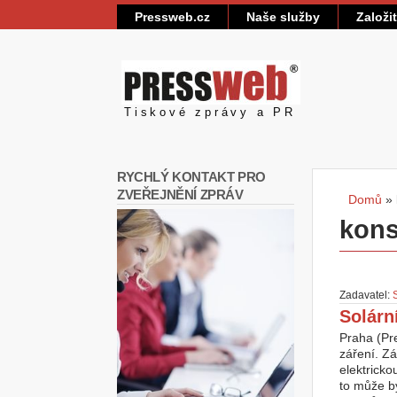
Pressweb.cz
Naše služby
Založi
Pressweb
Tiskové zprávy a PR
RYCHLÝ KONTAKT PRO
ZVEŘEJNĚNÍ ZPRÁV
Domů
»
Jste
kons
Zadavatel:
Solárn
Praha (Pr
záření. Zá
elektricko
to může bý