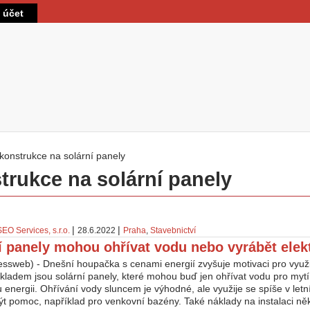
Přejít k hlavnímu obsahu
t účet
konstrukce na solární panely
 zde
trukce na solární panely
|
|
SEO Services, s.r.o.
28.6.2022
Praha
,
Stavebnictví
í panely mohou ohřívat vodu nebo vyrábět elek
essweb) - Dnešní houpačka s cenami energií zvyšuje motivaci pro využi
kladem jsou solární panely, které mohou buď jen ohřívat vodu pro mytí
u energii. Ohřívání vody sluncem je výhodné, ale využije se spíše v letn
t pomoc, například pro venkovní bazény. Také náklady na instalaci ně