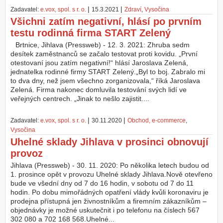
|
|
Zadavatel:
e.vox, spol. s r. o.
15.3.2021
Zdraví
,
Vysočina
Všichni zatím negativní, hlásí po prvním
testu rodinná firma START Zelený
Brtnice, Jihlava (Pressweb) - 12. 3. 2021: Zhruba sedm
desítek zaměstnanců se začalo testovat proti kovidu. „První
otestovaní jsou zatím negativní!“ hlásí Jaroslava Zelená,
jednatelka rodinné firmy START Zelený.„Byl to boj. Zabralo mi
to dva dny, než jsem všechno zorganizovala,“ říká Jaroslava
Zelená. Firma nakonec domluvila testování svých lidí ve
veřejných centrech. „Jinak to nešlo zajistit....
|
|
Zadavatel:
e.vox, spol. s r. o.
30.11.2020
Obchod, e-commerce
,
Vysočina
Uhelné sklady Jihlava v prosinci obnovují
provoz
Jihlava (Pressweb) - 30. 11. 2020: Po několika letech budou od
1. prosince opět v provozu Uhelné sklady Jihlava.Nově otevřeno
bude ve všední dny od 7 do 16 hodin, v sobotu od 7 do 11
hodin. Po dobu mimořádných opatření vlády kvůli koronaviru je
prodejna přístupná jen živnostníkům a firemním zákazníkům ‒
objednávky je možné uskutečnit i po telefonu na číslech 567
302 080 a 702 168 568.Uhelné...