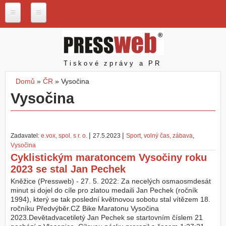
Přejít k hlavnímu obsahu
P
r
e
s
Pressweb
Tiskové zprávy a PR
s
w
Domů
»
ČR
»
Vysočina
e
Jste zde
Vysočina
b
.
c
z
|
|
Zadavatel:
e.vox, spol. s r. o.
27.5.2023
Sport, volný čas, zábava
,
N
Vysočina
a
Cyklistickým maratoncem Vysočiny roku
š
e
2023 se stal Jan Pechek
s
Kněžice (Pressweb) - 27. 5. 2022: Za necelých osmaosmdesát
l
minut si dojel do cíle pro zlatou medaili Jan Pechek (ročník
u
1994), který se tak poslední květnovou sobotu stal vítězem 18.
ž
ročníku Předvýběr.CZ Bike Maratonu Vysočina
b
2023.Devětadvacetiletý Jan Pechek se startovním číslem 21
y