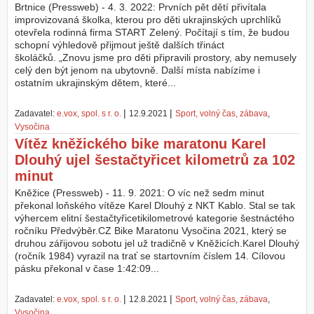
Brtnice (Pressweb) - 4. 3. 2022: Prvních pět dětí přivítala
improvizovaná školka, kterou pro děti ukrajinských uprchlíků
otevřela rodinná firma START Zelený. Počítají s tím, že budou
schopní výhledově přijmout ještě dalších třináct
školáčků. „Znovu jsme pro děti připravili prostory, aby nemusely
celý den být jenom na ubytovně. Další místa nabízíme i
ostatním ukrajinským dětem, které...
|
|
Zadavatel:
e.vox, spol. s r. o.
12.9.2021
Sport, volný čas, zábava
,
Vysočina
Vítěz kněžického bike maratonu Karel
Dlouhý ujel šestačtyřicet kilometrů za 102
minut
Kněžice (Pressweb) - 11. 9. 2021: O víc než sedm minut
překonal loňského vítěze Karel Dlouhý z NKT Kablo. Stal se tak
výhercem elitní šestačtyřicetikilometrové kategorie šestnáctého
ročníku Předvýběr.CZ Bike Maratonu Vysočina 2021, který se
druhou zářijovou sobotu jel už tradičně v Kněžicích.Karel Dlouhý
(ročník 1984) vyrazil na trať se startovním číslem 14. Cílovou
pásku překonal v čase 1:42:09...
|
|
Zadavatel:
e.vox, spol. s r. o.
12.8.2021
Sport, volný čas, zábava
,
Vysočina