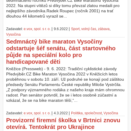
sedmnáctého ročníku Předvýběr.CZ Bike Maratonu Vysočina
2022. Na stupni vítězů si díky tomu převzal zlatou medaili pro
nejlepšího závodníka.Radek Roupec (ročník 2001) na trať
dlouhou 44 kilometrů vyrazil se...
|
|
Zadavatel:
e.vox, spol. s r. o.
9.6.2022
Sport, volný čas, zábava
,
Vysočina
Sedmnáctý bike maraton Vysočiny
odstartuje šéf senátu, část startovného
půjde na speciální kolo pro
handicapované děti
Kněžice (Pressweb) - 9. 6. 2022: Tradiční cyklistické závody
Předvýběr.CZ Bike Maraton Vysočina 2022 v Kněžicích letos
proběhnou v sobotu 10. září. Už podruhé se konají pod záštitou
předsedy Senátu Parlamentu České republiky Miloše Vystrčila.
„Z podpory významného rodáka z našeho kraje mám ohromnou
radost. Pan senátor potvrdil, že se i letos osobně zúčastní a
vzkázal, že se na bike maraton těší,“...
|
|
Zadavatel:
e.vox, spol. s r. o.
4.3.2022
Politika, společnost
,
Vysočina
Provizorní firemní školka v Brtnici znovu
otevírá. Tentokrát pro Ukrajince