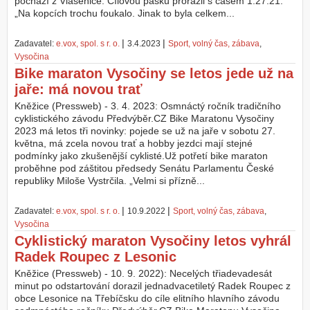
pochází z Vlasenice. Cílovou pásku prorazil s časem 1:27:21.
„Na kopcích trochu foukalo. Jinak to byla celkem...
Z
a
|
|
Zadavatel:
e.vox, spol. s r. o.
3.4.2023
Sport, volný čas, zábava
,
l
Vysočina
o
ž
Bike maraton Vysočiny se letos jede už na
i
jaře: má novou trať
t
Kněžice (Pressweb) - 3. 4. 2023: Osmnáctý ročník tradičního
ú
cyklistického závodu Předvýběr.CZ Bike Maratonu Vysočiny
č
2023 má letos tři novinky: pojede se už na jaře v sobotu 27.
e
května, má zcela novou trať a hobby jezdci mají stejné
t
podmínky jako zkušenější cyklisté.Už potřetí bike maraton
proběhne pod záštitou předsedy Senátu Parlamentu České
republiky Miloše Vystrčila. „Velmi si přízně...
|
|
Zadavatel:
e.vox, spol. s r. o.
10.9.2022
Sport, volný čas, zábava
,
Vysočina
Cyklistický maraton Vysočiny letos vyhrál
Radek Roupec z Lesonic
Kněžice (Pressweb) - 10. 9. 2022): Necelých třiadevadesát
minut po odstartování dorazil jednadvacetiletý Radek Roupec z
obce Lesonice na Třebíčsku do cíle elitního hlavního závodu