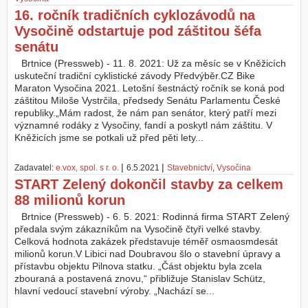
16. ročník tradičních cyklozávodů na
Vysočině odstartuje pod záštitou šéfa
senátu
Brtnice (Pressweb) - 11. 8. 2021: Už za měsíc se v Kněžicích
uskuteční tradiční cyklistické závody Předvýběr.CZ Bike
Maraton Vysočina 2021. Letošní šestnáctý ročník se koná pod
záštitou Miloše Vystrčila, předsedy Senátu Parlamentu České
republiky.„Mám radost, že nám pan senátor, který patří mezi
významné rodáky z Vysočiny, fandí a poskytl nám záštitu. V
Kněžicích jsme se potkali už před pěti lety...
|
|
Zadavatel:
e.vox, spol. s r. o.
6.5.2021
Stavebnictví
,
Vysočina
START Zelený dokončil stavby za celkem
88 milionů korun
Brtnice (Pressweb) - 6. 5. 2021: Rodinná firma START Zelený
předala svým zákazníkům na Vysočině čtyři velké stavby.
Celková hodnota zakázek představuje téměř osmaosmdesát
milionů korun.V Libici nad Doubravou šlo o stavební úpravy a
přístavbu objektu Pilnova statku. „Část objektu byla zcela
zbouraná a postavená znovu,“ přibližuje Stanislav Schütz,
hlavní vedoucí stavební výroby. „Nachází se...