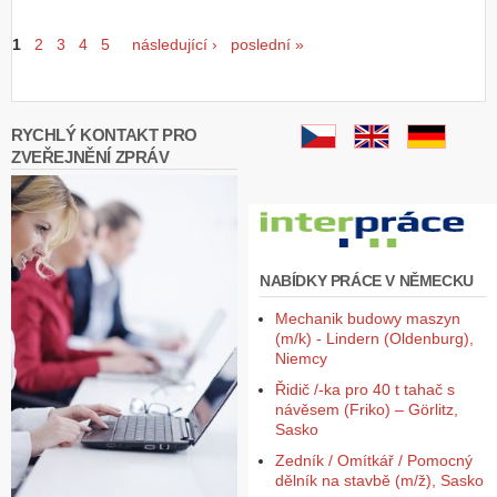
Stránky
1
2
3
4
5
následující ›
poslední »
RYCHLÝ KONTAKT PRO
ZVEŘEJNĚNÍ ZPRÁV
NABÍDKY PRÁCE V NĚMECKU
Mechanik budowy maszyn
(m/k) - Lindern (Oldenburg),
Niemcy
Řidič /-ka pro 40 t tahač s
návěsem (Friko) – Görlitz,
Sasko
Zedník / Omítkář / Pomocný
dělník na stavbě (m/ž), Sasko