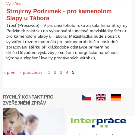
Vysočina
Strojírny Podzimek - pro kamenolom
Slapy u Tábora
Třešť (Pressweb) - V prosinci tohoto roku získala firma Strojírny
Podzimek zakázku na vybudování tunelové meziskládky štěrku
pro kamenolom Slapy u Tábora. Meziskládka bude sloužit k
vytváření rezerv materiálu pro sekunderní drtič a následné
zpracování štěrku při krátkodobé odstávce primerního
drtiče.Důvodem výstavby je snížení energetické náročnosti
výroby a zlepšení kvality prodávaných výrobků,...
Stránky
« první
‹ předchozí
1
2
3
4
5
RYCHLÝ KONTAKT PRO
ZVEŘEJNĚNÍ ZPRÁV