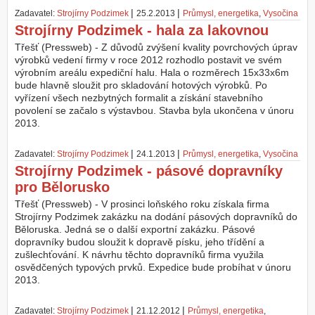
|
|
Zadavatel:
Strojírny Podzimek
25.2.2013
Průmysl, energetika
,
Vysočina
Strojírny Podzimek - hala za lakovnou
Třešť (Pressweb) - Z důvodů zvýšení kvality povrchových úprav
výrobků vedení firmy v roce 2012 rozhodlo postavit ve svém
výrobním areálu expediční halu. Hala o rozměrech 15x33x6m
bude hlavně sloužit pro skladování hotových výrobků. Po
vyřízení všech nezbytných formalit a získání stavebního
povolení se začalo s výstavbou. Stavba byla ukončena v únoru
2013.
|
|
Zadavatel:
Strojírny Podzimek
24.1.2013
Průmysl, energetika
,
Vysočina
Strojírny Podzimek - pásové dopravníky
pro Bělorusko
Třešť (Pressweb) - V prosinci loňského roku získala firma
Strojírny Podzimek zakázku na dodání pásových dopravníků do
Běloruska. Jedná se o další exportní zakázku. Pásové
dopravníky budou sloužit k dopravě písku, jeho třídění a
zušlechťování. K návrhu těchto dopravníků firma využila
osvědčených typových prvků. Expedice bude probíhat v únoru
2013.
|
|
Zadavatel:
Strojírny Podzimek
21.12.2012
Průmysl, energetika
,