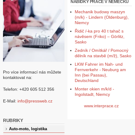
NABÍDKY PRÁCE V NĚMECKU
Mechanik budowy maszyn
(m/k) - Lindern (Oldenburg),
Niemcy
Řidič /-ka pro 40 t tahač s
návěsem (Friko) – Görlitz,
Sasko
Zedník / Omítkář / Pomocný
dělník na stavbě (m/ž), Sasko
LKW Fahrer im Nah- und
Fernverkehr - Neuburg am
Pro více informací nás můžete
Inn (bei Passau),
kontaktovat na:
Deutschland
Monter okien m/k/d -
Telefon: +420 605 512 356
Ingolstadt, Niemcy
E-Mail:
info@pressweb.cz
www.interprace.cz
RUBRIKY
Auto-moto, logistika