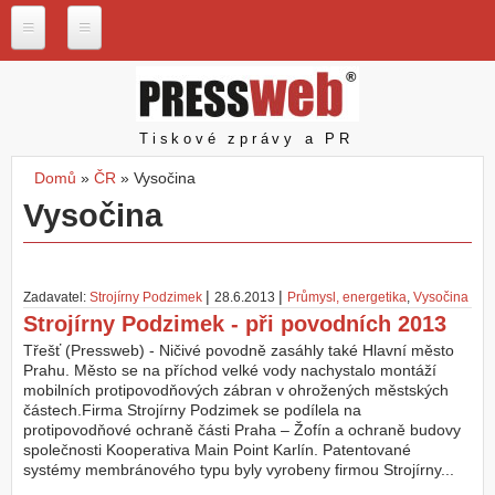
Přejít k hlavnímu obsahu
P
r
e
s
Pressweb
Tiskové zprávy a PR
s
w
Domů
»
ČR
»
Vysočina
e
Jste zde
Vysočina
b
.
c
z
|
|
Zadavatel:
Strojírny Podzimek
28.6.2013
Průmysl, energetika
,
Vysočina
N
Strojírny Podzimek - při povodních 2013
a
š
Třešť (Pressweb) - Ničivé povodně zasáhly také Hlavní město
e
Prahu. Město se na příchod velké vody nachystalo montáží
s
mobilních protipovodňových zábran v ohrožených městských
l
částech.Firma Strojírny Podzimek se podílela na
u
protipovodňové ochraně části Praha – Žofín a ochraně budovy
ž
společnosti Kooperativa Main Point Karlín. Patentované
b
systémy membránového typu byly vyrobeny firmou Strojírny...
y