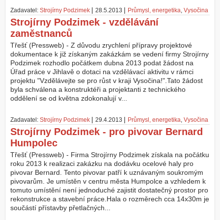
|
|
Zadavatel:
Strojírny Podzimek
28.5.2013
Průmysl, energetika
,
Vysočina
Z
Strojírny Podzimek - vzdělávání
a
zaměstnanců
l
o
Třešť (Pressweb) - Z důvodu zrychlení přípravy projektové
ž
dokumentace k již získaným zakázkám se vedení firmy Strojírny
i
Podzimek rozhodlo počátkem dubna 2013 podat žádost na
t
Úřad práce v Jihlavě o dotaci na vzdělávací aktivitu v rámci
ú
projektu "Vzdělávejte se pro růst v kraji Vysočina!".Tato žádost
č
byla schválena a konstruktéři a projektanti z technického
e
oddělení se od května zdokonalují v...
t
|
|
Zadavatel:
Strojírny Podzimek
29.4.2013
Průmysl, energetika
,
Vysočina
Strojírny Podzimek - pro pivovar Bernard
Humpolec
Třešť (Pressweb) - Firma Strojírny Podzimek získala na počátku
roku 2013 k realizaci zakázku na dodávku ocelové haly pro
pivovar Bernard. Tento pivovar patří k uznávaným soukromým
pivovarům. Je umístěn v centru města Humpolce a vzhledem k
tomuto umístění není jednoduché zajistit dostatečný prostor pro
rekonstrukce a stavební práce.Hala o rozměrech cca 14x30m je
součástí přístavby přetlačných...