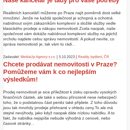
Naše kancelář je tady pro vaše potřeby
Realitních kanceláří můžeme po Praze najít poměrně dost velké
množství. Jenže ne každá společnost je schopná a ochotná
nabídnout svým zákazníkům komplexní a složité služby vedle
klasického prodeje a nákupu nemovitostí.Zcela naopak, naše
společnost vám dokáže nabídnout komplexní služby na jejichž
vrcholu najdete celou správu nemovitostí. A pokud nevíte, co
správa nemovitostí je, tak vám to rádi...
|
|
Zadavatel:
MediaUp Agency s.r.o.
5.10.2023
Reality, bydlení
,
ČR
Chcete prodávat nemovitosti v Praze?
Pomůžeme vám k co nejlepším
výsledkům!
Prodej nemovitosti je sice příležitost k zisku opravdu vysokých
finančních částek, ale také s sebou přirozeně nese nebezpečí
toho, že o podstatnou část peněz také přijdete. Z toho důvodu
jsou tak mnohdy prodeje přehnané v ohledu ceny.To ale má
stejné nevýhody, jako když naopak dáte nízkou nabídku. A to
fakt, že nabídka nejspíše nebude výhodná z cenové, nebo
časové stránky...