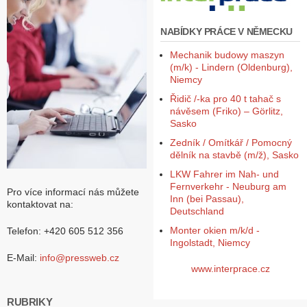
NABÍDKY PRÁCE V NĚMECKU
Mechanik budowy maszyn
(m/k) - Lindern (Oldenburg),
Niemcy
Řidič /-ka pro 40 t tahač s
návěsem (Friko) – Görlitz,
Sasko
Zedník / Omítkář / Pomocný
dělník na stavbě (m/ž), Sasko
LKW Fahrer im Nah- und
Fernverkehr - Neuburg am
Pro více informací nás můžete
Inn (bei Passau),
kontaktovat na:
Deutschland
Monter okien m/k/d -
Telefon: +420 605 512 356
Ingolstadt, Niemcy
E-Mail:
info@pressweb.cz
www.interprace.cz
RUBRIKY