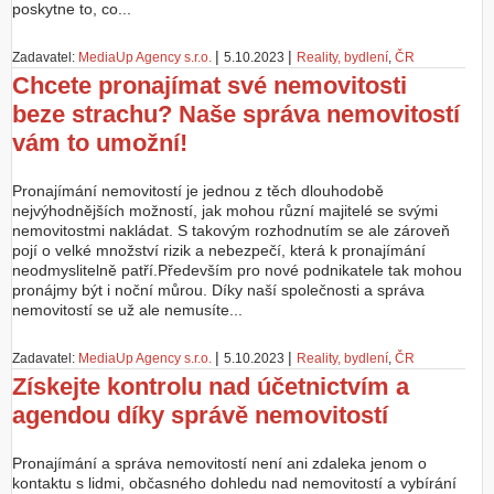
poskytne to, co...
|
|
Zadavatel:
MediaUp Agency s.r.o.
5.10.2023
Reality, bydlení
,
ČR
Chcete pronajímat své nemovitosti
beze strachu? Naše správa nemovitostí
vám to umožní!
Pronajímání nemovitostí je jednou z těch dlouhodobě
nejvýhodnějších možností, jak mohou různí majitelé se svými
nemovitostmi nakládat. S takovým rozhodnutím se ale zároveň
pojí o velké množství rizik a nebezpečí, která k pronajímání
neodmyslitelně patří.Především pro nové podnikatele tak mohou
pronájmy být i noční můrou. Díky naší společnosti a správa
nemovitostí se už ale nemusíte...
|
|
Zadavatel:
MediaUp Agency s.r.o.
5.10.2023
Reality, bydlení
,
ČR
Získejte kontrolu nad účetnictvím a
agendou díky správě nemovitostí
Pronajímání a správa nemovitostí není ani zdaleka jenom o
kontaktu s lidmi, občasného dohledu nad nemovitostí a vybírání