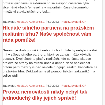
profesi vykonávají v exteriéru.To se alespoň částečně týká
víceméně všech řemesel, a v majoritním čase ohromného
množství stavitelských profesí....
|
|
Zadavatel:
MediaUp Agency s.r.o.
6.9.2023
Reality, bydlení
,
ČR
Hledáte silného partnera na pražském
realitním trhu? Naše společnost vám
ráda pomůže!
Neexistuje druh podnikání nebo obchodu, kde by nebylo ideální
mít v záloze silného partnera, který se za vás může kdykoliv
postavit. Dvojnásob to platí v realitách, kde se často situace
přelévá ze strany na stranu dnes a denně.Naše společnost
přitom patří mezi ty vůbec nejdéle fungující realitní kanceláře na
pražském trhu. Dokázali jsme již pomoci tisícům zákazníkům a
velice rádi...
|
|
Zadavatel:
MediaUp Agency s.r.o.
6.9.2023
Reality, bydlení
,
ČR
Provoz nemovitostí nikdy nebyl tak
jednoduchý díky jejich správě!