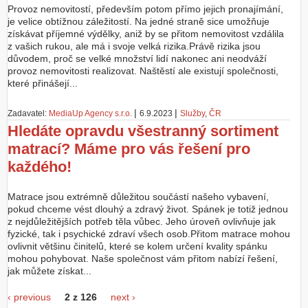
Provoz nemovitostí, především potom přímo jejich pronajímání,
je velice obtížnou záležitostí. Na jedné straně sice umožňuje
získávat příjemné výdělky, aniž by se přitom nemovitost vzdálila
z vašich rukou, ale má i svoje velká rizika.Právě rizika jsou
důvodem, proč se velké množství lidí nakonec ani neodváží
provoz nemovitosti realizovat. Naštěstí ale existují společnosti,
které přinášejí...
|
|
Zadavatel:
MediaUp Agency s.r.o.
6.9.2023
Služby
,
ČR
Hledáte opravdu všestranný sortiment
matrací? Máme pro vás řešení pro
každého!
Matrace jsou extrémně důležitou součástí našeho vybavení,
pokud chceme vést dlouhý a zdravý život. Spánek je totiž jednou
z nejdůležitějších potřeb těla vůbec. Jeho úroveň ovlivňuje jak
fyzické, tak i psychické zdraví všech osob.Přitom matrace mohou
ovlivnit většinu činitelů, které se kolem určení kvality spánku
mohou pohybovat. Naše společnost vám přitom nabízí řešení,
jak můžete získat...
‹ previous
2 z 126
next ›