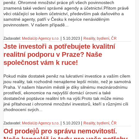
peněz. Ohromné množství práce při všech povinnostech
znamená také vedení správné agendy a účetnictví.Přitom právě
věci otáčející se kolem účetnictví, především pak daňového a
samotné agenty, patří v Česku k nejvíce nenáviděným
povinnostem. V našem případě...
|
|
Zadavatel:
MediaUp Agency s.r.o.
5.10.2023
Reality, bydlení
,
ČR
Jste investoři a potřebujete kvalitní
realitní podporu v Praze? Naše
společnost vám k ruce!
Pokud máte dostatek peněz na lukrativní investice a vaším cílem
jsou reality, tak rozhodně nenajdeme lepší místo, než je samotná
Praha. V našem hlavním městě je díky silnému mezinárodnímu
prostředí, ekonomice na nejvyšší domácí úrovni a také
dostatečné poptávce realitní trh na výši.Proto tak může mimo
jiné přitahovat i ohromné množství investorů, kteří s různými cíli
zhodnocení svých...
|
|
Zadavatel:
MediaUp Agency s.r.o.
5.10.2023
Reality, bydlení
,
ČR
Od prodejů pro správu nemovitostí.