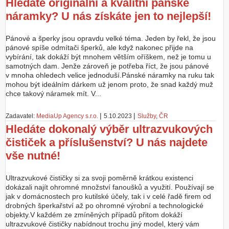
Hledáte originální a kvalitní pánské
náramky? U nás získáte jen to nejlepší!
Z
a
l
Pánové a šperky jsou opravdu velké téma. Jeden by řekl, že jsou
o
pánové spíše odmítači šperků, ale když nakonec přijde na
ž
vybírání, tak dokáží být mnohem větším oříškem, než je tomu u
i
samotných dam. Jenže zároveň je potřeba říct, že jsou pánové
t
v mnoha ohledech velice jednoduší.Pánské náramky na ruku tak
ú
mohou být ideálním dárkem už jenom proto, že snad každý muž
č
chce takový náramek mít. V...
e
t
|
|
Zadavatel:
MediaUp Agency s.r.o.
5.10.2023
Služby
,
ČR
Hledáte dokonalý výběr ultrazvukových
čističek a příslušenství? U nás najdete
vše nutné!
Ultrazvukové čističky si za svoji poměrně krátkou existenci
dokázali najít ohromné množství fanoušků a využití. Používají se
jak v domácnostech pro kutilské účely, tak i v celé řadě firem od
drobných šperkařství až po ohromné výrobní a technologické
objekty.V každém ze zmíněných případů přitom dokáží
ultrazvukové čističky nabídnout trochu jiný model, který vám