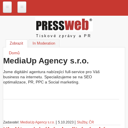
Přejít k hlavnímu obsahu
P
r
e
s
Pressweb
Tiskové zprávy a PR
s
w
Zobrazit
(aktivní záložka)
In Moderation
e
Domů
b
Jste zde
.
MediaUp Agency s.r.o.
c
z
Jsme digitální agentura nabízející full-service pro Váš
business na internetu. Specializujeme se na SEO
N
optimalizace, PR, PPC a Social marketing.
a
š
e
s
l
u
ž
b
|
|
Zadavatel:
MediaUp Agency s.r.o.
5.10.2023
Služby
,
ČR
y