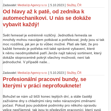
|
|
Zadavatel:
MediaUp Agency s.r.o.
5.10.2023
Služby
,
ČR
Od hlavy až k patě, od zedníka k
automechanikovi. U nás se dokáže
vybavit každý!
Svět řemesel je extrémně rozličný. Jednotlivá řemesla se
mnohdy mohou navzájem potkávat a potřebovat, jindy jsou si tak
moc rozdílná, jak jen je to vůbec možné. Platí ale fakt, že pro
každé řemeslo je potřeba mít také správné vybavení, které
k němu neodmyslitelně patří.Jenže najít takový sortiment, který
dokáže stoprocentně pokrýt všechny možnosti, není tak
jednoduché. V případě naše...
|
|
Zadavatel:
MediaUp Agency s.r.o.
5.10.2023
Služby
,
ČR
Profesionální pracovní bundy, se
kterými v práci neprofouknete!
Bohužel se nám už blíží konec teplých dní, a stále častěji
zažíváme dny s chladnými rány nebo nárazovými změnami
počasí. Pokud jsou podobné podmínky pro někoho opravdu
velice nepříjemné, tak jsou to především pracovníci, který svoji