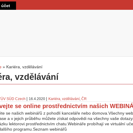
Direkt zum Inhalt
t účet
e
»
Kariéra, vzdělávání
sind hier
éra, vzdělávání
|
|
TÜV SÜD Czech
16.4.2020
Kariéra, vzdělávání
,
ČR
vejte se online prostřednictvím našich WEBIN
te se našich webinářů z pohodlí kanceláře nebo domova.Všechny webi
se a v jejich průběhu můžete získat odpovědi na všechny vaše dotazy. 
zku lektorovi prostřednictvím chatu.Webináře probíhají ve virtuální uč
 dalšího programu.Seznam webinářů