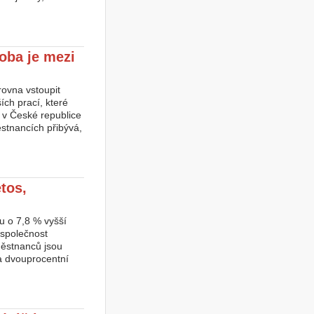
oba je mezi
rovna vstoupit
ch prací, které
e v České republice
stnancích přibývá,
tos,
u o 7,8 % vyšší
 společnost
městnanců jsou
ba dvouprocentní