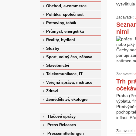
vysvětluje
Obchod, e-commerce
Politika, společnost
Zadavatel:
Potraviny, tabák
Seznam
nimi
Průmysl, energetika
Reality, bydlení
nebo jaký 
Služby
Čechy nadc
panuje za
Sport, volný čas, zábava
zatímco n
Stavebnictví
Telekomunikace, IT
Zadavatel:
e
Trh pr
Veřejná správa, instituce
očekáv
Zdraví
Praha (Pr
Zemědělství, ekologie
výplatu, f
Předvýběr
pochopitel
Tlačové správy
inflaci. Př
Press Releases
Zadavatel:
e
Pressemitteilungen