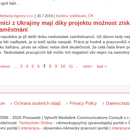
 spíš fakt...
|
|
MediaUp Agency s.r.o.
30.7.2019
Kariéra, vzdělávání
,
ČR
níci z Ukrajiny mají díky projektu možnost získ
zaměstnání
republice je již delší dobu nedostatek zaměstnanců. Už dávno tedy nep
a lidí nadbytek, je to totiž spíše naopak. Práce je hodně a pracovník
ko šafránu, proto se vůbec nelze divit skutečnosti, že celá řada firem po
. Nedostatek pracujících lidí může mít negativní vliv nejen na samotný c
evious
…
3
4
5
6
7
8
9
10
11
…
next ›
last »
sum
Ochrana osobních údajů
Privacy Policy
Datenschutz
2006 - 2026 Pressweb | Vytvořil Medialink Communications Consult s.r.o
polečnosti:
Tschechien Online
- německojazyčný zpravodajský portál o Č
ní portál |
interpráca
- slovensko-německý pracovní portál |
interprac