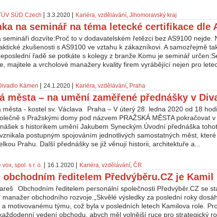
|
|
TÜV SÜD Czech
3.3.2020
Kariéra, vzdělávání
,
Jihomoravský kraj
ka na seminář na téma letecké certifikace dle
 semináři dozvíte:Proč to v dodavatelském řetězci bez AS9100 nejde.
ktické zkušenosti s AS9100 ve vztahu k zákazníkovi. A samozřejmě také,
 neposlední řadě se potkáte s kolegy z branže.Komu je seminář určen:S
le, majitele a vrcholové manažery kvality firem vyrábějící nejen pro letec
|
|
Divadlo Kámen
24.1.2020
Kariéra, vzdělávání
,
Praha
á města – na umění zaměřené přednášky v Di
Praha – V úterý 28. ledna 2020 od 18 hod
olečně s Pražskými domy pod názvem PRAŽSKÁ MĚSTA pokračovat v
dnášek s historikem umění Jakubem Syneckým.Úvodní přednáška tohoto 
 vznikala postupným spojováním jednotlivých samostatných měst, které
Velkou Prahu. Další přednášky se již věnují historii, architektuře a...
|
|
.vox, spol. s r. o.
16.1.2020
Kariéra, vzdělávání
,
ČR
obchodním ředitelem Předvýběru.CZ je Kamil
Obchodním ředitelem personální společnosti Předvýběr.CZ se sta
 manažer obchodního rozvoje.„Skvělé výsledky za poslední roky dosáhl
u a motivovanému týmu, což byla v posledních letech Kamilova role. Pr
každodenní vedení obchodu, abych měl volnější ruce pro strategický roz