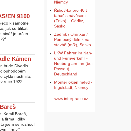
Niemcy
Řidič /-ka pro 40 t
 AS/EN 9100
tahač s návěsem
(Friko) – Görlitz,
 Něco k samotné
Sasko
 jak certifikát
eminář je určen
Zedník / Omítkář /
ký/...
Pomocný dělník na
stavbě (m/ž), Sasko
LKW Fahrer im Nah-
vadle Kámen
und Fernverkehr -
Neuburg am Inn (bei
in bude Divadlo
Passau),
 dlouhodobém
Deutschland
cyklu nastínila,
 v roce 1922
Monter okien m/k/d -
Ingolstadt, Niemcy
www.interprace.cz
 Bareš
l Kamil Bareš,
a firma i díky
oto jsem se rozhodl
voj firmy,“