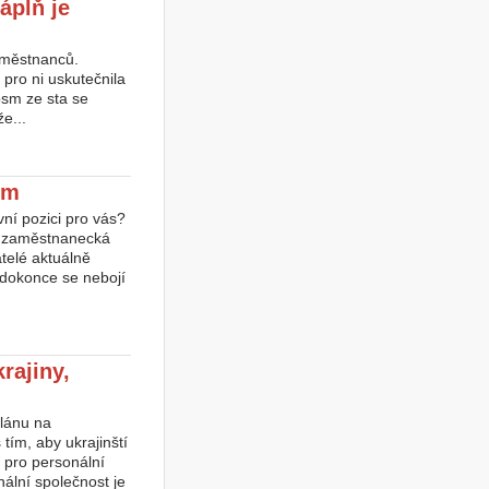
áplň je
zaměstnanců.
pro ni uskutečnila
osm ze sta se
e...
em
ní pozici pro vás?
e zaměstnanecká
telé aktuálně
 dokonce se nebojí
rajiny,
plánu na
 tím, aby ukrajinští
 pro personální
ální společnost je