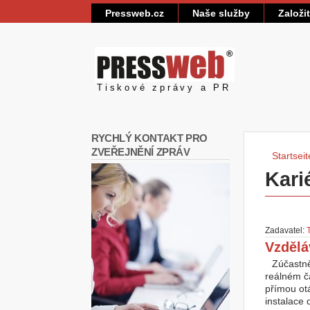
Pressweb.cz
Naše služby
Založi
Pressweb
Tiskové zprávy a PR
RYCHLÝ KONTAKT PRO
ZVEŘEJNĚNÍ ZPRÁV
Startseit
Sie 
Kari
Zadavatel:
Vzdělá
Zúčastně
reálném ča
přímou otá
instalace