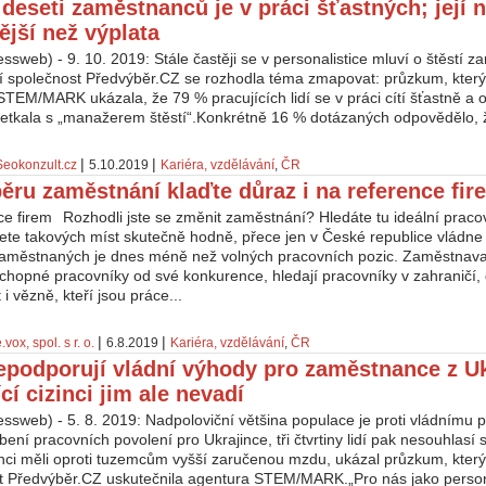
deseti zaměstnanců je v práci šťastných; její n
ější než výplata
ssweb) - 9. 10. 2019: Stále častěji se v personalistice mluví o štěstí 
í společnost Předvýběr.CZ se rozhodla téma zmapovat: průzkum, který 
TEM/MARK ukázala, že 79 % pracujících lidí se v práci cítí šťastně a 
etkala s „manažerem štěstí“.Konkrétně 16 % dotázaných odpovědělo, ž
|
|
Seokonzult.cz
5.10.2019
Kariéra, vzdělávání
,
ČR
běru zaměstnání klaďte důraz i na reference fir
Rozhodli jste se změnit zaměstnání? Hledáte tu ideální pracov
ete takových míst skutečně hodně, přece jen v České republice vládn
zaměstnaných je dnes méně než volných pracovních pozic. Zaměstnava
schopné pracovníky od své konkurence, hledají pracovníky v zahraničí,
i vězně, kteří jsou práce...
|
|
.vox, spol. s r. o.
6.8.2019
Kariéra, vzdělávání
,
ČR
epodporují vládní výhody pro zaměstnance z Uk
cí cizinci jim ale nevadí
ssweb) - 5. 8. 2019: Nadpoloviční většina populace je proti vládnímu 
ení pracovních povolení pro Ukrajince, tři čtvrtiny lidí pak nesouhlasí s
ci měli oproti tuzemcům vyšší zaručenou mzdu, ukázal průzkum, který
t Předvýběr.CZ uskutečnila agentura STEM/MARK.„Pro nás jako person