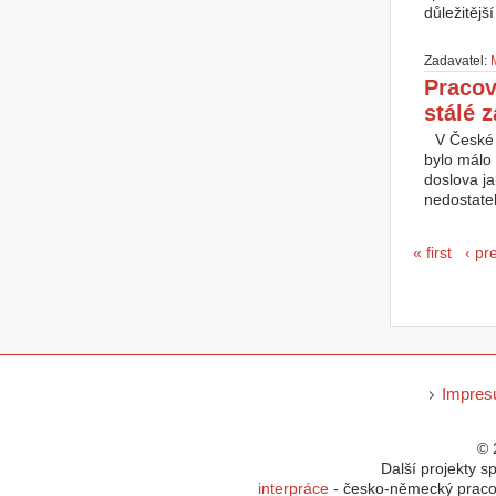
důležitější
Zadavatel:
Pracov
stálé 
V České 
bylo málo 
doslova ja
nedostatek
Seiten
« first
‹ pr
Impre
© 
Další projekty s
interpráce
- česko-německý pracov