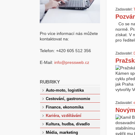
Zadavatel:
Pozván
Co se na
normě. Pra
Pro více informací nás můžete
získat. V
kontaktovat na:
pro ředite
Telefon: +420 605 512 356
Zadavatel:
Pražsk
E-Mail:
info@pressweb.cz
Kámen sp
cyklu pře
RUBRIKY
jak Praha
vytvořily 
Auto-moto, logistika
Cestování, gastronomie
Zadavatel:
e
Finance, ekonomika
Novým 
Kariéra, vzdělávání
dosavadní
Kultura, hudba, divadlo
stabilním
Média, marketing
svěřit mu 