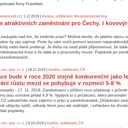
 jednatel firmy František...
|
|
Seokonzult.cz
1.12.2019
Kariéra, vzdělávání
,
Moravskoslezský kraj
 atraktivních zaměstnání pro Čechy. I kovovýr
Uvažujete nad tím, že změníte práci? Možná nevíte, do jakého oboru z
obor by vás zajímal. Proto by vám mohl pomoct seznam nejatraktivnější
hly nebo které preferují. Je třeba na úvod ještě připomenout, že stál
městnanecká krize a že stále je o pracovníky nouze. Poptávek po zamě
ezaměstnaných...
|
|
.vox, spol. s r. o.
18.11.2019
Kariéra, vzdělávání
,
ČR
áce bude v roce 2020 stejně konkurenční jako le
ání růstu mezd se pohybuje v rozmezí 5-8 %
essweb) - 17. 11. 2019: Zaměstnanci v příštím roce očekávají v průměr
irmy jsou ochotné přidat 4,9 %. Vyplývá to z průzkumu, který personální
.CZ uskutečnila mezi zájemci o práci a zaměstnavateli.„Očekávání za
ně vždycky vyšší, odhady firem jsou ale reálnější, i vzhledem ke zhru
etlak poptávky...
|
|
.vox, spol. s r. o.
9.10.2019
Kariéra, vzdělávání
,
ČR