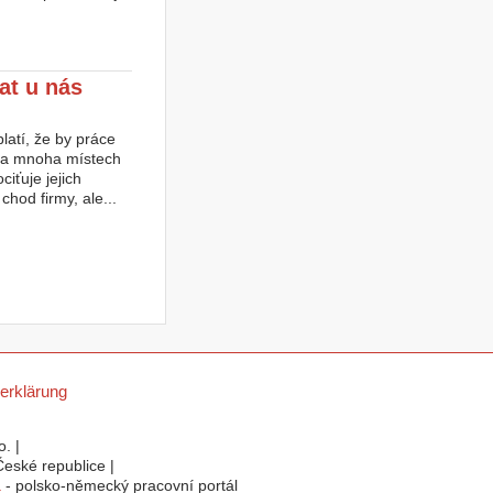
at u nás
latí, že by práce
ů na mnoha místech
ciťuje jejich
hod firmy, ale...
erklärung
. |
eské republice |
a
- polsko-německý pracovní portál