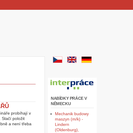
NABÍDKY PRÁCE V
NĚMECKU
ÁŘŮ
náře probíhají v
Mechanik budowy
Stačí položit
maszyn (m/k) -
ebně a není třeba
Lindern
(Oldenburg),