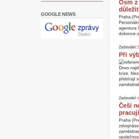
Osm z 
důležit
GOOGLE NEWS
Praha (Pre
Personáln
agentura S
dokonce s
Zadavatel:
Při vý
Dnes najd
krize. Ne
přebírají 
zaměstnat 
Zadavatel:
e
Češi n
pracují
Praha (Pre
zdvojnásob
zaměstnan
společnos