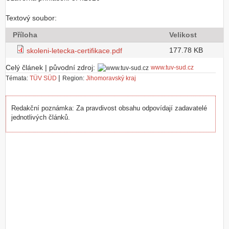
Textový soubor:
Příloha
Velikost
177.78 KB
skoleni-letecka-certifikace.pdf
Celý článek | původní zdroj:
www.tuv-sud.cz
|
Témata:
TÜV SÜD
Region:
Jihomoravský kraj
Redakční poznámka: Za pravdivost obsahu odpovídají zadavatelé
jednotlivých článků.