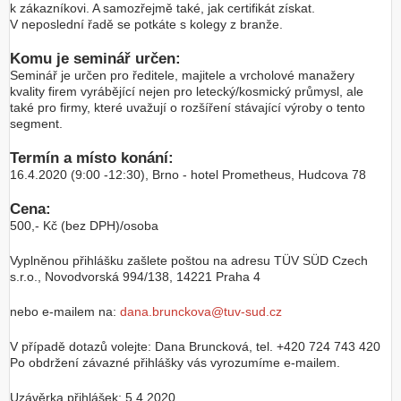
k zákazníkovi. A samozřejmě také, jak certifikát získat.
V neposlední řadě se potkáte s kolegy z branže.
Komu je seminář určen:
Seminář je určen pro ředitele, majitele a vrcholové manažery
kvality firem vyrábějící nejen pro letecký/kosmický průmysl, ale
také pro firmy, které uvažují o rozšíření stávající výroby o tento
segment.
Termín a místo konání:
16.4.2020 (9:00 -12:30), Brno - hotel Prometheus, Hudcova 78
Cena:
500,- Kč (bez DPH)/osoba
Vyplněnou přihlášku zašlete poštou na adresu TÜV SÜD Czech
s.r.o., Novodvorská 994/138, 14221 Praha 4
nebo e-mailem na:
dana.brunckova@tuv-sud.cz
V případě dotazů volejte: Dana Bruncková, tel. +420 724 743 420
Po obdržení závazné přihlášky vás vyrozumíme e-mailem.
Uzávěrka přihlášek: 5.4.2020