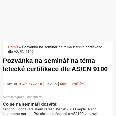
Z
a
l
o
ž
i
t
ú
č
Domů
»
Pozvánka na seminář na téma letecké certifikace
Jste zde
e
dle AS/EN 9100
t
Pozvánka na seminář na téma
letecké certifikace dle AS/EN 9100
|
|
Zadavatel:
TÜV SÜD Czech
3.3.2020
Kariéra, vzdělávání
Autor fotografie:
Tüv-süd.cz
Co se na semináři dozvíte:
Proč to v dodavatelském řetězci bez AS9100 nejde. Něco
k samotné normě. Praktické zkušenosti s AS9100 ve vztahu