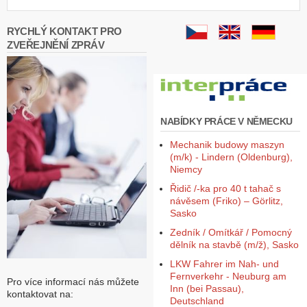
RYCHLÝ KONTAKT PRO
ZVEŘEJNĚNÍ ZPRÁV
NABÍDKY PRÁCE V NĚMECKU
Mechanik budowy maszyn
(m/k) - Lindern (Oldenburg),
Niemcy
Řidič /-ka pro 40 t tahač s
návěsem (Friko) – Görlitz,
Sasko
Zedník / Omítkář / Pomocný
dělník na stavbě (m/ž), Sasko
LKW Fahrer im Nah- und
Fernverkehr - Neuburg am
Pro více informací nás můžete
Inn (bei Passau),
kontaktovat na:
Deutschland