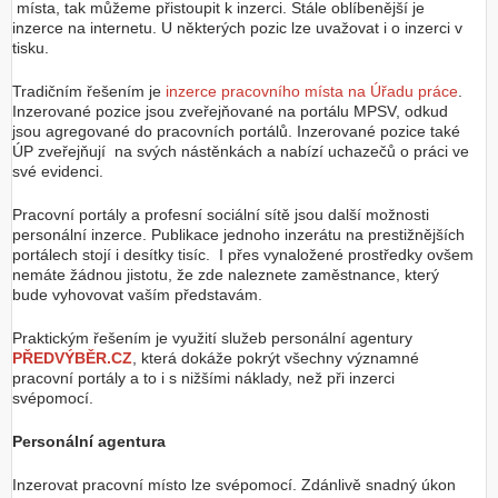
místa, tak můžeme přistoupit k inzerci. Stále oblíbenější je
inzerce na internetu. U některých pozic lze uvažovat i o inzerci v
tisku.
Tradičním řešením je
inzerce pracovního místa na Úřadu práce
.
Inzerované pozice jsou zveřejňované na portálu MPSV, odkud
jsou agregované do pracovních portálů. Inzerované pozice také
ÚP zveřejňují na svých nástěnkách a nabízí uchazečů o práci ve
své evidenci.
Pracovní portály a profesní sociální sítě jsou další možnosti
personální inzerce. Publikace jednoho inzerátu na prestižnějších
portálech stojí i desítky tisíc. I přes vynaložené prostředky ovšem
nemáte žádnou jistotu, že zde naleznete zaměstnance, který
bude vyhovovat vaším představám.
Praktickým řešením je využití služeb personální agentury
PŘEDVÝBĚR.CZ
, která dokáže pokrýt všechny významné
pracovní portály a to i s nižšími náklady, než při inzerci
svépomocí.
Personální agentura
Inzerovat pracovní místo lze svépomocí. Zdánlivě snadný úkon