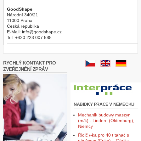
GoodShape
Národní 340/21
11000
Praha
Česká republika
E-Mail:
info@goodshape.cz
Tel:
+420 223 007 588
RYCHLÝ KONTAKT PRO
ZVEŘEJNĚNÍ ZPRÁV
NABÍDKY PRÁCE V NĚMECKU
Mechanik budowy maszyn
(m/k) - Lindern (Oldenburg),
Niemcy
Řidič /-ka pro 40 t tahač s
návěsem (Friko) – Görlitz,