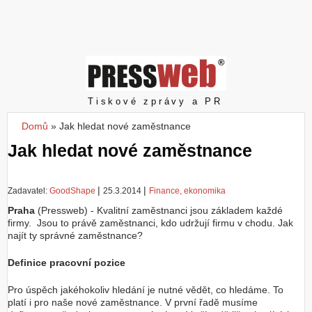
Z
a
l
o
ž
i
t
Pressweb
Tiskové zprávy a PR
ú
č
Domů
»
Jak hledat nové zaměstnance
Jste zde
e
Jak hledat nové zaměstnance
t
|
|
Zadavatel:
GoodShape
25.3.2014
Finance, ekonomika
Praha
(Pressweb) - Kvalitní zaměstnanci jsou základem každé
firmy. Jsou to právě zaměstnanci, kdo udržují firmu v chodu. Jak
najít ty správné zaměstnance?
Definice pracovní pozice
Pro úspěch jakéhokoliv hledání je nutné vědět, co hledáme. To
platí i pro naše nové zaměstnance. V první řadě musíme