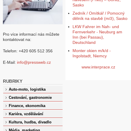
Sasko
Zedník / Omítkář / Pomocný
dělník na stavbě (m/ž), Sasko
LKW Fahrer im Nah- und
Fernverkehr - Neuburg am
Pro více informací nás můžete
Inn (bei Passau),
kontaktovat na:
Deutschland
Monter okien m/k/d -
Telefon: +420 605 512 356
Ingolstadt, Niemcy
E-Mail:
info@pressweb.cz
www.interprace.cz
RUBRIKY
Auto-moto, logistika
Cestování, gastronomie
Finance, ekonomika
Kariéra, vzdělávání
Kultura, hudba, divadlo
Média, marketing