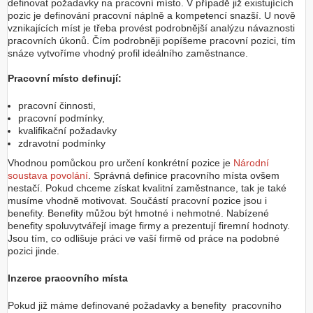
definovat požadavky na pracovní místo. V případě již existujících
pozic je definování pracovní náplně a kompetencí snazší. U nově
vznikajících míst je třeba provést podrobnější analýzu návaznosti
pracovních úkonů. Čím podrobněji popíšeme pracovní pozici, tím
snáze vytvoříme vhodný profil ideálního zaměstnance.
Pracovní místo definují:
pracovní činnosti,
pracovní podmínky,
kvalifikační požadavky
zdravotní podmínky
Vhodnou pomůckou pro určení konkrétní pozice je
Národní
soustava povolání
. Správná definice pracovního místa ovšem
nestačí. Pokud chceme získat kvalitní zaměstnance, tak je také
musíme vhodně motivovat. Součástí pracovní pozice jsou i
benefity. Benefity můžou být hmotné i nehmotné. Nabízené
benefity spoluvytvářejí image firmy a prezentují firemní hodnoty.
Jsou tím, co odlišuje práci ve vaší firmě od práce na podobné
pozici jinde.
Inzerce pracovního místa
Pokud již máme definované požadavky a benefity pracovního