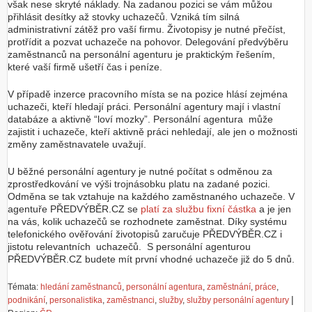
však nese skryté náklady. Na zadanou pozici se vám můžou
přihlásit desítky až stovky uchazečů. Vzniká tím silná
administrativní zátěž pro vaší firmu. Životopisy je nutné přečíst,
protřídit a pozvat uchazeče na pohovor. Delegování předvýběru
zaměstnanců na personální agenturu je praktickým řešením,
které vaší firmě ušetří čas i peníze.
V případě inzerce pracovního místa se na pozice hlásí zejména
uchazeči, kteří hledají práci. Personální agentury mají i vlastní
databáze a aktivně “loví mozky”. Personální agentura může
zajistit i uchazeče, kteří aktivně práci nehledají, ale jen o možnosti
změny zaměstnavatele uvažují.
U běžné personální agentury je nutné počítat s odměnou za
zprostředkování ve výši trojnásobku platu na zadané pozici.
Odměna se tak vztahuje na každého zaměstnaného uchazeče. V
agentuře PŘEDVÝBĚR.CZ se
platí za službu fixní částka
a je jen
na vás, kolik uchazečů se rozhodnete zaměstnat. Díky systému
telefonického ověřování životopisů zaručuje PŘEDVÝBĚR.CZ i
jistotu relevantních uchazečů. S personální agenturou
PŘEDVÝBĚR.CZ budete mít první vhodné uchazeče již do 5 dnů.
Témata:
hledání zaměstnanců
,
personální agentura
,
zaměstnání
,
práce
,
|
podnikání
,
personalistika
,
zaměstnanci
,
služby
,
služby personální agentury