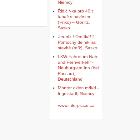
Niemcy
Řidič /-ka pro 40 t
tahač s návěsem
(Friko) – Görlitz,
Sasko
Zedník / Omítkář /
Pomocný dělník na
stavbě (m/ž), Sasko
LKW Fahrer im Nah-
und Fernverkehr -
Neuburg am Inn (bei
Passau),
Deutschland
Monter okien m/k/d -
Ingolstadt, Niemcy
www.interprace.cz