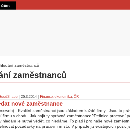
Přejít k hlavnímu obsahu
t účet
hledání zaměstnanců
 zde
ání zaměstnanců
|
|
GoodShape
25.3.2014
Finance, ekonomika
,
ČR
edat nové zaměstnance
essweb) - Kvalitní zaměstnanci jsou základem každé firmy. Jsou to pr
jí firmu v chodu. Jak najít ty správné zaměstnance?Definice pracovní 
v hledání je nutné vědět, co hledáme. To platí i pro naše nové zaměstn
inovat požadavky na pracovní místo. V případě již existujících pozic j