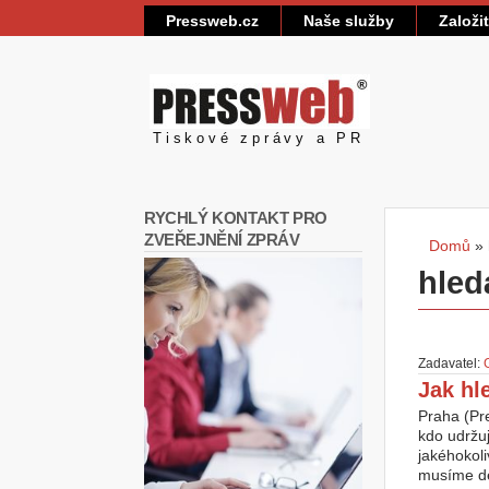
Pressweb.cz
Naše služby
Založi
Pressweb
Tiskové zprávy a PR
RYCHLÝ KONTAKT PRO
ZVEŘEJNĚNÍ ZPRÁV
Domů
»
Jste
hled
Zadavatel:
Jak hl
Praha (Pr
kdo udržu
jakéhokoli
musíme def