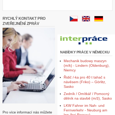
Z
a
l
RYCHLÝ KONTAKT PRO
o
ZVEŘEJNĚNÍ ZPRÁV
ž
i
t
ú
č
e
NABÍDKY PRÁCE V NĚMECKU
t
Mechanik budowy maszyn
(m/k) - Lindern (Oldenburg),
Niemcy
Řidič /-ka pro 40 t tahač s
návěsem (Friko) – Görlitz,
Sasko
Zedník / Omítkář / Pomocný
dělník na stavbě (m/ž), Sasko
LKW Fahrer im Nah- und
Fernverkehr - Neuburg am
Pro více informací nás můžete
Inn (bei Passau),