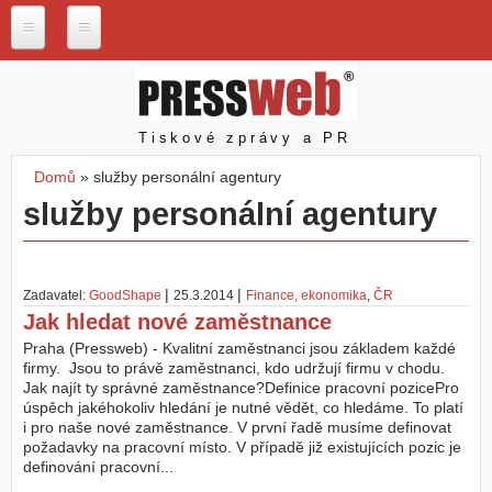
Přejít k hlavnímu obsahu
P
r
e
s
Pressweb
Tiskové zprávy a PR
s
w
Domů
»
služby personální agentury
e
Jste zde
služby personální agentury
b
.
c
z
|
|
Zadavatel:
GoodShape
25.3.2014
Finance, ekonomika
,
ČR
N
Jak hledat nové zaměstnance
a
š
Praha (Pressweb) - Kvalitní zaměstnanci jsou základem každé
e
firmy. Jsou to právě zaměstnanci, kdo udržují firmu v chodu.
s
Jak najít ty správné zaměstnance?Definice pracovní pozicePro
l
úspěch jakéhokoliv hledání je nutné vědět, co hledáme. To platí
u
i pro naše nové zaměstnance. V první řadě musíme definovat
ž
požadavky na pracovní místo. V případě již existujících pozic je
b
definování pracovní...
y