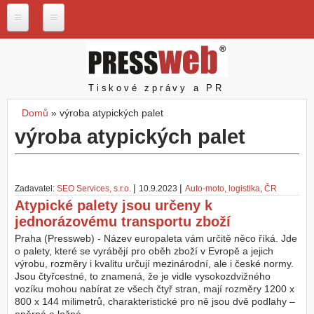
Přejít k hlavnímu obsahu
P
r
e
s
Pressweb
Tiskové zprávy a PR
s
w
Domů
»
výroba atypických palet
e
Jste zde
výroba atypických palet
b
.
c
z
|
|
Zadavatel:
SEO Services, s.r.o.
10.9.2023
Auto-moto, logistika
,
ČR
N
Atypické palety jsou určeny k
a
jednorázovému transportu zboží
š
e
Praha (Pressweb) - Název europaleta vám určitě něco říká. Jde
s
o palety, které se vyrábějí pro oběh zboží v Evropě a jejich
l
výrobu, rozměry i kvalitu určují mezinárodní, ale i české normy.
u
Jsou čtyřcestné, to znamená, že je vidle vysokozdvižného
ž
vozíku mohou nabírat ze všech čtyř stran, mají rozměry 1200 x
b
800 x 144 milimetrů, charakteristické pro ně jsou dvě podlahy –
y