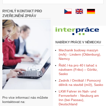
RYCHLÝ KONTAKT PRO
ZVEŘEJNĚNÍ ZPRÁV
NABÍDKY PRÁCE V NĚMECKU
Mechanik budowy maszyn
(m/k) - Lindern (Oldenburg),
Niemcy
Řidič /-ka pro 40 t tahač s
návěsem (Friko) – Görlitz,
Sasko
Zedník / Omítkář / Pomocný
dělník na stavbě (m/ž), Sasko
LKW Fahrer im Nah- und
Fernverkehr - Neuburg am
Pro více informací nás můžete
Inn (bei Passau),
kontaktovat na:
Deutschland