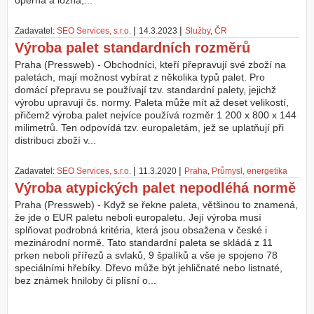
opěrná a ložná,...
Z
|
|
Zadavatel:
SEO Services, s.r.o.
14.3.2023
Služby
,
ČR
a
Výroba palet standardních rozměrů
l
o
Praha (Pressweb) - Obchodníci, kteří přepravují své zboží na
ž
paletách, mají možnost vybírat z několika typů palet. Pro
i
domácí přepravu se používají tzv. standardní palety, jejichž
t
výrobu upravují čs. normy. Paleta může mít až deset velikostí,
ú
přičemž výroba palet nejvíce používá rozměr 1 200 x 800 x 144
č
milimetrů. Ten odpovídá tzv. europaletám, jež se uplatňují při
e
distribuci zboží v...
t
|
|
Zadavatel:
SEO Services, s.r.o.
11.3.2020
Praha
,
Průmysl, energetika
Výroba atypických palet nepodléhá normě
Praha (Pressweb) - Když se řekne paleta, většinou to znamená,
že jde o EUR paletu neboli europaletu. Její výroba musí
splňovat podrobná kritéria, která jsou obsažena v české i
mezinárodní normě. Tato standardní paleta se skládá z 11
prken neboli přířezů a svlaků, 9 špalíků a vše je spojeno 78
speciálními hřebíky. Dřevo může být jehličnaté nebo listnaté,
bez známek hniloby či plísní o...