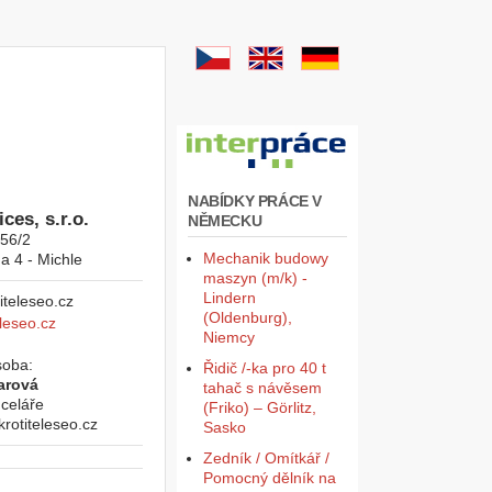
NABÍDKY PRÁCE V
ces, s.r.o.
NĚMECKU
956/2
Mechanik budowy
a 4 - Michle
maszyn (m/k) -
Lindern
(Oldenburg),
leseo.cz
Niemcy
soba:
Řidič /-ka pro 40 t
arová
tahač s návěsem
celáře
(Friko) – Görlitz,
otiteleseo.cz
Sasko
Zedník / Omítkář /
Pomocný dělník na