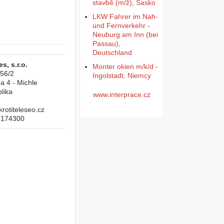
stavbě (m/ž), Sasko
LKW Fahrer im Nah-
und Fernverkehr -
Neuburg am Inn (bei
Passau),
Deutschland
s, s.r.o.
Monter okien m/k/d -
956/2
Ingolstadt, Niemcy
a 4 - Michle
lika
www.interprace.cz
otiteleseo.cz
4174300