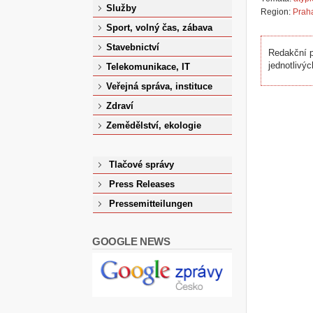
Služby
Region:
Prah
Sport, volný čas, zábava
Stavebnictví
Redakční p
jednotlivýc
Telekomunikace, IT
Veřejná správa, instituce
Zdraví
Zemědělství, ekologie
Tlačové správy
Press Releases
Pressemitteilungen
GOOGLE NEWS