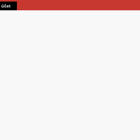
Přejít k hlavnímu obsahu
t účet