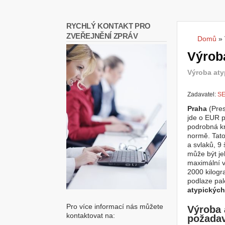
RYCHLÝ KONTAKT PRO
ZVEŘEJNĚNÍ ZPRÁV
Domů
»
Jste
Výrob
Výroba aty
Zadavatel:
SE
Praha
(Pres
jde o EUR p
podrobná kr
normě. Tato
a svlaků, 9
může být jeh
maximální v
2000 kilogr
podlaze pal
atypických
Pro více informací nás můžete
Výroba 
kontaktovat na:
požadav