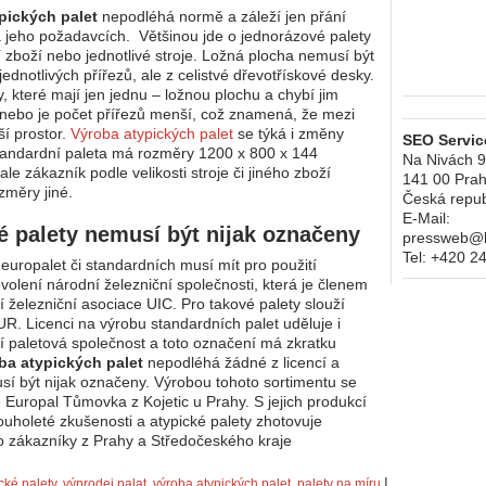
pických palet
nepodléhá normě a záleží jen přání
 jeho požadavcích. Většinou jde o jednorázové palety
í zboží nebo jednotlivé stroje. Ložná plocha nemusí být
jednotlivých přířezů, ale z celistvé dřevotřískové desky.
y, které mají jen jednu – ložnou plochu a chybí jim
nebo je počet přířezů menší, což znamená, že mezi
ší prostor.
Výroba atypických palet
se týká i změny
SEO Service
andardní paleta má rozměry 1200 x 800 x 144
Na Nivách 
ale zákazník podle velikosti stroje či jiného zboží
141 00
Prah
změry jiné.
Česká repub
E-Mail:
é palety nemusí být nijak označeny
pressweb@kr
Tel:
+420 2
 europalet či standardních musí mít pro použití
volení národní železniční společnosti, která je členem
 železniční asociace UIC. Pro takové palety slouží
R. Licenci na výrobu standardních palet uděluje i
 paletová společnost a toto označení má zkratku
ba atypických palet
nepodléhá žádné z licencí a
sí být nijak označeny. Výrobou tohoto sortimentu se
 Europal Tůmovka z Kojetic u Prahy. S jejich produkcí
ouholeté zkušenosti a atypické palety zhotovuje
 zákazníky z Prahy a Středočeského kraje
|
cké palety
,
výprodej palat
,
výroba atypických palet
,
palety na míru