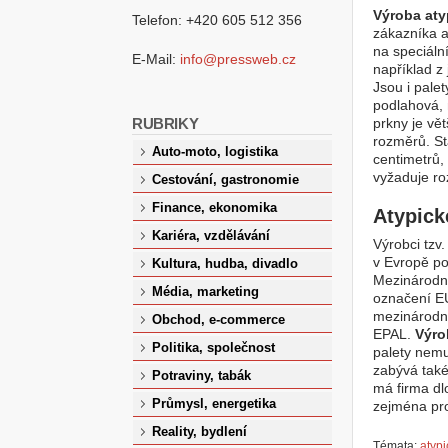
Výroba aty
Telefon: +420 605 512 356
zákazníka a
na speciáln
E-Mail:
info@pressweb.cz
například z 
Jsou i palet
podlahová, 
RUBRIKY
prkny je vět
rozměrů. St
Auto-moto, logistika
centimetrů, 
vyžaduje ro
Cestování, gastronomie
Finance, ekonomika
Atypick
Kariéra, vzdělávání
Výrobci tzv.
v Evropě po
Kultura, hudba, divadlo
Mezinárodní
Média, marketing
označení EU
mezinárodní
Obchod, e-commerce
EPAL.
Výro
Politika, společnost
palety nemu
zabývá také
Potraviny, tabák
má firma dl
Průmysl, energetika
zejména pro
Reality, bydlení
Témata:
atypi