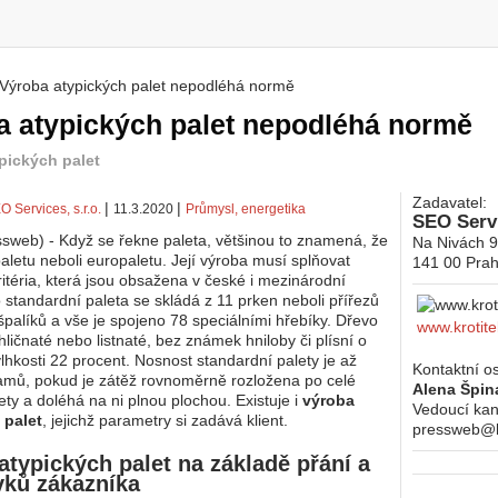
Výroba atypických palet nepodléhá normě
 zde
a atypických palet nepodléhá normě
pických palet
Zadavatel:
|
|
O Services, s.r.o.
11.3.2020
Průmysl, energetika
SEO Servi
sweb) - Když se řekne paleta, většinou to znamená, že
Na Nivách 
aletu neboli europaletu. Její výroba musí splňovat
141 00
Prah
itéria, která jsou obsažena v české i mezinárodní
 standardní paleta se skládá z 11 prken neboli přířezů
 špalíků a vše je spojeno 78 speciálními hřebíky. Dřevo
www.krotite
ličnaté nebo listnaté, bez známek hniloby či plísní o
lhkosti 22 procent. Nosnost standardní palety je až
Kontaktní o
amů, pokud je zátěž rovnoměrně rozložena po celé
Alena Špin
ety a doléhá na ni plnou plochou. Existuje i
výroba
Vedoucí kan
 palet
, jejichž parametry si zadává klient.
pressweb@kr
atypických palet na základě přání a
ků zákazníka