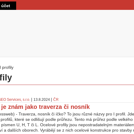
Přejít k hlavnímu obsahu
t účet
I profily
 zde
fily
|
|
SEO Services, s.r.o.
13.8.2024
ČR
l je znám jako traverza či nosník
ssweb) - Traverza, nosník či íčko? To jsou různé názvy pro I profil. Jde
profilů, které se odlišují podle průřezu. Tento má průřez podle velkého
 písmen U, H, T či L. Ocelové profily jsou nepostradatelným materiálem
tví a dalších oborech. Vyrábějí se z nich ocelové konstrukce pro stavby n