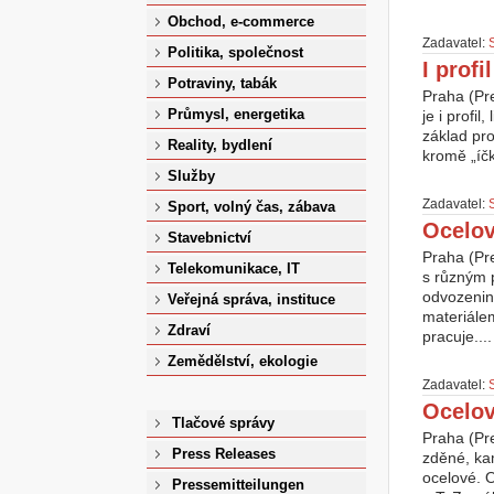
Obchod, e-commerce
Zadavatel:
Politika, společnost
I profi
Potraviny, tabák
Praha (Pr
Průmysl, energetika
je i profi
základ pro
Reality, bydlení
kromě „íčk
Služby
Zadavatel:
Sport, volný čas, zábava
Ocelov
Stavebnictví
Praha (Pre
Telekomunikace, IT
s různým p
odvozenin,
Veřejná správa, instituce
materiálem
Zdraví
pracuje....
Zemědělství, ekologie
Zadavatel:
Ocelov
Tlačové správy
Praha (Pr
Press Releases
zděné, ka
ocelové. O
Pressemitteilungen