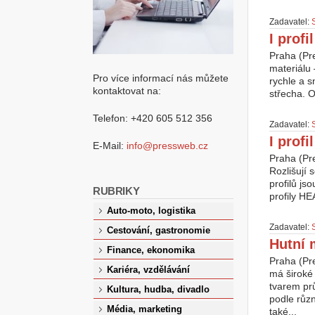
Zadavatel:
I profi
Praha (Pr
materiálu 
Pro více informací nás můžete
rychle a s
kontaktovat na:
střecha. O
Telefon: +420 605 512 356
Zadavatel:
I prof
E-Mail:
info@pressweb.cz
Praha (Pr
Rozlišují 
profilů js
RUBRIKY
profily HE
Auto-moto, logistika
Zadavatel:
Cestování, gastronomie
Hutní m
Finance, ekonomika
Praha (Pre
Kariéra, vzdělávání
má široké 
tvarem prů
Kultura, hudba, divadlo
podle růz
Média, marketing
také...