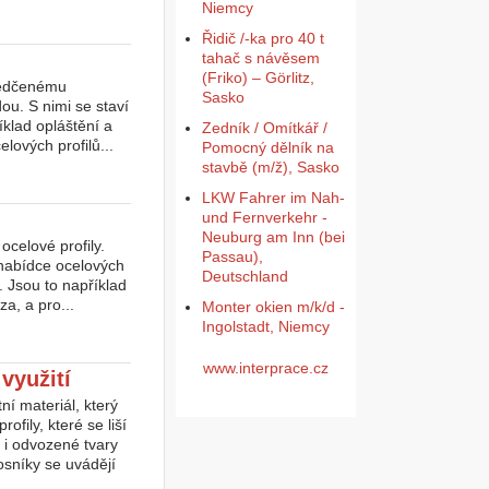
Niemcy
Řidič /-ka pro 40 t
tahač s návěsem
(Friko) – Görlitz,
svědčenému
Sasko
ou. S nimi se staví
íklad opláštění a
Zedník / Omítkář /
lových profilů...
Pomocný dělník na
stavbě (m/ž), Sasko
LKW Fahrer im Nah-
und Fernverkehr -
Neuburg am Inn (bei
celové profily.
Passau),
 nabídce ocelových
Deutschland
n. Jsou to například
za, a pro...
Monter okien m/k/d -
Ingolstadt, Niemcy
www.interprace.cz
 využití
ní materiál, který
fily, které se liší
u i odvozené tvary
sníky se uvádějí