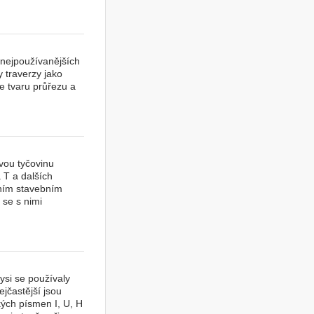
 nejpoužívanějších
y traverzy jako
le tvaru průřezu a
vou tyčovinu
 T a dalších
álním stavebním
 se s nimi
ysi se používaly
jčastější jsou
kých písmen I, U, H