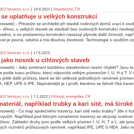
|
|
SEO Services, s.r.o.
19.9.2023
Stavebnictví
,
ČR
l se uplatňuje u velkých konstrukcí
essweb) - Přestože se architekti při stavbě rodinných domů vrací k o
– dřevu, u velkých staveb se stavbaři bez ocelových konstrukcí neobejd
nadno, a na postavenou konstrukci navazují plynule další činnosti, např
cel je pevná, odolná a má dlouhou životnost. Technologie s využitím oce
|
SEO Services, s.r.o.
17.6.2023
il jako nosník u cihlových staveb
essweb) - Jaký sortiment každému stavebníkovi nesmí chybět? Jsou to o
se podle tvaru průřezu, který odpovídá velkým písmenům I, U, H a T. V
ou ještě další průřezy, které se liší velikostí jednotlivých ramének písme
A, HEP, UPE či IPE. Nejznámější je I profil, kterému se lidově říká traver
|
|
SEO Services, s.r.o.
7.1.2022
Průmysl, energetika
,
ČR
ateriál, například trubky a kari sítě, má široké
ssweb) - Co mají společného traverzy, kari sítě nebo trubky? Jde o hut
využití. Například pod lidovým označením traverzy se skrývají ocelové pro
řezu. Základní druhy jsou podle velkých písmen I, U, H, T a L, ale jso
ných rozměrů průřezových ramínek, například IPE, UPE či HEA. Jako no