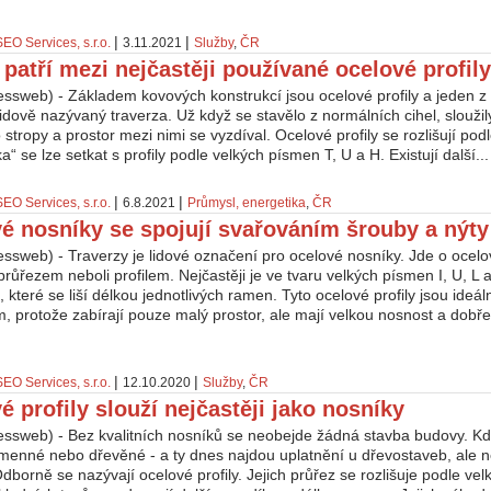
|
|
SEO Services, s.r.o.
3.11.2021
Služby
,
ČR
l patří mezi nejčastěji používané ocelové profily
essweb) - Základem kovových konstrukcí jsou ocelové profily a jeden z
l, lidově nazývaný traverza. Už když se stavělo z normálních cihel, sloužil
 stropy a prostor mezi nimi se vyzdíval. Ocelové profily se rozlišují pod
a“ se lze setkat s profily podle velkých písmen T, U a H. Existují další...
|
|
SEO Services, s.r.o.
6.8.2021
Průmysl, energetika
,
ČR
é nosníky se spojují svařováním šrouby a nýty
ssweb) - Traverzy je lidové označení pro ocelové nosníky. Jde o ocelo
růřezem neboli profilem. Nejčastěji je ve tvaru velkých písmen I, U, L a
 které se liší délkou jednotlivých ramen. Tyto ocelové profily jsou ide
, protože zabírají pouze malý prostor, ale mají velkou nosnost a dobře
|
|
SEO Services, s.r.o.
12.10.2020
Služby
,
ČR
é profily slouží nejčastěji jako nosníky
essweb) - Bez kvalitních nosníků se neobejde žádná stavba budovy. Kd
menné nebo dřevěné - a ty dnes najdou uplatnění u dřevostaveb, ale ne
dborně se nazývají ocelové profily. Jejich průřez se rozlišuje podle vel