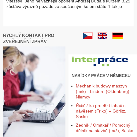
vítězství. Jeho nejvážnější oponent Andrzej Duda s kurzem 3,25
zůstává výrazně pozadu za současným šéfem státu."I tak je...
RYCHLÝ KONTAKT PRO
ZVEŘEJNĚNÍ ZPRÁV
NABÍDKY PRÁCE V NĚMECKU
Mechanik budowy maszyn
(m/k) - Lindern (Oldenburg),
Niemcy
Řidič /-ka pro 40 t tahač s
návěsem (Friko) – Görlitz,
Sasko
Zedník / Omítkář / Pomocný
dělník na stavbě (m/ž), Sasko