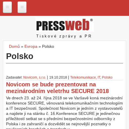
Přejít k hlavnímu obsahu
P
r
e
s
Pressweb
Tiskové zprávy a PR
s
w
Domů
»
Evropa
»
Polsko
e
Jste zde
Polsko
b
.
c
z
|
|
Zadavatel:
Novicom, s.r.o.
19.10.2018
Telekomunikace, IT
,
Polsko
N
Novicom se bude prezentovat na
a
mezinárodním veletrhu SECURE 2018
š
e
Ve dnech 23. až 24. října 2018 se ve Varšavě koná mezinárodní
s
konference SECURE, věnovaná telekomunikačním technologiím
l
a IT bezpečnosti. Společnost Novicom je jedním z vystavovatelů
u
a najdete ji na stánku č. 16.Konference SECURE je jedinečnou
ž
příležitostí setkat se s předními bezpečnostními odborníky z
b
Polska i ze zahraničí a dozvědět se nejnovější poznatky o
y