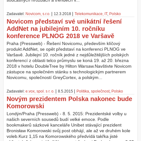
současných hrozbách a trendech v...
Z
|
|
Zadavatel:
Novicom, s.r.o.
12.3.2018
Telekomunikace, IT
,
Polsko
a
Novicom představí své unikátní řešení
l
o
AddNet na jubilejním 10. ročníku
ž
konference PLNOG 2018 ve Varšavě
i
t
Praha (Pressweb) - Řešení Novicomu, především klíčový
ú
produkt AddNet, se opět představí na konferenci PLNOG ve
č
Varšavě. Jubilejní 10. ročník jedné z nejdůležitějších polských
e
konferencí z oblasti telco průmyslu se koná 19. až 20. března
t
2018 v hotelu DoubleTree by Hilton Warsaw.Navštivte Novicom
zástupce na společném stánku s technologickým partnerem
Novicomu, společností GreyCortex, a polským...
|
|
Zadavatel:
e.vox, spol. s r. o.
8.5.2015
Politika, společnost
,
Polsko
Novým prezidentem Polska nakonec bude
Komorowski
Londýn/Praha (Pressweb) - 8. 5. 2015: Prezidentské volby u
našich severních sousedů budí velké emoce. Podle
bookmakerů sázkové kanceláře Unibet stávající prezident
Bronisław Komorowski svůj post obhájí, ale až ve druhém kole
voleb.Kurz 1,15 na Komorowského předvídá takřka jisté