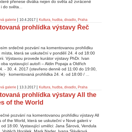
které přenese diváka nejen do světa až zvrácené
 i do světa...
|
|
vá galerie
10.4.2017
Kultura, hudba, divadlo
,
Praha
ovaná prohlídka výstavy Řeč
rosím srdečné pozvání na komentovanou prohlídku
 místa, která se uskuteční v pondělí 24. 4 od 18:00
rii. Výstavou provede kurátor výstavy PhDr. Ivan
ba vystavující autoři – Aldin Popaja a Oldřich
 4. - 30. 4. 2017 (otevřeno denně od 11:00 do 19:00,
e)· komentovaná prohlídka 24. 4. od 18:00 / ...
|
|
vá galerie
13.3.2017
Kultura, hudba, divadlo
,
Praha
ovaná prohlídka výstavy All the
s of the World
dečné pozvání na komentovanou prohlídku výstavy All
 of the World, která se uskuteční v Nové galerii v
. od 18:00. Vystavující umělci: Jana Šárová, Vendula
 Vojtěch Horálek, Mark Nader, Ivana Sláviková.