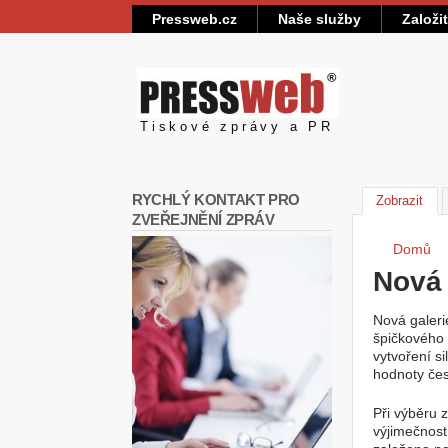
Pressweb.cz
Naše služby
Založi
Pressweb
Tiskové zprávy a PR
RYCHLÝ KONTAKT PRO
Zobrazit
(akt
ZVEŘEJNĚNÍ ZPRÁV
Domů
Jste
Nová 
Nová galeri
špičkového 
vytvoření s
hodnoty če
Při výběru 
výjimečnost