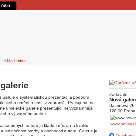
Přejít k hlavnímu obsahu
t účet
ivní záložka)
In Moderation
 zde
galerie
Zadavatel:
e usiluje o systematickou prezentaci a podporu
Nová galer
českého umění u nás i v zahraničí. Pracujeme na
Balbínova 26
ilné umělecké galerie prezentující nejvýznamnější
120 00
Praha
ského výtvarného umění.
www.novagale
zastoupených autorů je kladen důraz na kvalitu,
 a jedinečnost tvorby a osobnosti autora. Galerie je
Facebook