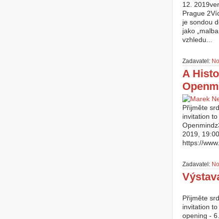
12. 2019ver
Prague 2Víc
je sondou d
jako „malba
vzhledu...
Zadavatel:
No
A Histo
Openm
Přijměte sr
invitation t
Openmindz36
2019, 19:00
https://www
Zadavatel:
No
Výstava
Přijměte sr
invitation t
opening - 6