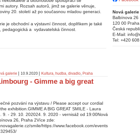
 několikaleté a dlouhodobé spolupráci se
i autory. Rozsah autorů, jimž se galerie věnuje,
oviny 20. století až po současnou mladou generaci.
Nová galerie
Balbínova 26
120 00
Praha
erie je obchodní a výstavní činnost, doplňkem je také
Česká republ
 pedagogická a vydavatelská činnost.
E-Mail:
info@
Tel:
+420 608
|
|
vá galerie
10.9.2020
Kultura, hudba, divadlo
,
Praha
Limbourg - Gimme a big great
dečné pozvání na výstavu / Please accept our cordial
to the exhibition.GIMME A BIG GREAT SMILE - Laura
 9. - 29. 10. 202024. 9. 2020 - vernisáž od 19:00Nová
lbínova 26, Praha 2Více zde:
.novagalerie.cz/smile/https://www.facebook.com/events
9329453/