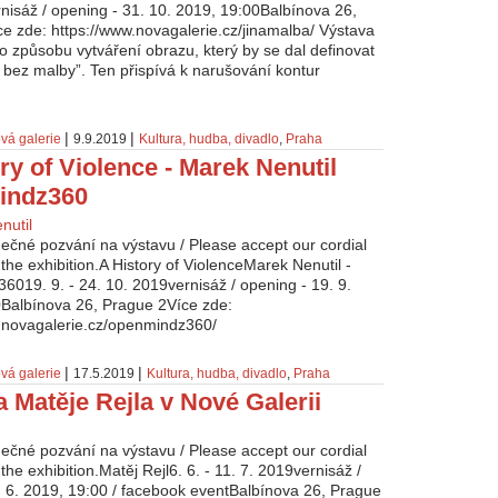
nisáž / opening - 31. 10. 2019, 19:00Balbínova 26,
e zde: https://www.novagalerie.cz/jinamalba/ Výstava
o způsobu vytváření obrazu, který by se dal definovat
 bez malby”. Ten přispívá k narušování kontur
|
|
vá galerie
9.9.2019
Kultura, hudba, divadlo
,
Praha
ry of Violence - Marek Nenutil
indz360
dečné pozvání na výstavu / Please accept our cordial
o the exhibition.A History of ViolenceMarek Nenutil -
019. 9. - 24. 10. 2019vernisáž / opening - 19. 9.
Balbínova 26, Prague 2Více zde:
.novagalerie.cz/openmindz360/
|
|
vá galerie
17.5.2019
Kultura, hudba, divadlo
,
Praha
 Matěje Rejla v Nové Galerii
dečné pozvání na výstavu / Please accept our cordial
o the exhibition.Matěj Rejl6. 6. - 11. 7. 2019vernisáž /
. 6. 2019, 19:00 / facebook eventBalbínova 26, Prague