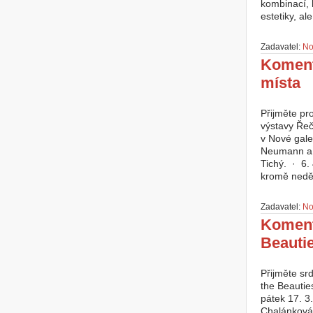
kombinací, 
estetiky, ale
Zadavatel:
No
Koment
místa
Přijměte p
výstavy Řeč
v Nové gale
Neumann a o
Tichý. · 6.
kromě neděl
Zadavatel:
No
Koment
Beautie
Přijměte sr
the Beauties
pátek 17. 3
Chalánková,