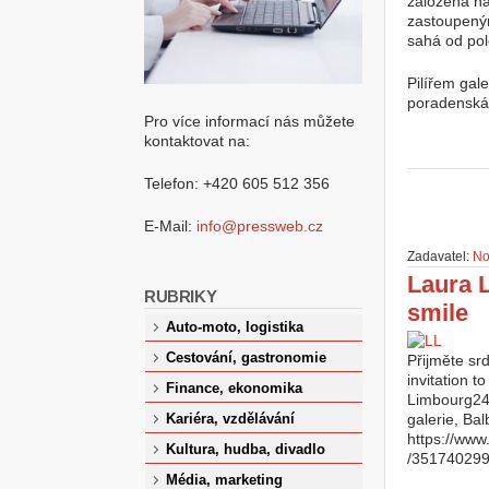
založena na
zastoupeným
sahá od pol
Pilířem gal
poradenská,
Pro více informací nás můžete
kontaktovat na:
Telefon: +420 605 512 356
E-Mail:
info@pressweb.cz
Zadavatel:
No
Laura 
RUBRIKY
smile
Auto-moto, logistika
Cestování, gastronomie
Přijměte sr
invitation 
Finance, ekonomika
Limbourg24.
galerie, Ba
Kariéra, vzdělávání
https://www
Kultura, hudba, divadlo
/35174029
Média, marketing