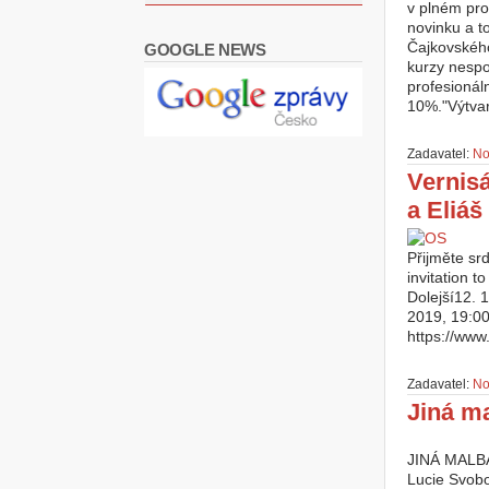
v plném pro
novinku a t
Čajkovského
GOOGLE NEWS
kurzy nespo
profesionál
10%."Výtvarn
Zadavatel:
No
Vernis
a Eliáš
Přijměte sr
invitation 
Dolejší12. 
2019, 19:00
https://www
Zadavatel:
No
Jiná m
JINÁ MALBAJ
Lucie Svobo