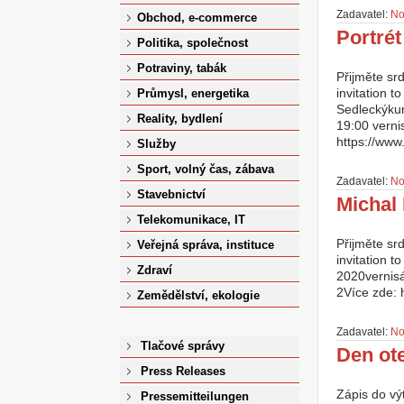
Zadavatel:
No
Obchod, e-commerce
Portrét
Politika, společnost
Potraviny, tabák
Přijměte sr
invitation t
Průmysl, energetika
Sedleckýkur
Reality, bydlení
19:00 verni
https://www
Služby
Sport, volný čas, zábava
Zadavatel:
No
Stavebnictví
Michal 
Telekomunikace, IT
Přijměte sr
Veřejná správa, instituce
invitation t
Zdraví
2020vernisá
2Více zde: 
Zemědělství, ekologie
Zadavatel:
No
Tlačové správy
Den ot
Press Releases
Zápis do vý
Pressemitteilungen