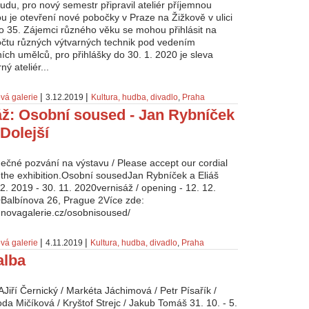
udu, pro nový semestr připravil ateliér příjemnou
ou je otevření nové pobočky v Praze na Žižkově v ulici
 35. Zájemci různého věku se mohou přihlásit na
čtu různých výtvarných technik pod vedením
ních umělců, pro přihlášky do 30. 1. 2020 je sleva
ý ateliér...
|
|
vá galerie
3.12.2019
Kultura, hudba, divadlo
,
Praha
áž: Osobní soused - Jan Rybníček
 Dolejší
dečné pozvání na výstavu / Please accept our cordial
to the exhibition.Osobní sousedJan Rybníček a Eliáš
12. 2019 - 30. 11. 2020vernisáž / opening - 12. 12.
Balbínova 26, Prague 2Více zde:
.novagalerie.cz/osobnisoused/
|
|
vá galerie
4.11.2019
Kultura, hudba, divadlo
,
Praha
alba
iří Černický / Markéta Jáchimová / Petr Písařík /
da Mičíková / Kryštof Strejc / Jakub Tomáš 31. 10. - 5.