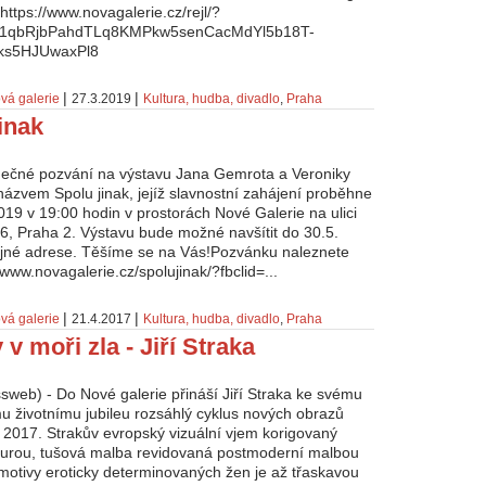
https://www.novagalerie.cz/rejl/?
AR1qbRjbPahdTLq8KMPkw5senCacMdYl5b18T-
ks5HJUwaxPl8
|
|
vá galerie
27.3.2019
Kultura, hudba, divadlo
,
Praha
inak
dečné pozvání na výstavu Jana Gemrota a Veroniky
ázvem Spolu jinak, jejíž slavnostní zahájení proběhne
019 v 19:00 hodin v prostorách Nové Galerie na ulici
6, Praha 2. Výstavu bude možné navšítit do 30.5.
ejné adrese. Těšíme se na Vás!Pozvánku naleznete
/www.novagalerie.cz/spolujinak/?fbclid=...
|
|
vá galerie
21.4.2017
Kultura, hudba, divadlo
,
Praha
 v moři zla - Jiří Straka
sweb) - Do Nové galerie přináší Jiří Straka ke svému
životnímu jubileu rozsáhlý cyklus nových obrazů
a 2017. Strakův evropský vizuální vjem korigovaný
turou, tušová malba revidovaná postmoderní malbou
motivy eroticky determinovaných žen je až třaskavou