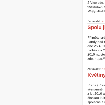
2 Více zde: 
fbclid=Iw
M5yy5Je-D
Zadavatel:
No
Spolu j
Přijměte sr
Landy pod n
dne 25.4. 2
Balbínova 2
2019 na st
zde: https:/
Zadavatel:
No
Květiny
Praha (Pres
významnému 
z let 2016 
čínskou kul
společně s 