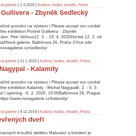
|
|
vá galerie
2.3.2020
Kultura, hudba, divadlo
,
Praha
 Gullivera - Zbyněk Sedlecký
dečné pozvání na výstavu / Please accept our cordial
o the exhibition.Portrét Gullivera - Zbyněk
átor: Petr Vaňous12. 3. - 23. 4. 2020čtvrtek 12. 3. od
sážNová galerie, Balbínova 26, Praha 2Více zde:
.novagalerie.cz/sedlecky/
|
|
vá galerie
21.1.2020
Kultura, hudba, divadlo
,
Praha
Nagypal - Kalamity
dečné pozvání na výstavu / Please accept our cordial
o the exhibition.Kalamity - Michal Nagypal6. 2. - 5. 3.
ž / opening - 6. 2. 2020, 19:00Balbínova 26, Prague
https://www.novagalerie.cz/kalamity/
|
|
vá galerie
9.12.2019
Kultura, hudba, divadlo
,
Praha
evřených dveří
tvarných kroužků ateliéru Malování a kreslení je