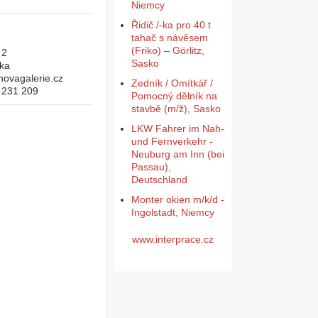
Niemcy
Řidič /-ka pro 40 t
tahač s návěsem
(Friko) – Görlitz,
 2
Sasko
ika
novagalerie.cz
Zedník / Omítkář /
 231 209
Pomocný dělník na
stavbě (m/ž), Sasko
LKW Fahrer im Nah-
und Fernverkehr -
Neuburg am Inn (bei
Passau),
Deutschland
Monter okien m/k/d -
Ingolstadt, Niemcy
www.interprace.cz