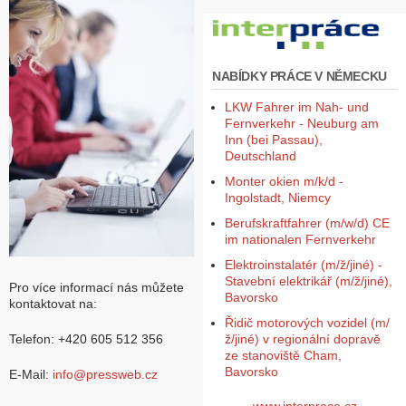
Z
a
l
NABÍDKY PRÁCE V NĚMECKU
o
ž
LKW Fahrer im Nah- und
i
Fernverkehr - Neuburg am
t
Inn (bei Passau),
ú
Deutschland
č
e
Monter okien m/k/d -
t
Ingolstadt, Niemcy
Berufskraftfahrer (m/w/d) CE
im nationalen Fernverkehr
Elektroinstalatér (m/ž/jiné) -
Stavební elektrikář (m/ž/jiné),
Pro více informací nás můžete
Bavorsko
kontaktovat na:
Řidič motorových vozidel (m/
ž/jiné) v regionální dopravě
Telefon: +420 605 512 356
ze stanoviště Cham,
Bavorsko
E-Mail:
info@pressweb.cz
www.interprace.cz