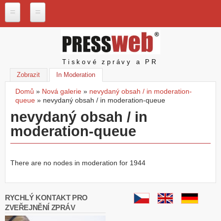
Přejít k hlavnímu obsahu
P
r
e
s
Pressweb
Tiskové zprávy a PR
s
w
Zobrazit
In Moderation
(aktivní záložka)
e
Domů
»
Nová galerie
»
nevydaný obsah / in moderation-
b
Jste zde
queue
»
nevydaný obsah / in moderation-queue
.
c
nevydaný obsah / in
z
moderation-queue
N
a
š
There are no nodes in moderation for 1944
e
s
l
u
RYCHLÝ KONTAKT PRO
ž
ZVEŘEJNĚNÍ ZPRÁV
b
y