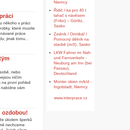
Niemcy
Řidič /-ka pro 40 t
práci
tahač s návěsem
(Friko) – Görlitz,
 u někoho v práci.
Sasko
robky, které musíte
konávané práce.
Zedník / Omítkář /
u, jinak tomu...
Pomocný dělník na
stavbě (m/ž), Sasko
LKW Fahrer im Nah-
ytým
und Fernverkehr -
Neuburg am Inn (bei
Passau),
 sobě, nebo
Deutschland
nejsou ničím
Monter okien m/k/d -
s na první pohled
Ingolstadt, Niemcy
a nabídne vám
www.interprace.cz
n ozdobou!
, že úkolem šperků
hodně nechceme