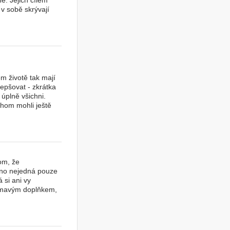
é. Jejich cílem
v sobě skrývají
m životě tak mají
epšovat - zkrátka
 úplně všichni.
ychom mohli ještě
om, že
ávno nejedná pouze
 si ani vy
ajímavým doplňkem,