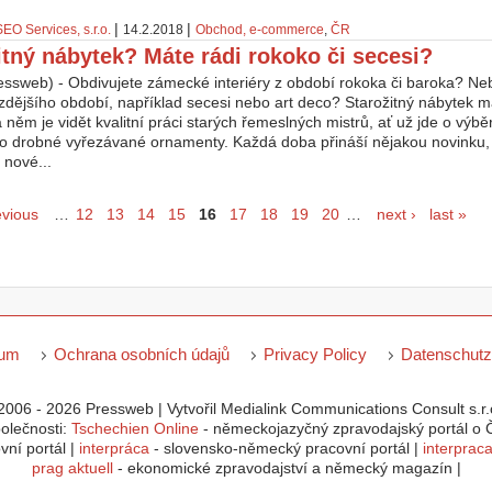
|
|
SEO Services, s.r.o.
14.2.2018
Obchod, e-commerce
,
ČR
itný nábytek? Máte rádi rokoko či secesi?
essweb) - Obdivujete zámecké interiéry z období rokoka či baroka? Ne
zdějšího období, například secesi nebo art deco? Starožitný nábytek m
 něm je vidět kvalitní práci starých řemeslných mistrů, ať už jde o výbě
o drobné vyřezávané ornamenty. Každá doba přináší nějakou novinku, 
 nové...
evious
…
12
13
14
15
16
17
18
19
20
…
next ›
last »
sum
Ochrana osobních údajů
Privacy Policy
Datenschutz
2006 - 2026 Pressweb | Vytvořil Medialink Communications Consult s.r.o
polečnosti:
Tschechien Online
- německojazyčný zpravodajský portál o Č
ní portál |
interpráca
- slovensko-německý pracovní portál |
interprac
prag aktuell
- ekonomické zpravodajství a německý magazín |