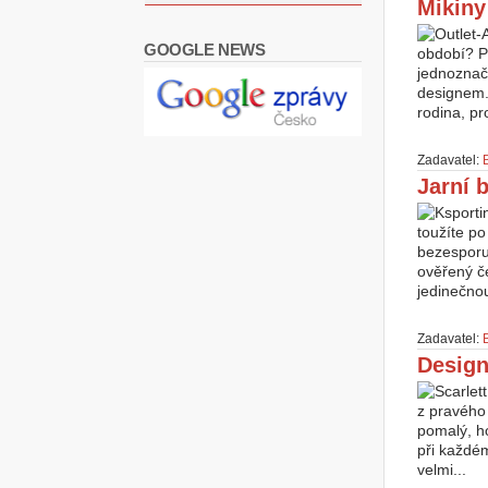
Mikiny
GOOGLE NEWS
období? P
jednoznač
designem.
rodina, pr
Zadavatel:
Jarní 
toužíte p
bezesporu 
ověřený če
jedinečnou
Zadavatel:
Design
z pravého
pomalý, ho
při každém
velmi...