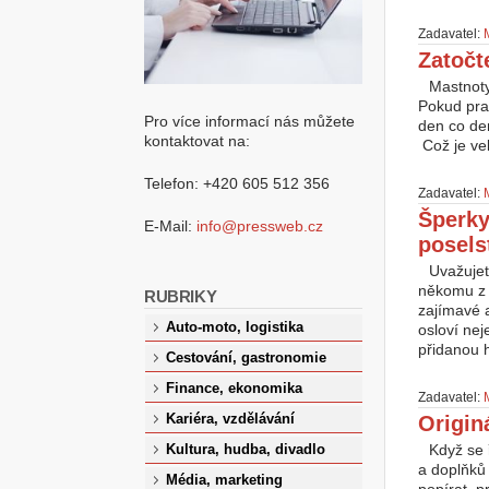
Zadavatel:
Zatočt
Mastnoty
Pokud prac
Pro více informací nás můžete
den co den
kontaktovat na:
Což je vel
Telefon: +420 605 512 356
Zadavatel:
Šperky
E-Mail:
info@pressweb.cz
posels
Uvažujet
někomu z 
RUBRIKY
zajímavé 
Auto-moto, logistika
osloví ne
přidanou h
Cestování, gastronomie
Finance, ekonomika
Zadavatel:
Kariéra, vzdělávání
Origin
Když se 
Kultura, hudba, divadlo
a doplňků 
Média, marketing