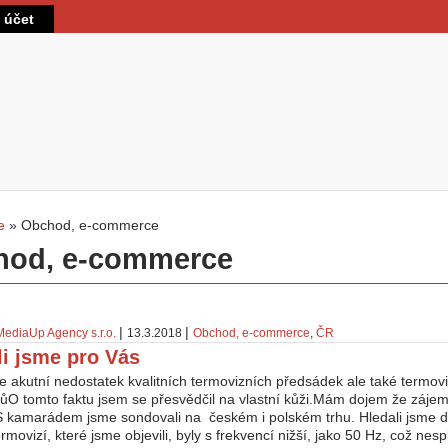
Direkt zum Inhalt
t účet
e
»
Obchod, e-commerce
sind hier
hod, e-commerce
|
|
MediaUp Agency s.r.o.
13.3.2018
Obchod, e-commerce
,
ČR
li jsme pro Vás
je akutní nedostatek kvalitních termovizních předsádek ale také termov
ůO tomto faktu jsem se přesvědčil na vlastní kůži.Mám dojem že zájem
S kamarádem jsme sondovali na českém i polském trhu. Hledali jsme 
rmovizí, které jsme objevili, byly s frekvencí nižší, jako 50 Hz, což nesp