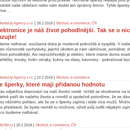
rotože bychom šli vědomě proti pravdě. Nicméně šperky Nialaya jsou jin
ozdobit naše oblečení nebo nám dodat ten správný šmrnc. Tyhle šperky 
ce....
|
|
MediaUp Agency s.r.o.
26.2.2018
Obchod, e-commerce
,
ČR
lektronice je náš život pohodlnější. Tak se o nic
zujte!
deme nalhávat: současná doba je moderně pokročilá a vyspělá. V naše
to různorodé vychytávky, jejichž úkolem je nám ulehčovat, pomáhat, zl
život pohodlnější. Asi nejrozšířenější je elektro, které máme doma snad
ehličky, trouby, holicí strojky, kulmy na vlasy, kávovary - pokračovat b
|
|
MediaUp Agency s.r.o.
22.2.2018
Obchod, e-commerce
e šperky, které mají přidanou hodnotu
ás odjakživa doprovází na naší životní cestě. Určitě se shodneme na t
telně patří do našeho života a rovněž si společně potvrdíme, že se d
u něžného pohlaví, ale že se o šperky zajímá i stále více mužů. Možná
 představit, že byste neměli tu možnost, oživit svůj outfit nějakým z
 co budeme nalhávat...
|
|
BEOM.cz
20.2.2018
Obchod, e-commerce
,
ČR