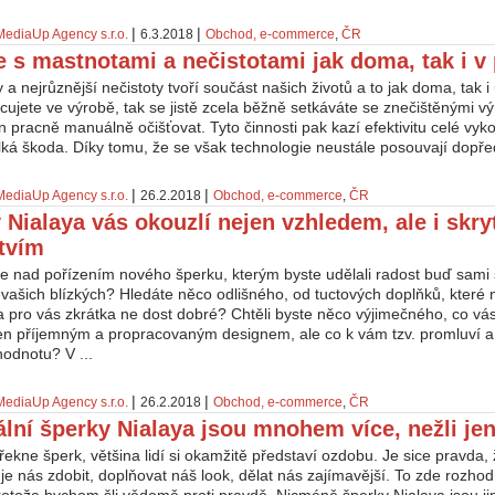
|
|
MediaUp Agency s.r.o.
6.3.2018
Obchod, e-commerce
,
ČR
e s mastnotami a nečistotami jak doma, tak i v 
 a nejrůznější nečistoty tvoří součást našich životů a to jak doma, tak i
ujete ve výrobě, tak se jistě zcela běžně setkáváte se znečištěnými vý
 pracně manuálně očišťovat. Tyto činnosti pak kazí efektivitu celé vy
ká škoda. Díky tomu, že se však technologie neustále posouvají dopřed
|
|
MediaUp Agency s.r.o.
26.2.2018
Obchod, e-commerce
,
ČR
 Nialaya vás okouzlí nejen vzhledem, ale i skr
tvím
e nad pořízením nového šperku, kterým byste udělali radost buď sami
vašich blízkých? Hledáte něco odlišného, od tuctových doplňků, které 
a pro vás zkrátka ne dost dobré? Chtěli byste něco výjimečného, co vá
jen příjemným a propracovaným designem, ale co k vám tzv. promluví 
odnotu? V ...
|
|
MediaUp Agency s.r.o.
26.2.2018
Obchod, e-commerce
,
ČR
ální šperky Nialaya jsou mnohem více, nežli je
řekne šperk, většina lidí si okamžitě představí ozdobu. Je sice pravda
je nás zdobit, doplňovat náš look, dělat nás zajímavější. To zde roz