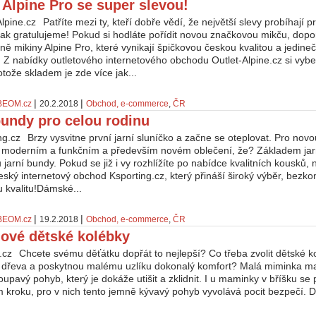
 Alpine Pro se super slevou!
Patříte mezi ty, kteří dobře vědí, že největší slevy probíhají 
ak gratulujeme! Pokud si hodláte pořídit novou značkovou mikču, dop
ně mikiny Alpine Pro, které vynikají špičkovou českou kvalitou a jedi
 Z nabídky outletového internetového obchodu Outlet-Alpine.cz si vybe
otože skladem je zde více jak...
|
|
BEOM.cz
20.2.2018
Obchod, e-commerce
,
ČR
bundy pro celou rodinu
Brzy vysvitne první jarní sluníčko a začne se oteplovat. Pro novou
o moderním a funkčním a především novém oblečení, že? Základem jarn
jarní bundy. Pokud se již i vy rozhlížíte po nabídce kvalitních kousků
ský internetový obchod Ksporting.cz, který přináší široký výběr, bezk
 kvalitu!Dámské...
|
|
BEOM.cz
19.2.2018
Obchod, e-commerce
,
ČR
ové dětské kolébky
Chcete svému děťátku dopřát to nejlepší? Co třeba zvolit dětské ko
 dřeva a poskytnou malému uzlíku dokonalý komfort? Malá miminka maj
upavý pohyb, který je dokáže utišit a zklidnit. I u maminky v bříšku s
 kroku, pro v nich tento jemně kývavý pohyb vyvolává pocit bezpečí. D