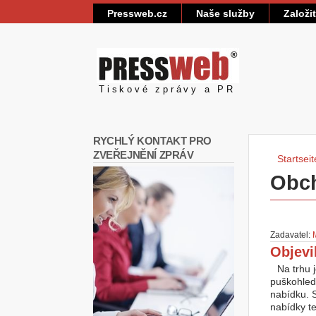
Pressweb.cz
Naše služby
Založi
Pressweb
Tiskové zprávy a PR
RYCHLÝ KONTAKT PRO
ZVEŘEJNĚNÍ ZPRÁV
Startseit
Sie 
Obc
Zadavatel:
Objevi
Na trhu 
puškohled
nabídku. 
nabídky te