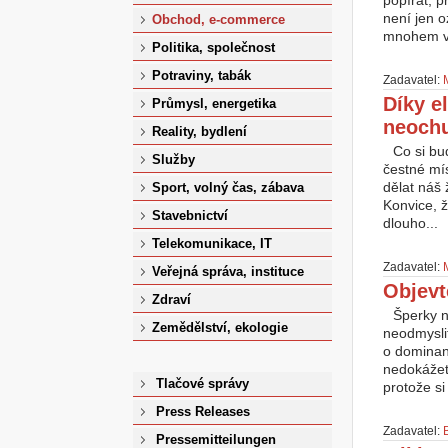
popírat, p
není jen 
Obchod, e-commerce
mnohem ví
Politika, společnost
Potraviny, tabák
Zadavatel:
Díky e
Průmysl, energetika
neochu
Reality, bydlení
Co si bu
Služby
čestné mís
dělat náš 
Sport, volný čas, zábava
Konvice, ž
Stavebnictví
dlouho...
Telekomunikace, IT
Zadavatel:
Veřejná správa, instituce
Objevt
Zdraví
Šperky n
Zemědělství, ekologie
neodmysli
o dominant
nedokážete
Tlačové správy
protože si
Press Releases
Zadavatel:
Pressemitteilungen