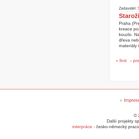
Zadavatel:
Starož
Praha (Pr
kreace po
kouzlo. Na
dřeva neb
materiály i
Seiten
« first
‹ pr
Impre
© 
Další projekty s
interpráce
- česko-německý pracov