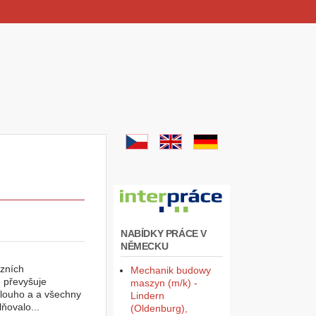
NABÍDKY PRÁCE V
NĚMECKU
izních
Mechanik budowy
 převyšuje
maszyn (m/k) -
dlouho a a všechny
Lindern
lňovalo...
(Oldenburg),