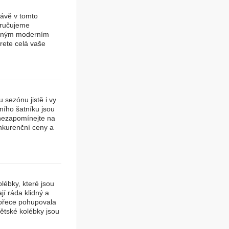
právě v tomto
oručujeme
nečným moderním
rete celá vaše
 sezónu jistě i vy
ího šatníku jsou
, nezapomínejte na
onkurenční ceny a
lébky, které jsou
í ráda klidný a
e přece pohupovala
ětské kolébky jsou