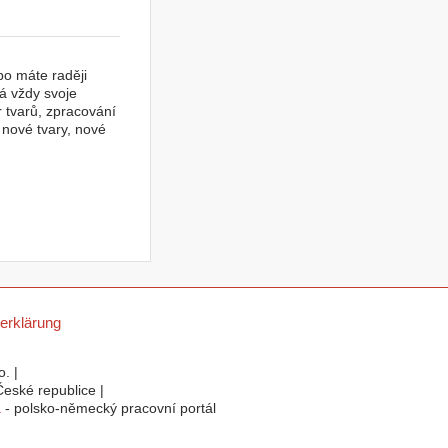
bo máte raději
á vždy svoje
r tvarů, zpracování
nové tvary, nové
erklärung
. |
eské republice |
a
- polsko-německý pracovní portál