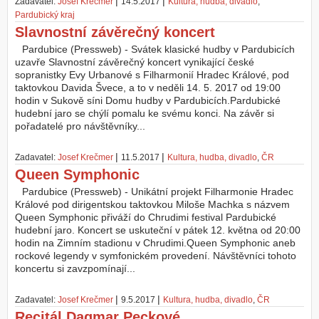
|
|
Zadavatel:
Josef Krečmer
14.5.2017
Kultura, hudba, divadlo
,
Pardubický kraj
Slavnostní závěrečný koncert
Pardubice (Pressweb) - Svátek klasické hudby v Pardubicích
uzavře Slavnostní závěrečný koncert vynikající české
sopranistky Evy Urbanové s Filharmonií Hradec Králové, pod
taktovkou Davida Švece, a to v neděli 14. 5. 2017 od 19:00
hodin v Sukově síni Domu hudby v Pardubicích.Pardubické
hudební jaro se chýlí pomalu ke svému konci. Na závěr si
pořadatelé pro návštěvníky...
|
|
Zadavatel:
Josef Krečmer
11.5.2017
Kultura, hudba, divadlo
,
ČR
Queen Symphonic
Pardubice (Pressweb) - Unikátní projekt Filharmonie Hradec
Králové pod dirigentskou taktovkou Miloše Machka s názvem
Queen Symphonic přiváží do Chrudimi festival Pardubické
hudební jaro. Koncert se uskuteční v pátek 12. května od 20:00
hodin na Zimním stadionu v Chrudimi.Queen Symphonic aneb
rockové legendy v symfonickém provedení. Návštěvníci tohoto
koncertu si zavzpomínají...
|
|
Zadavatel:
Josef Krečmer
9.5.2017
Kultura, hudba, divadlo
,
ČR
Recitál Dagmar Peckové