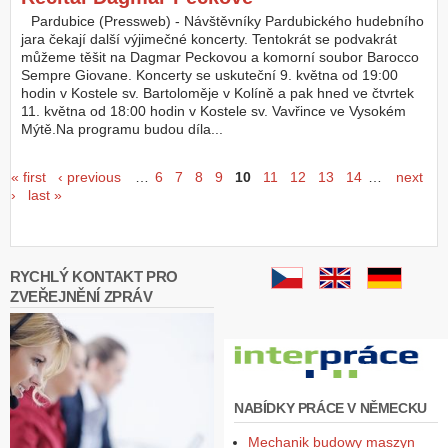
Pardubice (Pressweb) - Návštěvníky Pardubického hudebního
jara čekají další výjimečné koncerty. Tentokrát se podvakrát
můžeme těšit na Dagmar Peckovou a komorní soubor Barocco
Sempre Giovane. Koncerty se uskuteční 9. května od 19:00
hodin v Kostele sv. Bartoloměje v Kolíně a pak hned ve čtvrtek
11. května od 18:00 hodin v Kostele sv. Vavřince ve Vysokém
Mýtě.Na programu budou díla...
Seiten
« first
‹ previous
…
6
7
8
9
10
11
12
13
14
…
next
›
last »
RYCHLÝ KONTAKT PRO
ZVEŘEJNĚNÍ ZPRÁV
NABÍDKY PRÁCE V NĚMECKU
Mechanik budowy maszyn