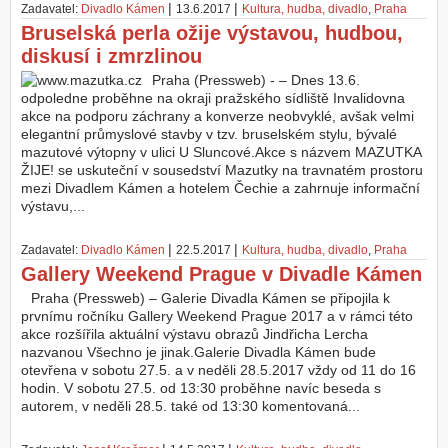
|
|
Zadavatel:
Divadlo Kámen
13.6.2017
Kultura, hudba, divadlo
,
Praha
Bruselská perla ožije výstavou, hudbou,
diskusí i zmrzlinou
Praha (Pressweb) - – Dnes 13.6.
odpoledne proběhne na okraji pražského sídliště Invalidovna
akce na podporu záchrany a konverze neobvyklé, avšak velmi
elegantní průmyslové stavby v tzv. bruselském stylu, bývalé
mazutové výtopny v ulici U Sluncové.Akce s názvem MAZUTKA
ŽIJE! se uskuteční v sousedství Mazutky na travnatém prostoru
mezi Divadlem Kámen a hotelem Čechie a zahrnuje informační
výstavu,...
|
|
Zadavatel:
Divadlo Kámen
22.5.2017
Kultura, hudba, divadlo
,
Praha
Gallery Weekend Prague v Divadle Kámen
Praha (Pressweb) – Galerie Divadla Kámen se připojila k
prvnímu ročníku Gallery Weekend Prague 2017 a v rámci této
akce rozšířila aktuální výstavu obrazů Jindřicha Lercha
nazvanou Všechno je jinak.Galerie Divadla Kámen bude
otevřena v sobotu 27.5. a v neděli 28.5.2017 vždy od 11 do 16
hodin. V sobotu 27.5. od 13:30 proběhne navíc beseda s
autorem, v neděli 28.5. také od 13:30 komentovaná...