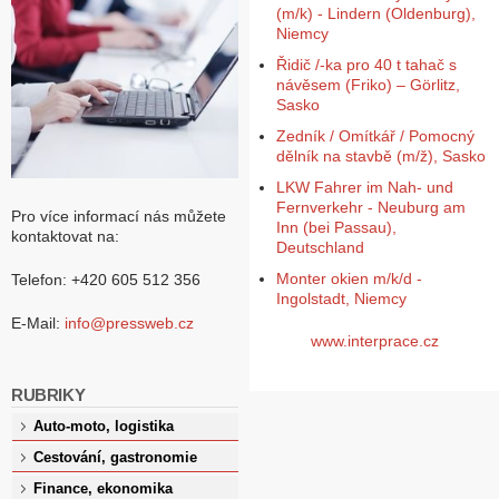
(m/k) - Lindern (Oldenburg),
Niemcy
Řidič /-ka pro 40 t tahač s
návěsem (Friko) – Görlitz,
Sasko
Zedník / Omítkář / Pomocný
dělník na stavbě (m/ž), Sasko
LKW Fahrer im Nah- und
Fernverkehr - Neuburg am
Pro více informací nás můžete
Inn (bei Passau),
kontaktovat na:
Deutschland
Monter okien m/k/d -
Telefon: +420 605 512 356
Ingolstadt, Niemcy
E-Mail:
info@pressweb.cz
www.interprace.cz
RUBRIKY
Auto-moto, logistika
Cestování, gastronomie
Finance, ekonomika