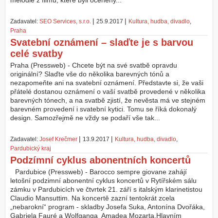
melodie z filmů, které byli oceněny...
Z
|
|
Zadavatel:
SEO Services, s.r.o.
25.9.2017
Kultura, hudba, divadlo
,
a
Praha
l
o
Svatební oznámení – slaďte je s barvou
ž
celé svatby
i
Praha (Pressweb) - Chcete být na své svatbě opravdu
t
originální? Slaďte vše do několika barevných tónů a
ú
nezapomeňte ani na svatební oznámení. Představte si, že vaši
č
přátelé dostanou oznámení o vaší svatbě provedené v několika
e
barevných tónech, a na svatbě zjistí, že nevěsta má ve stejném
t
barevném provedení i svatební kytici. Tomu se říká dokonalý
design. Samozřejmě ne vždy se podaří vše tak...
|
|
Zadavatel:
Josef Krečmer
13.9.2017
Kultura, hudba, divadlo
,
Pardubický kraj
Podzímní cyklus abonentních koncertů
Pardubice (Pressweb) - Barocco sempre giovane zahájí
letošní podzimní abonentní cyklus koncertů v Rytířském sálu
zámku v Pardubicích ve čtvrtek 21. září s italským klarinetistou
Claudio Mansuttim. Na koncertě zazní tentokrát zcela
„nebarokní“ program - skladby Josefa Suka, Antonína Dvořáka,
Gabriela Fauré a Wolfganga Amadea Mozarta.Hlavním