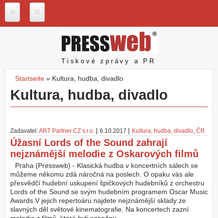
Direkt zum Inhalt
P
r
e
s
Pressweb
Tiskové zprávy a PR
s
w
Startseite
»
Kultura, hudba, divadlo
e
Sie sind hier
Kultura, hudba, divadlo
b
.
c
z
|
|
Zadavatel:
ART Partner CZ s.r.o.
6.10.2017
Kultura, hudba, divadlo
,
ČR
N
Úžasní Lords of the Sound zahrají
a
nejznámější melodie z Oskarových filmů
š
e
Praha (Pressweb) - Klasická hudba v koncertních sálech se
s
můžeme někomu zdá náročná na poslech. O opaku vás ale
l
přesvědčí hudební uskupení špičkových hudebníků z orchestru
u
Lords of the Sound se svým hudebním programem Oscar Music
ž
Awards.V jejich repertoáru najdete nejznámější sklady ze
b
slavných děl světové kinematografie. Na koncertech zazní
y