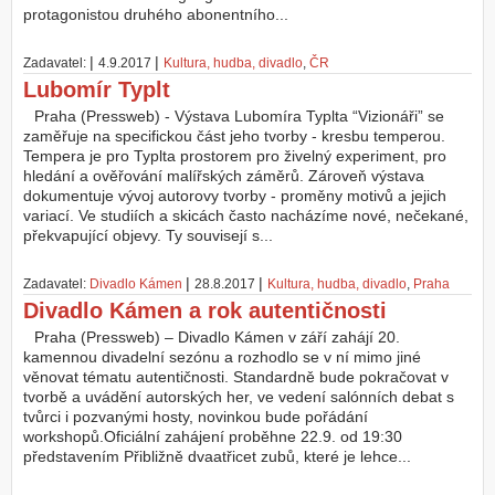
protagonistou druhého abonentního...
|
|
Zadavatel:
4.9.2017
Kultura, hudba, divadlo
,
ČR
Lubomír Typlt
Praha (Pressweb) - Výstava Lubomíra Typlta “Vizionáři” se
zaměřuje na specifickou část jeho tvorby - kresbu temperou.
Tempera je pro Typlta prostorem pro živelný experiment, pro
hledání a ověřování malířských záměrů. Zároveň výstava
dokumentuje vývoj autorovy tvorby - proměny motivů a jejich
variací. Ve studiích a skicách často nacházíme nové, nečekané,
překvapující objevy. Ty souvisejí s...
|
|
Zadavatel:
Divadlo Kámen
28.8.2017
Kultura, hudba, divadlo
,
Praha
Divadlo Kámen a rok autentičnosti
Praha (Pressweb) – Divadlo Kámen v září zahájí 20.
kamennou divadelní sezónu a rozhodlo se v ní mimo jiné
věnovat tématu autentičnosti. Standardně bude pokračovat v
tvorbě a uvádění autorských her, ve vedení salónních debat s
tvůrci i pozvanými hosty, novinkou bude pořádání
workshopů.Oficiální zahájení proběhne 22.9. od 19:30
představením Přibližně dvaatřicet zubů, které je lehce...