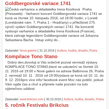
Goldbergovské variace 1741
Z
Praha
a
(Pressweb) - Varhanní koncert Goldbergovské variace 1741 se
l
koná ve čtvrtek 10. listopadu 2016, od 18:00 hodin, v Loretě
o
(Loretánské nám. 7, Praha 1 - Hradčany) u příležitosti 275.
ž
výročí vydání Goldbergovských variací 1741. Na koncertě
i
vystoupí varhanice a skladatelka Irena Kosíková (Francie),
t
která zahraje legendární Goldbergovské variace od Johanna
ú
Sebastiana Bacha. Vstup volný do...
č
e
|
|
Zadavatel:
Nová galerie
31.10.2016
Kultura, hudba, divadlo
,
Praha
t
Kompilace Tono Stano
Dobrý den,dovoluji si Vás srdečně pozvat vernisáž výstavy
KOMPILACE TONO STANO,které se uskuteční ve čtvrtek 10.
11. 2016 od 19:00 v Nové galerii na adrese Balbínova 26, Praha
2. vernisáž 10. 11 . 2016 od 19:00výstava se koná od 10. 11. do
9. 12. 2016pro více info/ facebook event Moc nás potěší, pokud
Vám vyjde čas a chuť a přijmete naše pozvání na tuto
výjimečnou událost.
|
|
Zadavatel:
www.brikcius.com
30.10.2016
Kultura, hudba, divadlo
,
Praha
5. ročník Festivalu Brikcius