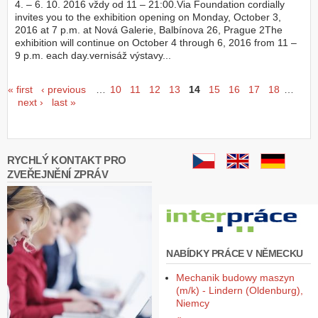
4. – 6. 10. 2016 vždy od 11 – 21:00.Via Foundation cordially
invites you to the exhibition opening on Monday, October 3,
2016 at 7 p.m. at Nová Galerie, Balbínova 26, Prague 2The
exhibition will continue on October 4 through 6, 2016 from 11 –
9 p.m. each day.vernisáž výstavy...
Seiten
« first
‹ previous
…
10
11
12
13
14
15
16
17
18
…
next ›
last »
RYCHLÝ KONTAKT PRO
ZVEŘEJNĚNÍ ZPRÁV
NABÍDKY PRÁCE V NĚMECKU
Mechanik budowy maszyn
(m/k) - Lindern (Oldenburg),
Niemcy