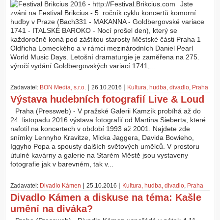
Jste
zváni na Festival Brikcius - 5. ročník cyklu koncertů komorní
hudby v Praze (Bach331 - MAKANNA - Goldbergovské variace
1741 - ITALSKÉ BAROKO - Nocí prošel den), který se
každoročně koná pod záštitou starosty Městské části Praha 1
Oldřicha Lomeckého a v rámci mezinárodních Daniel Pearl
World Music Days. Letošní dramaturgie je zaměřena na 275.
výročí vydání Goldbergovských variací 1741,...
|
|
Zadavatel:
BON Media, s.r.o.
26.10.2016
Kultura, hudba, divadlo
,
Praha
Výstava hudebních fotografií Live & Loud
Praha (Pressweb) - V pražské Galerii Kamzík probíhá až do
24. listopadu 2016 výstava fotografií od Martina Sieberta, které
nafotil na koncertech v období 1993 až 2001. Najdete zde
snímky Lennyho Kravitze, Micka Jaggera, Davida Bowieho,
Iggyho Popa a spousty dalších světových umělců. V prostoru
útulné kavárny a galerie na Starém Městě jsou vystaveny
fotografie jak v barevném, tak v...
|
|
Zadavatel:
Divadlo Kámen
25.10.2016
Kultura, hudba, divadlo
,
Praha
Divadlo Kámen a diskuse na téma: Kašle
umění na diváka?