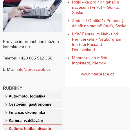
Řidič /-ka pro 40 t tahač s
návěsem (Friko) – Görlitz,
Sasko
Zedník / Omítkář / Pomocný
dělník na stavbě (m/ž), Sasko
LKW Fahrer im Nah- und
Fernverkehr - Neuburg am
Pro více informací nás můžete
Inn (bei Passau),
kontaktovat na:
Deutschland
Monter okien m/k/d -
Telefon: +420 605 512 356
Ingolstadt, Niemcy
E-Mail:
info@pressweb.cz
www.interprace.cz
RUBRIKY
Auto-moto, logistika
Cestování, gastronomie
Finance, ekonomika
Kariéra, vzdělávání
Kultura, hudba, divadlo