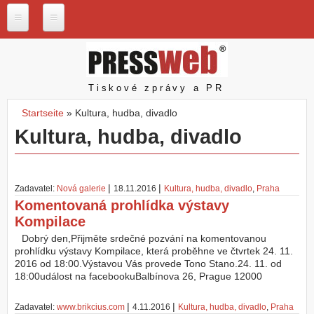
Direkt zum Inhalt
P
r
e
s
Pressweb
Tiskové zprávy a PR
s
w
Startseite
»
Kultura, hudba, divadlo
e
Sie sind hier
Kultura, hudba, divadlo
b
.
c
z
|
|
Zadavatel:
Nová galerie
18.11.2016
Kultura, hudba, divadlo
,
Praha
N
Komentovaná prohlídka výstavy
a
Kompilace
š
e
Dobrý den,Přijměte srdečné pozvání na komentovanou
s
prohlídku výstavy Kompilace, která proběhne ve čtvrtek 24. 11.
l
2016 od 18:00.Výstavou Vás provede Tono Stano.24. 11. od
u
18:00událost na facebookuBalbínova 26, Prague 12000
ž
b
|
|
Zadavatel:
www.brikcius.com
4.11.2016
Kultura, hudba, divadlo
,
Praha
y