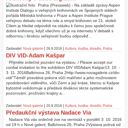
Praha (Pressweb) - Na základě zprávy Aspen
Instiute Dialogu o veřejných knihovnách ve Spojených státech
pořádá Městská knihovna v Praze a Aspen Institute Prague
veřejnou debatu na téma role a smysl knihoven ve 21. století.
Cílem je hledat odpovědi na otázku k čemu jsou společnosti
dobré knihovny, když všechno už je na internetu.V debatě s
odbornou i širokou veřejností budou odpověď...
|
|
Zadavatel:
Nová galerie
26.9.2016
Kultura, hudba, divadlo
,
Praha
DIV VID-Adam Kašpar
Přijměte srdečné pozvání na výstavu. / Please accept our
cordial invitation to the exhibition.DIV VIDAdam Kašpar13. 10. -
3. 11. 2016Balbínova 26, Praha 2http://www.novagalerie.cz/div-
vid/"Téměř posvátná pokora vůči malířství a jeho možnostem
zpodobování viděného, vůči Zemi a její kráse, kterou si Kašpar
bytostně uvědomuje a předává divákovi skrze systematické
pozorování, prožívání krajiny a...
|
|
Zadavatel:
Nová galerie
20.9.2016
Kultura, hudba, divadlo
,
Praha
Předaukční výstava Nadace Via
Nadace Via vás srdečně zve na vernisáž v pondělí 3. 10. 2016
od 19 h v Nové galerii, Balbínova 26, Praha 2Výstava potrvá od