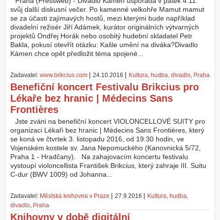
Praha (Pressweb) - Divadlo Kámen uspořádá v pátek 4.11.
svůj další diskusní večer. Po kamenné velkohře Mamut mamut
se za účasti zajímavých hostů, mezi kterými bude například
divadelní režisér Jiří Adámek, kurátor originálních výtvarných
projektů Ondřej Horák nebo osobitý hudební skladatel Petr
Bakla, pokusí otevřít otázku: Kašle umění na diváka?Divadlo
Kámen chce opět předložit téma spojené...
|
|
Zadavatel:
www.brikcius.com
24.10.2016
Kultura, hudba, divadlo
,
Praha
Benefiční koncert Festivalu Brikcius pro
Lékaře bez hranic | Médecins Sans
Frontières
Jste zváni na benefiční koncert VIOLONCELLOVÉ SUITY pro
organizaci Lékaři bez hranic | Médecins Sans Frontières, který
se koná ve čtvrtek 3. listopadu 2016, od 19:30 hodin, ve
Vojenském kostele sv. Jana Nepomuckého (Kanovnická 5/72,
Praha 1 - Hradčany). Na zahajovacím koncertu festivalu
vystoupí violoncellista František Brikcius, který zahraje III. Suitu
C-dur (BWV 1009) od Johanna...
|
|
Zadavatel:
Městská knihovna v Praze
27.9.2016
Kultura, hudba,
divadlo
,
Praha
Knihovny v době digitální