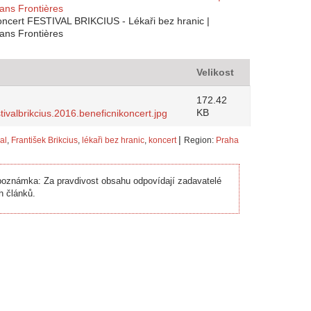
oncert FESTIVAL BRIKCIUS - Lékaři bez hranic |
ans Frontières
Velikost
172.42
KB
stivalbrikcius.2016.beneficnikoncert.jpg
|
val
,
František Brikcius
,
lékaři bez hranic
,
koncert
Region:
Praha
oznámka: Za pravdivost obsahu odpovídají zadavatelé
h článků.