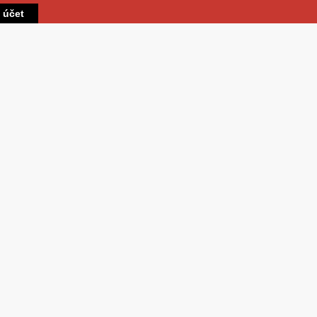
Přejít k hlavnímu obsahu
t účet