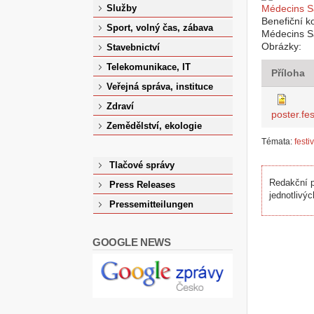
Služby
Benefiční k
Sport, volný čas, zábava
Médecins S
Obrázky:
Stavebnictví
Telekomunikace, IT
Příloha
Veřejná správa, instituce
Zdraví
poster.fe
Zemědělství, ekologie
Témata:
festi
Tlačové správy
Redakční p
Press Releases
jednotlivýc
Pressemitteilungen
GOOGLE NEWS