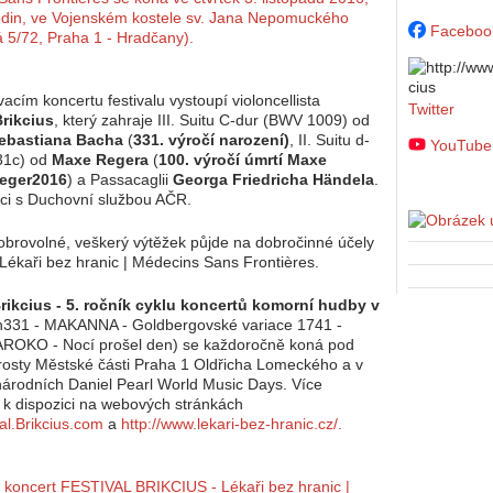
Faceboo
cím koncertu festivalu vystoupí violoncellista
Twitter
Brikcius
, který zahraje III. Suitu C-dur (BWV 1009) od
ebastiana Bacha
(
331. výročí narození)
, II. Suitu d-
YouTube
31c) od
Maxe Regera
(
100. výročí úmrtí Maxe
Reger2016
) a Passacaglii
Georga Friedricha Händela
.
ci s Duchovní službou AČR.
rovolné, veškerý výtěžek půjde na dobročinné účely
Lékaři bez hranic | Médecins Sans Frontières.
Brikcius - 5. ročník cyklu koncertů komorní hudby v
331 - MAKANNA - Goldbergovské variace 1741 -
ROKO - Nocí prošel den) se každoročně koná pod
arosty Městské části Praha 1 Oldřicha Lomeckého a v
árodních Daniel Pearl World Music Days. Více
e k dispozici na webových stránkách
val.Brikcius.com
a
http://www.lekari-bez-hranic.cz/.