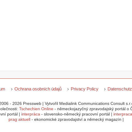
sum
Ochrana osobních údajů
Privacy Policy
Datenschutz
2006 - 2026 Pressweb | Vytvořil Medialink Communications Consult s.r.o
polečnosti:
Tschechien Online
- německojazyčný zpravodajský portál o Č
ní portál |
interpráca
- slovensko-německý pracovní portál |
interprac
prag aktuell
- ekonomické zpravodajství a německý magazín |