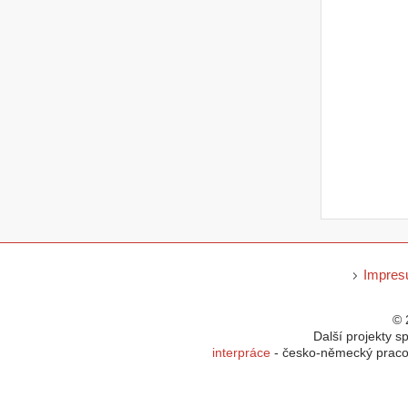
Impre
© 
Další projekty s
interpráce
- česko-německý pracov