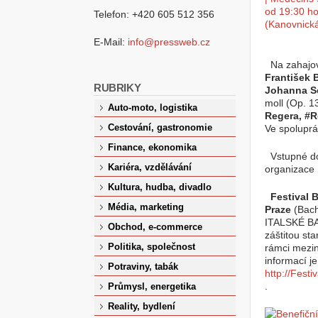
Telefon: +420 605 512 356
E-Mail:
info@pressweb.cz
Na zahajova
František 
RUBRIKY
Johanna S
moll (Op. 1
Auto-moto, logistika
Regera, #
Cestování, gastronomie
Ve spoluprá
Finance, ekonomika
Vstupné dob
Kariéra, vzdělávání
organizace 
Kultura, hudba, divadlo
Festival 
Média, marketing
Praze
(Bach
ITALSKÉ BA
Obchod, e-commerce
záštitou st
Politika, společnost
rámci mezin
informací j
Potraviny, tabák
http://Festi
.
Průmysl, energetika
Reality, bydlení