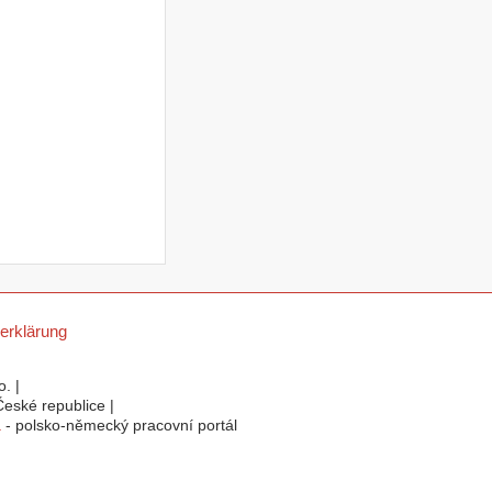
erklärung
. |
eské republice |
a
- polsko-německý pracovní portál