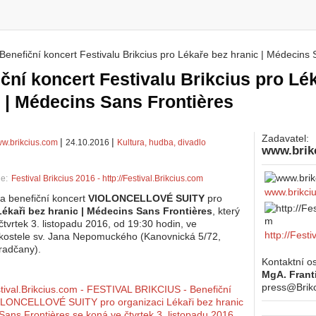
Benefiční koncert Festivalu Brikcius pro Lékaře bez hranic | Médecins 
 zde
ční koncert Festivalu Brikcius pro Lé
 | Médecins Sans Frontières
Zadavatel:
|
|
w.brikcius.com
24.10.2016
Kultura, hudba, divadlo
www.brik
ie:
Festival Brikcius 2016 - http://Festival.Brikcius.com
www.brikci
na benefiční koncert
VIOLONCELLOVÉ SUITY
pro
Lékaři bez hranic | Médecins Sans Frontières
, který
čtvrtek 3. listopadu 2016, od 19:30 hodin, ve
http://Festi
kostele sv. Jana Nepomuckého (Kanovnická 5/72,
radčany).
Kontaktní o
MgA. Frant
press@Brik