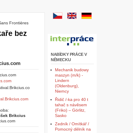
Sans Frontières
kaře bez
NABÍDKY PRÁCE V
NĚMECKU
cius.com
Mechanik budowy
maszyn (m/k) -
Lindern
us.com
(Oldenburg),
Niemcy
val.Brikcius.com
Řidič /-ka pro 40 t
tahač s návěsem
soba:
(Friko) – Görlitz,
išek Brikcius
Sasko
cius.com
Zedník / Omítkář /
Pomocný dělník na