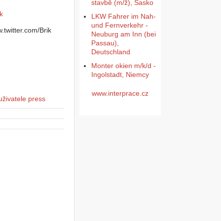
stavbě (m/ž), Sasko
k
LKW Fahrer im Nah-
und Fernverkehr -
Neuburg am Inn (bei
Passau),
Deutschland
Monter okien m/k/d -
Ingolstadt, Niemcy
www.interprace.cz