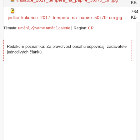
vlasatice_2017_tempera_na_papire_50x70_cm.jpg
KB
764
KB
jedlici_kukurice_2017_tempera_na_papire_50x70_cm.jpg
|
Témata:
umění
,
výtvarné umění
,
galerie
Region:
ČR
Redakční poznámka: Za pravdivost obsahu odpovídají zadavatelé
jednotlivých článků.