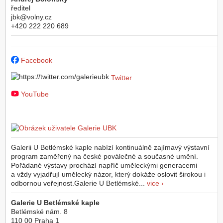
ředitel
jbk@volny.cz
+420 222 220 689
Facebook
Twitter
YouTube
Galerii U Betlémské kaple nabízí kontinuálně zajímavý výstavní
program zaměřený na české poválečné a současné umění.
Pořádané výstavy prochází napříč uměleckými generacemi
a vždy vyjadřují umělecký názor, který dokáže oslovit širokou i
odbornou veřejnost.Galerie U Betlémské...
vice ›
Galerie U Betlémské kaple
Betlémské nám. 8
110 00
Praha 1