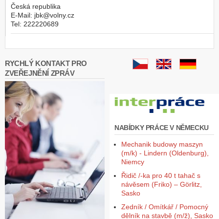
Česká republika
E-Mail:
jbk@volny.cz
Tel:
222220689
RYCHLÝ KONTAKT PRO
ZVEŘEJNĚNÍ ZPRÁV
NABÍDKY PRÁCE V NĚMECKU
Mechanik budowy maszyn
(m/k) - Lindern (Oldenburg),
Niemcy
Řidič /-ka pro 40 t tahač s
návěsem (Friko) – Görlitz,
Sasko
Zedník / Omítkář / Pomocný
dělník na stavbě (m/ž), Sasko