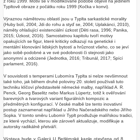
z roku 1999. Motiv se v modifikované podobě objevil na jediném
Typltově obraze z počátku roku 1999 (Kočka v konvi).
Výraznou námětovou oblastí jsou u Typlta sarkastické morality
(Huby bolí, 2004; Jdi do rohu a styď se, 2004; Uplakánci, 2010),
náměty ohlašující existenciální úzkost (Děti rasa, 1996; Panika,
2015; Úzkost, 2016). Samostatnou kapitolu tvoří motivy
opakujících se figur, které kriticky odkazují na genetické i
mentální klonování lidských bytostí a hrůznost všeho, co se jeví
jako sobě-podobné a ve své podobnosti či stejnosti jako
anonymní a odcizené (Jednotka, 2016; Tribunál, 2017; Spící
parlament, 2016).
V souvislosti s temperami Lubomíra Typlta si nelze nevšimnout
také toho, jak během druhé poloviny 20. století používali tuto
techniku klíčoví představitelé německé malby, například A. R.
Penck, Georg Baselitz nebo Markus Lüpertz, totiž k ověřování
barevných a tvarových variant figurálních kompozic a
předmětných konfigurací. V české malbě lze tento inovativní
postup zaznamenat například u Jiřího Načeradského nebo Jiřího
Sopka. V tomto směru Lubomír Typlt prodlužuje malířskou tradici,
ze které vychází, kterou ale zároveň aktualizuje, modifikuje a
autorsky radikálně přetváří.
Výstava bude v Galerii U Betlémské kaple otevřena od 8.