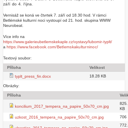
září do 4. října.
Vernisáž se koná ve čtvrtek 7. září od 18.30 hod. V rámci
Betlémské kulturní noci vystoupí od 21. hod. skupina WWW
Neurobeat.
Více info na
https://www.galerieubetlemskekaple.cz/vystavy/lubomir-typlt/
a
https://www.facebook.com/Betlemskakulturninoc/
Textový soubor:
Příloha
Velikost
18.28 KB
typlt_press_fin.docx
Obrázky:
Příloha
Veli
825
koncilium_2017_tempera_na_papire_50x70_cm.jpg
KB
706
uzkost_2016_tempera_na_papire_50x70_cm.jpg
772