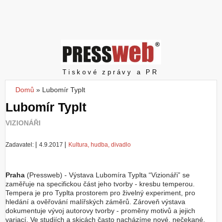
Z
a
l
o
ž
i
t
Pressweb
Tiskové zprávy a PR
ú
č
Domů
»
Lubomír Typlt
Jste zde
e
Lubomír Typlt
t
VIZIONÁŘI
|
|
Zadavatel:
4.9.2017
Kultura, hudba, divadlo
Praha
(Pressweb) - Výstava Lubomíra Typlta “Vizionáři” se
zaměřuje na specifickou část jeho tvorby - kresbu temperou.
Tempera je pro Typlta prostorem pro živelný experiment, pro
hledání a ověřování malířských záměrů. Zároveň výstava
dokumentuje vývoj autorovy tvorby - proměny motivů a jejich
variací. Ve studiích a skicách často nacházíme nové, nečekané,