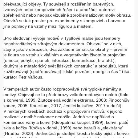
překvapující objevy. Ty souvisejí s rozšířením barevných,
tvarových nebo kompozičních řešení a umožňují autorovi
zpřehlednit nebo naopak vizuálně zproblematizovat motiv obrazu.
Otevírá se tak prostor pro experimenty s kompozicí a barvou a
jiné pohledy na vztahy mezi figurou a místem.
„Pro sledování vývoje motivů v Typltově malbě jsou tempery
nenahraditelným zdrojovým dokumentem. Objevují se v nich,
stejně jako v obrazech, dva základní tematické okruhy – prvním
je figura ve vztahu k vitálním a vegetativním životním projevům
(emoce, pohyb, spánek, interakce, komunikace, hra atd.),
druhým je metaforický svět lidských konstrukcí a produktů, které
zužitkovávají (spotřebovávají) lidské poznání, energii a čas.“ říká
kurátor Petr Vaňous.
V temperách autor často rozpracovává své typické náměty a
motivy. Objevují se tu předobrazy velkoformátových maleb (Kolo
s konvemi, 1999; Žlutozelená vodní elektrárna, 2003; Pinocchiův
konec, 2005; Koncilium, 2017; Jedlíci kukuřice, 2017 a další).
V některých kresbách dochází k propojování motivů, k jejichž
realizaci v malbě nakonec nedošlo. Jedná se například o
kombinace vany a konví (Kleopatřina koupel, 1999), konví, plátů
skla a kočky (Kočka v domě, 1999) nebo barelů a „elektrárny“
(Hradba, 2000). Jedinečná je studijní kresba kočky pijící z konve