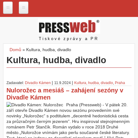
Přejít k hlavnímu obsahu
P
r
e
s
Pressweb
Tiskové zprávy a PR
s
w
Domů
»
Kultura, hudba, divadlo
e
Jste zde
Kultura, hudba, divadlo
b
.
c
z
|
|
Zadavatel:
Divadlo Kámen
11.9.2024
Kultura, hudba, divadlo
,
Praha
N
Nulorožec a mesiáš – zahájení sezóny v
a
Divadle Kámen
š
e
Praha (Pressweb) - V pátek 20.
s
září otevře Divadlo Kámen novou sezónu provedením své
l
novinky „Nulorožec“ s podtitulem „decentně hedonistická cesta
u
za průzračným černým jezerem“. Hru inspiroval stejnojmenným
ž
románem Petr Stančík. Román vydalo v roce 2018 Druhé
b
město.„Nulorožce vnímám jako perlu současné české literatury.
y