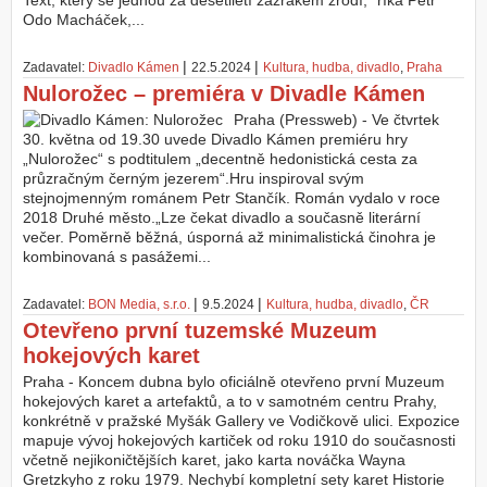
Text, který se jednou za desetiletí zázrakem zrodí,“ říká Petr
Odo Macháček,...
Z
a
|
|
Zadavatel:
Divadlo Kámen
22.5.2024
Kultura, hudba, divadlo
,
Praha
l
Nulorožec – premiéra v Divadle Kámen
o
ž
Praha (Pressweb) - Ve čtvrtek
i
30. května od 19.30 uvede Divadlo Kámen premiéru hry
t
„Nulorožec“ s podtitulem „decentně hedonistická cesta za
ú
průzračným černým jezerem“.Hru inspiroval svým
č
stejnojmenným románem Petr Stančík. Román vydalo v roce
e
2018 Druhé město.„Lze čekat divadlo a současně literární
t
večer. Poměrně běžná, úsporná až minimalistická činohra je
kombinovaná s pasážemi...
|
|
Zadavatel:
BON Media, s.r.o.
9.5.2024
Kultura, hudba, divadlo
,
ČR
Otevřeno první tuzemské Muzeum
hokejových karet
Praha - Koncem dubna bylo oficiálně otevřeno první Muzeum
hokejových karet a artefaktů, a to v samotném centru Prahy,
konkrétně v pražské Myšák Gallery ve Vodičkově ulici. Expozice
mapuje vývoj hokejových kartiček od roku 1910 do současnosti
včetně nejikoničtějších karet, jako karta nováčka Wayna
Gretzkyho z roku 1979. Nechybí kompletní sety karet Historie