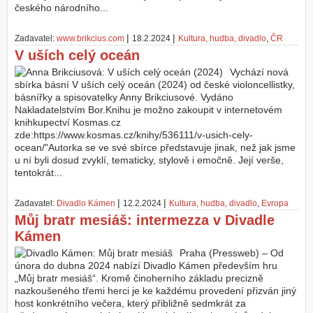
českého národního...
|
|
Zadavatel:
www.brikcius.com
18.2.2024
Kultura, hudba, divadlo
,
ČR
V uších celý oceán
Vychází nová
sbírka básní V uších celý oceán (2024) od české violoncellistky,
básnířky a spisovatelky Anny Brikciusové. Vydáno
Nakladatelstvím Bor.Knihu je možno zakoupit v internetovém
knihkupectví Kosmas.cz
zde:https://www.kosmas.cz/knihy/536111/v-usich-cely-
ocean/"Autorka se ve své sbírce představuje jinak, než jak jsme
u ní byli dosud zvyklí, tematicky, stylově i emočně. Její verše,
tentokrát...
|
|
Zadavatel:
Divadlo Kámen
12.2.2024
Kultura, hudba, divadlo
,
Evropa
Můj bratr mesiáš: intermezza v Divadle
Kámen
Praha (Pressweb) – Od
února do dubna 2024 nabízí Divadlo Kámen především hru
„Můj bratr mesiáš“. Kromě činoherního základu precizně
nazkoušeného třemi herci je ke každému provedení přizván jiný
host konkrétního večera, který přibližně sedmkrát za