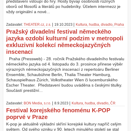
představení vstoupí do hry. Hosty bývají osobnosti různých
oborů od filosofů a literátů po hudebníky. Účelem intermezz je
vždy originální a nové...
|
|
Zadavatel:
THEATER.cz, z.s.
19.10.2023
Kultura, hudba, divadlo
,
Praha
Pražský divadelní festival německého
jazyka ozdobí kulturní podzim v metropoli
exkluzivní kolekcí německojazyčných
inscenací
Praha (Pressweb) - 28. ročník Pražského divadelního festivalu
německého jazyka od 4. listopadu do 3. prosince přinese výběr
výrazných německojazyčných inscenací z repertoáru Berliner
Ensemble, Schaubühne Berlin, Thalia Theater Hamburg,
Schauspielhaus Zürich, Volkstheater Wien či lucemburského
Escher Theater. Představení budou uváděna s českými titulky.
Součástí prestižní...
|
|
Zadavatel:
BON Media, s.r.o.
8.9.2023
Kultura, hudba, divadlo
,
ČR
Festival korejského fenoménu K-POP
poprvé v Praze
K-pop je aktuálně výkladní skříní korejské kultury napříč celým
světem. Od svého vzniku v 90. letech minulého století se stal