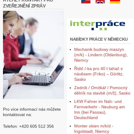
ZVEŘEJNĚNÍ ZPRÁV
NABÍDKY PRÁCE V NĚMECKU
Mechanik budowy maszyn
(m/k) - Lindern (Oldenburg),
Niemcy
Řidič /-ka pro 40 t tahač s
návěsem (Friko) – Görlitz,
Sasko
Zedník / Omítkář / Pomocný
dělník na stavbě (m/ž), Sasko
LKW Fahrer im Nah- und
Fernverkehr - Neuburg am
Pro více informací nás můžete
Inn (bei Passau),
kontaktovat na:
Deutschland
Monter okien m/k/d -
Telefon: +420 605 512 356
Ingolstadt, Niemcy