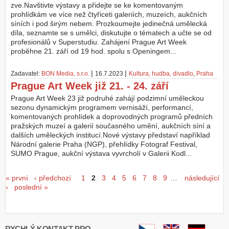
zve.Navštivte výstavy a přidejte se ke komentovaným
prohlídkám ve více než čtyřiceti galeriích, muzeích, aukčních
síních i pod širým nebem. Prozkoumejte jedinečná umělecká
díla, seznamte se s umělci, diskutujte o tématech a učte se od
profesionálů v Superstudiu. Zahájení Prague Art Week
proběhne 21. září od 19 hod. spolu s Openingem...
|
|
Zadavatel:
BON Media, s.r.o.
16.7.2023
Kultura, hudba, divadlo
,
Praha
Prague Art Week již 21. - 24. září
Prague Art Week 23 již podruhé zahájí podzimní uměleckou
sezonu dynamickým programem vernisáží, performancí,
komentovaných prohlídek a doprovodných programů předních
pražských muzeí a galerií současného umění, aukčních síní a
dalších uměleckých institucí.Nové výstavy představí například
Národní galerie Praha (NGP), přehlídky Fotograf Festival,
SUMO Prague, aukční výstava vyvrcholí v Galerii Kodl...
Stránky
« první
‹ předchozí
1
2
3
4
5
6
7
8
9
…
následující
›
poslední »
RYCHLÝ KONTAKT PRO