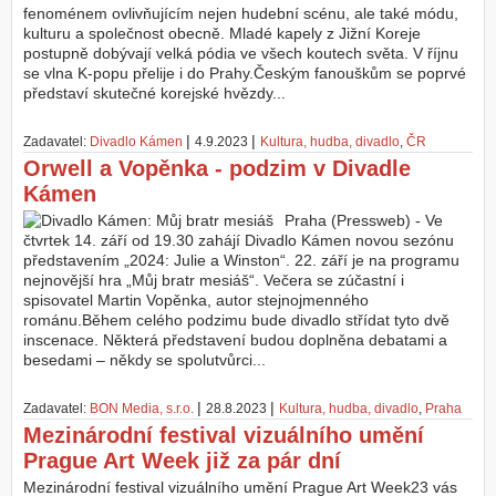
fenoménem ovlivňujícím nejen hudební scénu, ale také módu,
kulturu a společnost obecně. Mladé kapely z Jižní Koreje
postupně dobývají velká pódia ve všech koutech světa. V říjnu
se vlna K-popu přelije i do Prahy.Českým fanouškům se poprvé
představí skutečné korejské hvězdy...
|
|
Zadavatel:
Divadlo Kámen
4.9.2023
Kultura, hudba, divadlo
,
ČR
Orwell a Vopěnka - podzim v Divadle
Kámen
Praha (Pressweb) - Ve
čtvrtek 14. září od 19.30 zahájí Divadlo Kámen novou sezónu
představením „2024: Julie a Winston“. 22. září je na programu
nejnovější hra „Můj bratr mesiáš“. Večera se zúčastní i
spisovatel Martin Vopěnka, autor stejnojmenného
románu.Během celého podzimu bude divadlo střídat tyto dvě
inscenace. Některá představení budou doplněna debatami a
besedami – někdy se spolutvůrci...
|
|
Zadavatel:
BON Media, s.r.o.
28.8.2023
Kultura, hudba, divadlo
,
Praha
Mezinárodní festival vizuálního umění
Prague Art Week již za pár dní
Mezinárodní festival vizuálního umění Prague Art Week23 vás