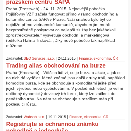
pražském centru SAPA
Praha (Pressweb) - 24. 11. 2015: Nejnovější pobočka
Pojišťovny VZP začala fungovat přímo v rámci obchodního a
kulturního centra SAPA v Praze.„Naší snahou bylo být co
nejblíže přímo vietnamské komunitě, abychom jim mohli
bezprostředně poskytovat co nejlepší služby bez jakéhokoli
zprostředkovatele,“ vysvětluje obchodní a marketingová
ředitelka Halina Trsková. „Díky nové pobočce tak například
můžeme...
|
|
Zadavatel:
SEO Services, s.r.o.
24.11.2015
Finance, ekonomika
,
ČR
Trading alias obchodování na burze
Praha (Pressweb) - Většina lidí ví, co je burza a akcie, a jak se
na nich dá vydělat. Méně známé jsou další druhy trhů, například
komoditní burza, kde se obchoduje s komoditami ještě před
jejich výrobou nebo vypěstováním. V posledních letech je velmi
oblíbený dynamický devizový trh forex, který lze začlenit do
peněžního trhu. Na něm se obchoduje s rozdílem měn při
poklesu či růstu...
|
|
Zadavatel:
Wobsah s.r.o.
19.11.2015
Finance, ekonomika
,
ČR
Registrujte si ochrannou známku
pohodlně a jednoduše