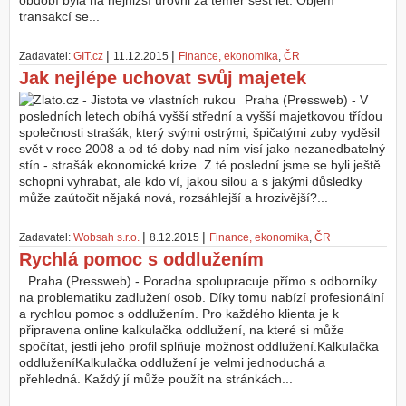
období byla na nejnižší úrovni za téměř šest let. Objem
transakcí se...
Z
a
|
|
Zadavatel:
GIT.cz
11.12.2015
Finance, ekonomika
,
ČR
l
Jak nejlépe uchovat svůj majetek
o
ž
Praha (Pressweb) - V
i
posledních letech obíhá vyšší střední a vyšší majetkovou třídou
t
společnosti strašák, který svými ostrými, špičatými zuby vyděsil
ú
svět v roce 2008 a od té doby nad ním visí jako nezanedbatelný
č
stín - strašák ekonomické krize. Z té poslední jsme se byli ještě
e
schopni vyhrabat, ale kdo ví, jakou silou a s jakými důsledky
t
může zaútočit nějaká nová, rozsáhlejší a hrozivější?...
|
|
Zadavatel:
Wobsah s.r.o.
8.12.2015
Finance, ekonomika
,
ČR
Rychlá pomoc s oddlužením
Praha (Pressweb) - Poradna spolupracuje přímo s odborníky
na problematiku zadlužení osob. Díky tomu nabízí profesionální
a rychlou pomoc s oddlužením. Pro každého klienta je k
připravena online kalkulačka oddlužení, na které si může
spočítat, jestli jeho profil splňuje možnost oddlužení.Kalkulačka
oddluženíKalkulačka oddlužení je velmi jednoduchá a
přehledná. Každý jí může použít na stránkách...