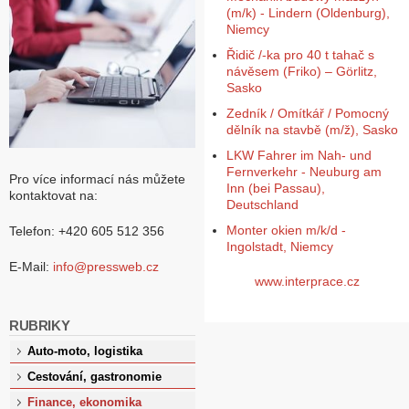
(m/k) - Lindern (Oldenburg),
Niemcy
Řidič /-ka pro 40 t tahač s
návěsem (Friko) – Görlitz,
Sasko
Zedník / Omítkář / Pomocný
dělník na stavbě (m/ž), Sasko
LKW Fahrer im Nah- und
Fernverkehr - Neuburg am
Pro více informací nás můžete
Inn (bei Passau),
kontaktovat na:
Deutschland
Monter okien m/k/d -
Telefon: +420 605 512 356
Ingolstadt, Niemcy
E-Mail:
info@pressweb.cz
www.interprace.cz
RUBRIKY
Auto-moto, logistika
Cestování, gastronomie
Finance, ekonomika