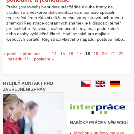
Praha (pressweb) Nebudete stát žádné dlouhé fronty na
úřadech a s veškerou dokumentací vám pomůže speciální
registrační firma.Kdo si může nechat zaregistrovat ochrannou
známku?Registrace ochranných známek je k dispozici téměř
pro každého. Nejvíce jí ovšem ocení firmy, malí podnikatelé
nebo osoby výdělečně činné. Hodí se také pro majitele
webových portálů. Registraci vlastního nápadu, postupu nebo...
Stránky
« první
‹ předchozí
…
14
15
16
17
18
19
20
21
22
…
následující ›
poslední »
RYCHLÝ KONTAKT PRO
ZVEŘEJNĚNÍ ZPRÁV
NABÍDKY PRÁCE V NĚMECKU
Mechanik budowy maszyn