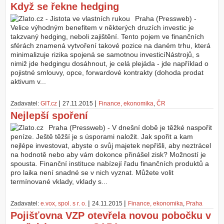
Když se řekne hedging
Praha (Pressweb) -
Velice výhodným benefitem v některých druzích investic je
takzvaný hedging, neboli zajištění. Tento pojem ve finančních
sférách znamená vytvoření takové pozice na daném trhu, která
minimalizuje rizika spojená se samotnou investicíNástrojů, s
nimiž jde hedgingu dosáhnout, je celá plejáda - jde například o
pojistné smlouvy, opce, forwardové kontrakty (dohoda prodat
aktivum v...
|
|
Zadavatel:
GIT.cz
27.11.2015
Finance, ekonomika
,
ČR
Nejlepší spoření
Praha (Pressweb) - V dnešní době je těžké naspořit
peníze. Ještě těžší je s úsporami naložit. Jak spořit a kam
nejlépe investovat, abyste o svůj majetek nepřišli, aby neztrácel
na hodnotě nebo aby vám dokonce přinášel zisk? Možností je
spousta. Finanční instituce nabízejí řadu finančních produktů a
pro laika není snadné se v nich vyznat. Můžete volit
termínované vklady, vklady s...
|
|
Zadavatel:
e.vox, spol. s r. o.
24.11.2015
Finance, ekonomika
,
Praha
Pojišťovna VZP otevřela novou pobočku v