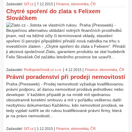
|
|
Zadavatel:
GIT.cz
7.12.2015
Finance, ekonomika
,
ČR
Chytré spoření do zlata s Felixem
Slováčkem
Praha (Pressweb) -
Bezpečnou alternativu ukládání volných finančních prostředků
jinam, než na běžné účty či termínované vklady, stavební
spoření či penzijní připojištění přináší nová nabídka na trhu s
investičním zlatem - „Chytré spoření do zlata s Felixem“. Přináší
ji akciová společnost Zlato, garantem produktu se stal hudebník
Felix Slováček.Od začátku letošního prosince lze uzavřít...
|
|
Zadavatel:
Profispolečnosti.cz s.r.o.
4.12.2015
Finance, ekonomika
,
ČR
Právní poradenství při prodeji nemovitostí
Praha (Pressweb) - Prodej nemovitostí vyžaduje kvalifikovanou
právní podporu, ať danou nemovitost prodává jednotlivec nebo
developer. V každém případě je na místě mít sjednanou
oboustranně korektní smlouvu a mít v pořádku veškerou další
nezbytnou dokumentaci.Každému, kdo nemovitost prodává, se
tedy vyplatí svěřit se do rukou kvalifikované právní firmy, která
je na právo nemovitostí...
|
|
Zadavatel:
GIT.cz
1.12.2015
Finance, ekonomika
,
ČR