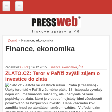
Přejít k hlavnímu obsahu
P
r
e
s
Pressweb
Tiskové zprávy a PR
s
w
Domů
»
Finance, ekonomika
e
Jste zde
Finance, ekonomika
b
.
c
z
|
|
Zadavatel:
GIT.cz
14.12.2015
Finance, ekonomika
,
ČR
N
ZLATO.CZ: Teror v Paříži zvýšil zájem o
a
investice do zlata
š
e
Praha (Pressweb) -
s
Útoky teroristů v Paříži z černého pátku 13. listopadu vyvolaly
l
nejen vlnu mezinárodní solidarity, ale i nebývalé oživení
u
poptávky po zlatu, které je v období nejistoty lidmi všeobecně
ž
považováno za bezpečnou investici. Cena vzácného kovu
b
zamířila hned po atentátech směrem vzhůru. V předchozím
y