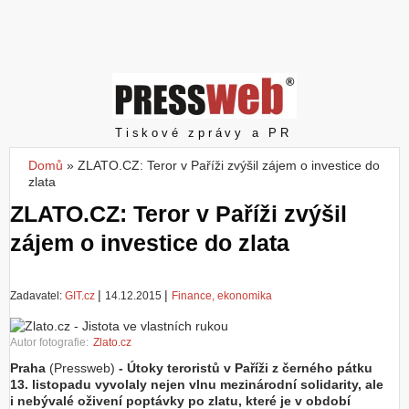
Z
a
l
o
ž
i
t
Pressweb
Tiskové zprávy a PR
ú
č
Domů
»
ZLATO.CZ: Teror v Paříži zvýšil zájem o investice do
Jste zde
e
zlata
t
ZLATO.CZ: Teror v Paříži zvýšil
zájem o investice do zlata
|
|
Zadavatel:
GIT.cz
14.12.2015
Finance, ekonomika
Autor fotografie:
Zlato.cz
Praha
(Pressweb)
- Útoky teroristů v Paříži z černého pátku
13. listopadu vyvolaly nejen vlnu mezinárodní solidarity, ale
i nebývalé oživení poptávky po zlatu, které je v období