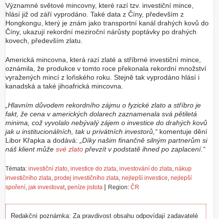
Významné světové mincovny, které razí tzv. investiční mince,
hlásí již od září vyprodáno. Také data z Číny, především z
Hongkongu, který je znám jako transportní kanál drahých kovů do
Číny, ukazují rekordní meziroční nárůsty poptávky po drahých
kovech, především zlatu.
Americká mincovna, která razí zlaté a stříbrné investiční mince,
oznámila, že produkce v tomto roce překonala rekordní množství
vyražených mincí z loňského roku. Stejně tak vyprodáno hlásí i
kanadská a také jihoafrická mincovna.
„Hlavním důvodem rekordního zájmu o fyzické zlato a stříbro je
fakt, že cena v amerických dolarech zaznamenala svá pětiletá
minima, což vyvolalo nebývalý zájem o investice do drahých kovů
jak u institucionálních, tak u privátních investorů,“
komentuje dění
Libor Křapka a dodává:
„Díky našim finančně silným partnerům si
náš klient může
své zlato
převzít v podstatě ihned po zaplacení.“
Témata:
investiční zlato
,
investice do zlata
,
investování do zlata
,
nákup
investičního zlata
,
prodej investičního zlata
,
nejlepší investice
,
nejlepší
|
spoření
,
jak investovat
,
peníze jistota
Region:
ČR
Redakční poznámka: Za pravdivost obsahu odpovídají zadavatelé