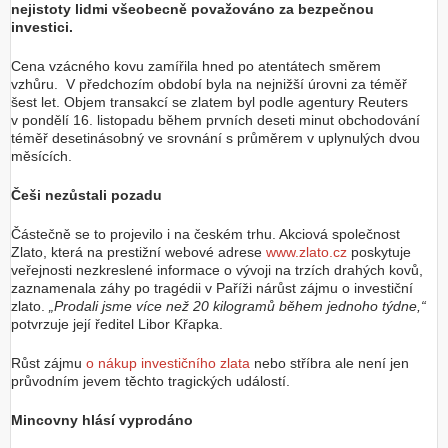
nejistoty lidmi všeobecně považováno za bezpečnou
investici.
Cena vzácného kovu zamířila hned po atentátech směrem
vzhůru. V předchozím období byla na nejnižší úrovni za téměř
šest let. Objem transakcí se zlatem byl podle agentury Reuters
v pondělí 16. listopadu během prvních deseti minut obchodování
téměř desetinásobný ve srovnání s průměrem v uplynulých dvou
měsících.
Češi nezůstali pozadu
Částečně se to projevilo i na českém trhu. Akciová společnost
Zlato, která na prestižní webové adrese
www.zlato.cz
poskytuje
veřejnosti nezkreslené informace o vývoji na trzích drahých kovů,
zaznamenala záhy po tragédii v Paříži nárůst zájmu o investiční
zlato.
„Prodali jsme více než 20 kilogramů během jednoho týdne,“
potvrzuje její ředitel Libor Křapka.
Růst zájmu
o nákup investičního zlata
nebo stříbra ale není jen
průvodním jevem těchto tragických událostí.
Mincovny hlásí vyprodáno