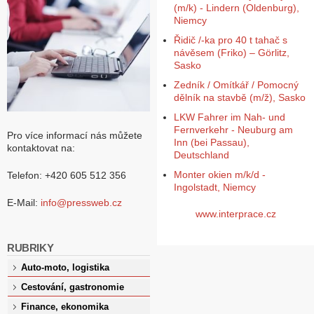
(m/k) - Lindern (Oldenburg),
Niemcy
Řidič /-ka pro 40 t tahač s
návěsem (Friko) – Görlitz,
Sasko
Zedník / Omítkář / Pomocný
dělník na stavbě (m/ž), Sasko
LKW Fahrer im Nah- und
Fernverkehr - Neuburg am
Pro více informací nás můžete
Inn (bei Passau),
kontaktovat na:
Deutschland
Monter okien m/k/d -
Telefon: +420 605 512 356
Ingolstadt, Niemcy
E-Mail:
info@pressweb.cz
www.interprace.cz
RUBRIKY
Auto-moto, logistika
Cestování, gastronomie
Finance, ekonomika