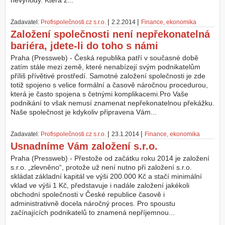
nevýhody. Která z...
Z
|
|
Zadavatel:
Profispolečnosti.cz s.r.o.
2.2.2014
Finance, ekonomika
a
Založení společnosti není nepřekonatelná
l
o
bariéra, jdete-li do toho s námi
ž
Praha (Pressweb) - Česká republika patří v současné době
i
zatím stále mezi země, které nenabízejí svým podnikatelům
t
příliš přívětivé prostředí. Samotné založení společnosti je zde
ú
totiž spojeno s velice formální a časově náročnou procedurou,
č
která je často spojena s četnými komplikacemi.Pro Vaše
e
podnikání to však nemusí znamenat nepřekonatelnou překážku.
t
Naše společnost je kdykoliv připravena Vám...
|
|
Zadavatel:
Profispolečnosti.cz s.r.o.
23.1.2014
Finance, ekonomika
Usnadníme Vám založení s.r.o.
Praha (Pressweb) - Přestože od začátku roku 2014 je založení
s.r.o. „zlevněno“, protože už není nutno při založení s.r.o.
skládat základní kapitál ve výši 200.000 Kč a stačí minimální
vklad ve výši 1 Kč, představuje i nadále založení jakékoli
obchodní společnosti v České republice časově i
administrativně docela náročný proces. Pro spoustu
začínajících podnikatelů to znamená nepříjemnou...