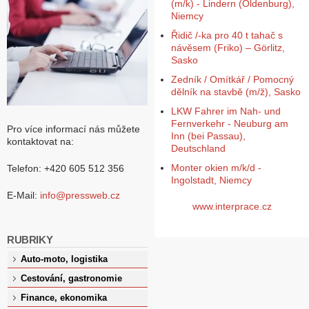
(m/k) - Lindern (Oldenburg),
Niemcy
Řidič /-ka pro 40 t tahač s
návěsem (Friko) – Görlitz,
Sasko
Zedník / Omítkář / Pomocný
dělník na stavbě (m/ž), Sasko
LKW Fahrer im Nah- und
Fernverkehr - Neuburg am
Pro více informací nás můžete
Inn (bei Passau),
kontaktovat na:
Deutschland
Monter okien m/k/d -
Telefon: +420 605 512 356
Ingolstadt, Niemcy
E-Mail:
info@pressweb.cz
www.interprace.cz
RUBRIKY
Auto-moto, logistika
Cestování, gastronomie
Finance, ekonomika