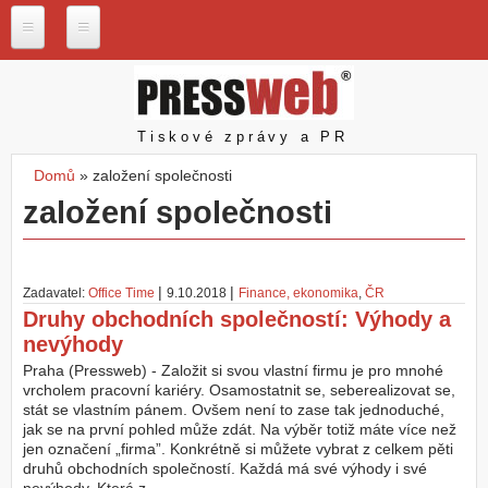
Přejít k hlavnímu obsahu
P
r
e
s
Pressweb
Tiskové zprávy a PR
s
w
Domů
»
založení společnosti
e
Jste zde
založení společnosti
b
.
c
z
|
|
Zadavatel:
Office Time
9.10.2018
Finance, ekonomika
,
ČR
N
Druhy obchodních společností: Výhody a
a
nevýhody
š
e
Praha (Pressweb) - Založit si svou vlastní firmu je pro mnohé
s
vrcholem pracovní kariéry. Osamostatnit se, seberealizovat se,
l
stát se vlastním pánem. Ovšem není to zase tak jednoduché,
u
jak se na první pohled může zdát. Na výběr totiž máte více než
ž
jen označení „firma”. Konkrétně si můžete vybrat z celkem pěti
b
druhů obchodních společností. Každá má své výhody i své
y