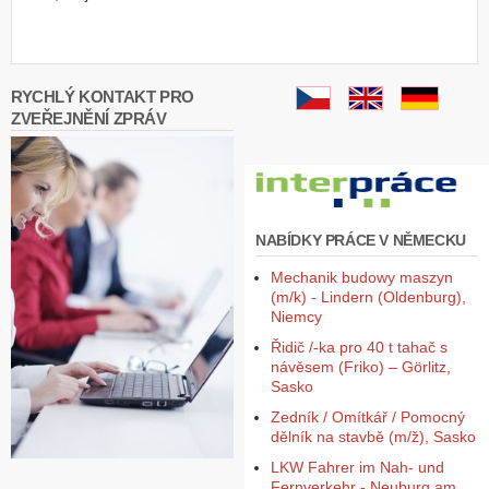
RYCHLÝ KONTAKT PRO
ZVEŘEJNĚNÍ ZPRÁV
NABÍDKY PRÁCE V NĚMECKU
Mechanik budowy maszyn
(m/k) - Lindern (Oldenburg),
Niemcy
Řidič /-ka pro 40 t tahač s
návěsem (Friko) – Görlitz,
Sasko
Zedník / Omítkář / Pomocný
dělník na stavbě (m/ž), Sasko
LKW Fahrer im Nah- und
Fernverkehr - Neuburg am