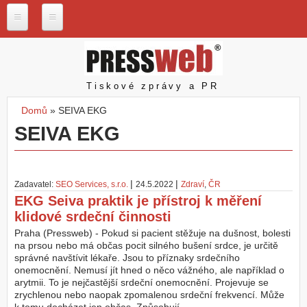
Přejít k hlavnímu obsahu
P
r
e
s
Pressweb
Tiskové zprávy a PR
s
w
Domů
»
SEIVA EKG
e
Jste zde
SEIVA EKG
b
.
c
z
|
|
Zadavatel:
SEO Services, s.r.o.
24.5.2022
Zdraví
,
ČR
N
EKG Seiva praktik je přístroj k měření
a
klidové srdeční činnosti
š
e
Praha (Pressweb) - Pokud si pacient stěžuje na dušnost, bolesti
s
na prsou nebo má občas pocit silného bušení srdce, je určitě
l
správné navštívit lékaře. Jsou to příznaky srdečního
u
onemocnění. Nemusí jít hned o něco vážného, ale například o
ž
arytmii. To je nejčastější srdeční onemocnění. Projevuje se
b
zrychlenou nebo naopak zpomalenou srdeční frekvencí. Může
y