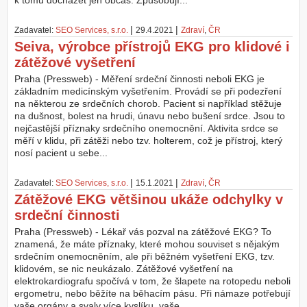
k tomu docházet jen občas. Způsobují...
Z
|
|
Zadavatel:
SEO Services, s.r.o.
29.4.2021
Zdraví
,
ČR
a
Seiva, výrobce přístrojů EKG pro klidové i
l
o
zátěžové vyšetření
ž
Praha (Pressweb) - Měření srdeční činnosti neboli EKG je
i
základním medicínským vyšetřením. Provádí se při podezření
t
na některou ze srdečních chorob. Pacient si například stěžuje
ú
na dušnost, bolest na hrudi, únavu nebo bušení srdce. Jsou to
č
nejčastější příznaky srdečního onemocnění. Aktivita srdce se
e
měří v klidu, při zátěži nebo tzv. holterem, což je přístroj, který
t
nosí pacient u sebe...
|
|
Zadavatel:
SEO Services, s.r.o.
15.1.2021
Zdraví
,
ČR
Zátěžové EKG většinou ukáže odchylky v
srdeční činnosti
Praha (Pressweb) - Lékař vás pozval na zátěžové EKG? To
znamená, že máte příznaky, které mohou souviset s nějakým
srdečním onemocněním, ale při běžném vyšetření EKG, tzv.
klidovém, se nic neukázalo. Zátěžové vyšetření na
elektrokardiografu spočívá v tom, že šlapete na rotopedu neboli
ergometru, nebo běžíte na běhacím pásu. Při námaze potřebují
vaše orgány a svaly více kyslíku, vaše...