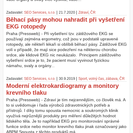
|
|
Zadavatel:
SEO Services, s.r.o.
21.7.2020
Zdraví
,
ČR
Běhací pásy mohou nahradit při vyšetření
EKG rotopedy
Praha (Pressweb) - Při vyšetření tzv. zátěžového EKG se
používají zejména ergometry, což jsou v podstatě upravené
rotopedy, ale někteří lékaři si oblíbili běhací pásy. Zátěžové EKG
volí v případě, že mají sice podezření na některou chorobu
srdce, ale klidové EKG nic neukázalo. Principem zátěžového
vyšetření srdce je to, že pacient musí vyvinout fyzickou
námahu, svaly a orgány...
|
|
Zadavatel:
SEO Services, s.r.o.
30.9.2019
Sport, volný čas, zábava
,
ČR
Moderní elektrokardiogramy a monitory
krevního tlaku
Praha (Pressweb) - Zdraví je tím nejcennějším, co člověk má. A
to si uvědomuje i řada výrobců zdravotnických potřeb a
přístrojů. I díky tomu spousta nemocnic a soukromých klinik
využívá nejrůznější produkty pro měření důležitých hodnot
lidského těla. Je to například EKG pro monitorování správné
funkce srdce nebo monitor krevního tlaku jinak označovaný jako
ABPM.Spousta z těchto produktů má...