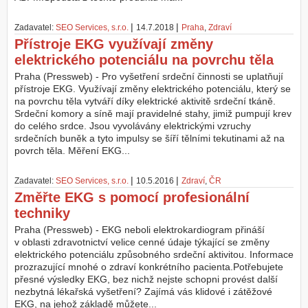
|
|
Zadavatel:
SEO Services, s.r.o.
14.7.2018
Praha
,
Zdraví
Přístroje EKG využívají změny
elektrického potenciálu na povrchu těla
Praha (Pressweb) - Pro vyšetření srdeční činnosti se uplatňují
přístroje EKG. Využívají změny elektrického potenciálu, který se
na povrchu těla vytváří díky elektrické aktivitě srdeční tkáně.
Srdeční komory a síně mají pravidelné stahy, jimiž pumpují krev
do celého srdce. Jsou vyvolávány elektrickými vzruchy
srdečních buněk a tyto impulsy se šíří tělními tekutinami až na
povrch těla. Měření EKG...
|
|
Zadavatel:
SEO Services, s.r.o.
10.5.2016
Zdraví
,
ČR
Změřte EKG s pomocí profesionální
techniky
Praha (Pressweb) - EKG neboli elektrokardiogram přináší
v oblasti zdravotnictví velice cenné údaje týkající se změny
elektrického potenciálu způsobného srdeční aktivitou. Informace
prozrazující mnohé o zdraví konkrétního pacienta.Potřebujete
přesné výsledky EKG, bez nichž nejste schopni provést další
nezbytná lékařská vyšetření? Zajímá vás klidové i zátěžové
EKG, na jehož základě můžete...