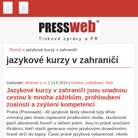
Přejít k hlavnímu obsahu
P
r
e
s
Pressweb
Tiskové zprávy a PR
s
w
Domů
»
jazykové kurzy v zahraničí
e
Jste zde
jazykové kurzy v zahraničí
b
.
c
z
|
|
Zadavatel:
Wobsah s.r.o.
13.5.2014
Kariéra, vzdělávání
,
Svět
N
Jazykové kurzy v zahraničí jsou snadnou
a
cestou k mnoha zážitkům, prohloubení
š
e
znalostí a zvýšení kompetencí
s
Praha (Pressweb) - Ač jazykové školy obecně byly dříve
l
vnímány jako draze zaplacené prodloužení studia, zkušenosti
u
jejich absolventů hovoří o něčem jiném. Jsou to právě současní
ž
třicátníci, kteří starší generace svými jazykovými dovednostmi
b
hravě strčí do kapsy. Často právě jazyková vybavenost, nikoliv
y