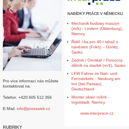
NABÍDKY PRÁCE V NĚMECKU
Mechanik budowy maszyn
(m/k) - Lindern (Oldenburg),
Niemcy
Řidič /-ka pro 40 t tahač s
návěsem (Friko) – Görlitz,
Sasko
Zedník / Omítkář / Pomocný
dělník na stavbě (m/ž), Sasko
LKW Fahrer im Nah- und
Fernverkehr - Neuburg am
Pro více informací nás můžete
Inn (bei Passau),
kontaktovat na:
Deutschland
Monter okien m/k/d -
Telefon: +420 605 512 356
Ingolstadt, Niemcy
E-Mail:
info@pressweb.cz
www.interprace.cz
RUBRIKY