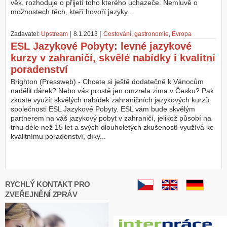
věk, rozhoduje o přijetí toho kterého uchazeče. Nemluvě o
možnostech těch, kteří hovoří jazyky...
Z
a
l
|
|
Zadavatel:
Upstream
8.1.2013
Cestování, gastronomie
,
Evropa
o
ESL Jazykové Pobyty: levné jazykové
ž
kurzy v zahraničí, skvělé nabídky i kvalitní
i
poradenství
t
ú
Brighton (Pressweb) - Chcete si ještě dodatečně k Vánocům
č
nadělit dárek? Nebo vás prostě jen omzrela zima v Česku? Pak
e
zkuste využít skvělých nabídek zahraničních jazykových kurzů
t
společnosti ESL Jazykové Pobyty. ESL vám bude skvělým
partnerem na váš jazykový pobyt v zahraničí, jelikož působí na
trhu déle než 15 let a svých dlouholetých zkušeností využívá ke
kvalitnímu poradenství, díky...
RYCHLÝ KONTAKT PRO
ZVEŘEJNĚNÍ ZPRÁV