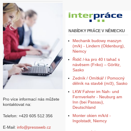
NABÍDKY PRÁCE V NĚMECKU
Mechanik budowy maszyn
(m/k) - Lindern (Oldenburg),
Niemcy
Řidič /-ka pro 40 t tahač s
návěsem (Friko) – Görlitz,
Sasko
Zedník / Omítkář / Pomocný
dělník na stavbě (m/ž), Sasko
LKW Fahrer im Nah- und
Fernverkehr - Neuburg am
Pro více informací nás můžete
Inn (bei Passau),
kontaktovat na:
Deutschland
Monter okien m/k/d -
Telefon: +420 605 512 356
Ingolstadt, Niemcy
E-Mail:
info@pressweb.cz