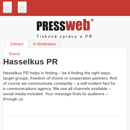
Přejít k hlavnímu obsahu
P
r
e
s
Pressweb
Tiskové zprávy a PR
s
w
Zobrazit
(aktivní záložka)
In Moderation
e
Domů
b
Jste zde
.
Hasselkus PR
c
z
Hasselkus PR helps in finding – be it finding the right ways,
target groups, freedom of choice or cooperation partners. And
N
of course we communicate constantly – a self-evident fact for
a
a communications agency. We use all channels available –
š
social media included. Your message finds its audience –
e
through us.
s
l
u
ž
b
y