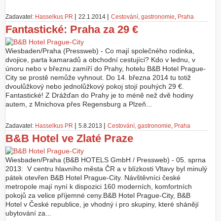
Z
|
|
Zadavatel:
Hasselkus PR
22.1.2014
Cestování, gastronomie
,
Praha
a
Fantastické: Praha za 29 €
l
o
ž
Wiesbaden/Praha (Pressweb) - Co mají společného rodinka,
i
dvojice, parta kamaradů a obchodní cestujíci? Kdo v lednu, v
t
únoru nebo v březnu zamíří do Prahy, hotelu B&B Hotel Prague-
ú
City se prostě nemůže vyhnout. Do 14. března 2014 tu totiž
č
dvoulůžkový nebo jednolůžkový pokoj stojí pouhých 29 €.
e
Fantastické! Z Drážďan do Prahy je to méně než dvě hodiny
t
autem, z Mnichova přes Regensburg a Plzeň...
|
|
Zadavatel:
Hasselkus PR
5.8.2013
Cestování, gastronomie
,
Praha
B&B Hotel ve Zlaté Praze
Wiesbaden/Praha (B&B HOTELS GmbH / Pressweb) - 05. sprna
2013: V centru hlavního města ČR a v blízkosti Vltavy byl minulý
pátek otevřen B&B Hotel Prague-City. Návštěvníci české
metropole mají nyní k dispozici 160 moderních, komfortních
pokojů za velice příjemné ceny.B&B Hotel Prague-City, B&B
Hotel v České republice, je vhodný i pro skupiny, které shánějí
ubytování za...