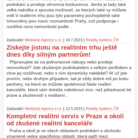
podnikání a prodeje ohromná konkurence. Jenže je tady také
velká nabídka a spousta možností, ze kterých také vy můžete
volit.V realitním trhu jsou tyto parametry pochopitelně také.
Umocněny jsou navíc rozmanitostí Prahy, což podporuje i
rozdílná cena nemovitostí podle...
|
|
Zadavatel:
MediaUp Agency s.r.o.
16.7.2023
Reality, bydlení
,
ČR
Získejte jistotu na realitním trhu ještě
dnes díky silným partnerům!
Připravujete se na jednorázové nákupy nebo prodeje
nemovitostí? Jste zkušeným podnikatelem s velkým portfoliem a
chce jej rozšiřovat, nebo s ním dynamicky nakládat? Ať už jste
prvním, nebo druhým případem, tak je vždy dobré mít po boku
partnery, na které se můžete spolehnout.Naše realitní
kanceláře, která vám dokáže nabídnout více, než pětadvacet let
praxe a zkušeností s realitami...
|
|
Zadavatel:
MediaUp Agency s.r.o.
12.5.2023
Reality, bydlení
,
ČR
Kompletní realitní servis v Praze a okolí
od zkušené realitní kanceláře
Praha a okolí je ve všech oblastech podnikání a obchodu
víceméně velice specifickou oblastí, která patří mezi