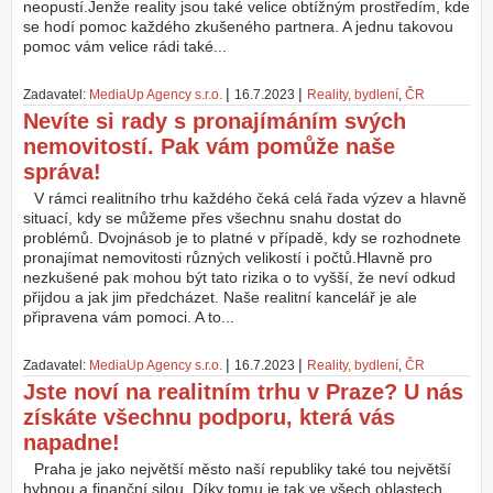
neopustí.Jenže reality jsou také velice obtížným prostředím, kde
se hodí pomoc každého zkušeného partnera. A jednu takovou
pomoc vám velice rádi také...
|
|
Zadavatel:
MediaUp Agency s.r.o.
16.7.2023
Reality, bydlení
,
ČR
Nevíte si rady s pronajímáním svých
nemovitostí. Pak vám pomůže naše
správa!
V rámci realitního trhu každého čeká celá řada výzev a hlavně
situací, kdy se můžeme přes všechnu snahu dostat do
problémů. Dvojnásob je to platné v případě, kdy se rozhodnete
pronajímat nemovitosti různých velikostí i počtů.Hlavně pro
nezkušené pak mohou být tato rizika o to vyšší, že neví odkud
přijdou a jak jim předcházet. Naše realitní kancelář je ale
připravena vám pomoci. A to...
|
|
Zadavatel:
MediaUp Agency s.r.o.
16.7.2023
Reality, bydlení
,
ČR
Jste noví na realitním trhu v Praze? U nás
získáte všechnu podporu, která vás
napadne!
Praha je jako největší město naší republiky také tou největší
hybnou a finanční silou. Díky tomu je tak ve všech oblastech