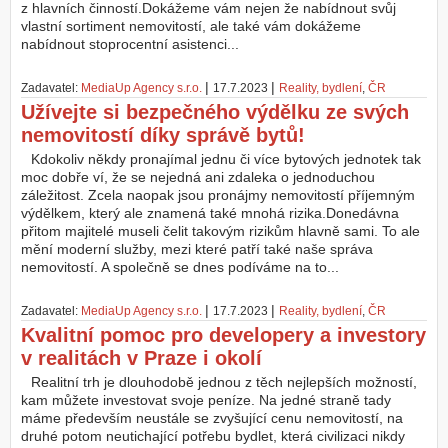
z hlavních činností.Dokážeme vám nejen že nabídnout svůj
vlastní sortiment nemovitostí, ale také vám dokážeme
nabídnout stoprocentní asistenci...
|
|
Zadavatel:
MediaUp Agency s.r.o.
17.7.2023
Reality, bydlení
,
ČR
Užívejte si bezpečného výdělku ze svých
nemovitostí díky správě bytů!
Kdokoliv někdy pronajímal jednu či více bytových jednotek tak
moc dobře ví, že se nejedná ani zdaleka o jednoduchou
záležitost. Zcela naopak jsou pronájmy nemovitostí příjemným
výdělkem, který ale znamená také mnohá rizika.Donedávna
přitom majitelé museli čelit takovým rizikům hlavně sami. To ale
mění moderní služby, mezi které patří také naše správa
nemovitostí. A společně se dnes podíváme na to...
|
|
Zadavatel:
MediaUp Agency s.r.o.
17.7.2023
Reality, bydlení
,
ČR
Kvalitní pomoc pro developery a investory
v realitách v Praze i okolí
Realitní trh je dlouhodobě jednou z těch nejlepších možností,
kam můžete investovat svoje peníze. Na jedné straně tady
máme především neustále se zvyšující cenu nemovitostí, na
druhé potom neutichající potřebu bydlet, která civilizaci nikdy