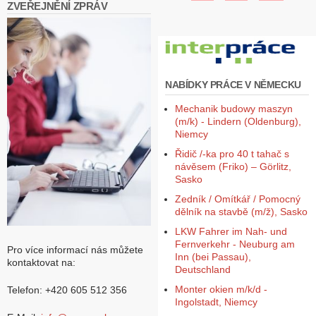
ZVEŘEJNĚNÍ ZPRÁV
NABÍDKY PRÁCE V NĚMECKU
Mechanik budowy maszyn
(m/k) - Lindern (Oldenburg),
Niemcy
Řidič /-ka pro 40 t tahač s
návěsem (Friko) – Görlitz,
Sasko
Zedník / Omítkář / Pomocný
dělník na stavbě (m/ž), Sasko
LKW Fahrer im Nah- und
Fernverkehr - Neuburg am
Pro více informací nás můžete
Inn (bei Passau),
kontaktovat na:
Deutschland
Monter okien m/k/d -
Telefon: +420 605 512 356
Ingolstadt, Niemcy