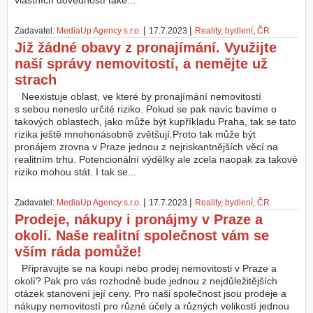
vlastních dovedností také...
Z
|
|
Zadavatel:
MediaUp Agency s.r.o.
17.7.2023
Reality, bydlení
,
ČR
a
Již žádné obavy z pronajímání. Využijte
l
o
naší správy nemovitostí, a nemějte už
ž
strach
i
t
Neexistuje oblast, ve které by pronajímání nemovitostí
ú
s sebou neneslo určité riziko. Pokud se pak navíc bavíme o
č
takových oblastech, jako může být kupříkladu Praha, tak se tato
e
rizika ještě mnohonásobně zvětšují.Proto tak může být
t
pronájem zrovna v Praze jednou z nejriskantnějších věcí na
realitním trhu. Potencionální výdělky ale zcela naopak za takové
riziko mohou stát. I tak se...
|
|
Zadavatel:
MediaUp Agency s.r.o.
17.7.2023
Reality, bydlení
,
ČR
Prodeje, nákupy i pronájmy v Praze a
okolí. Naše realitní společnost vám se
vším ráda pomůže!
Připravujte se na koupi nebo prodej nemovitosti v Praze a
okolí? Pak pro vás rozhodně bude jednou z nejdůležitějších
otázek stanovení její ceny. Pro naši společnost jsou prodeje a
nákupy nemovitostí pro různé účely a různých velikostí jednou