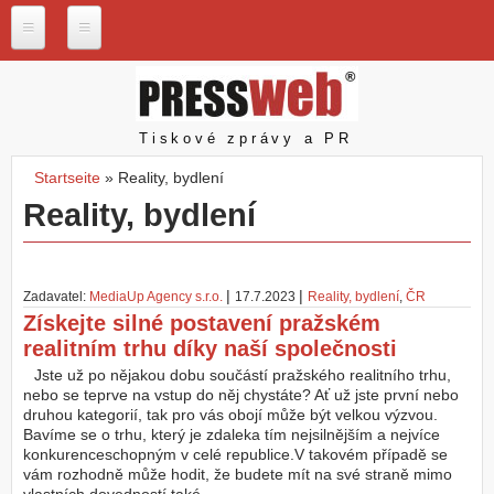
Direkt zum Inhalt
P
r
e
s
Pressweb
Tiskové zprávy a PR
s
w
Startseite
»
Reality, bydlení
e
Sie sind hier
Reality, bydlení
b
.
c
z
|
|
Zadavatel:
MediaUp Agency s.r.o.
17.7.2023
Reality, bydlení
,
ČR
N
Získejte silné postavení pražském
a
realitním trhu díky naší společnosti
š
e
Jste už po nějakou dobu součástí pražského realitního trhu,
s
nebo se teprve na vstup do něj chystáte? Ať už jste první nebo
l
druhou kategorií, tak pro vás obojí může být velkou výzvou.
u
Bavíme se o trhu, který je zdaleka tím nejsilnějším a nejvíce
ž
konkurenceschopným v celé republice.V takovém případě se
b
vám rozhodně může hodit, že budete mít na své straně mimo
y