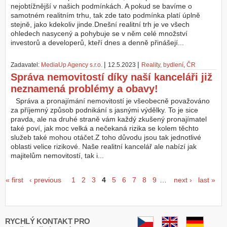
nejobtížnější v našich podmínkách. A pokud se bavíme o
samotném realitním trhu, tak zde tato podmínka platí úplně
stejně, jako kdekoliv jinde.Dnešní realitní trh je ve všech
ohledech nasycený a pohybuje se v něm celé množství
investorů a developerů, kteří dnes a denně přinášejí...
|
|
Zadavatel:
MediaUp Agency s.r.o.
12.5.2023
Reality, bydlení
,
ČR
Správa nemovitostí díky naší kanceláři již
neznamená problémy a obavy!
Správa a pronajímání nemovitostí je všeobecně považováno
za příjemný způsob podnikání s jasnými výdělky. To je sice
pravda, ale na druhé straně vám každý zkušený pronajímatel
také poví, jak moc velká a nečekaná rizika se kolem těchto
služeb také mohou otáčet.Z toho důvodu jsou tak jednotlivé
oblasti velice rizikové. Naše realitní kancelář ale nabízí jak
majitelům nemovitostí, tak i...
Seiten
« first
‹ previous
1
2
3
4
5
6
7
8
9
…
next ›
last »
RYCHLÝ KONTAKT PRO