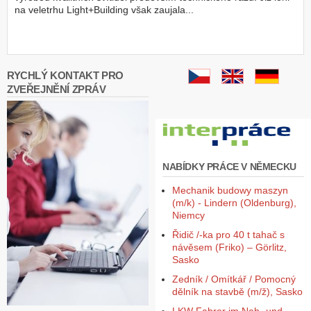
na veletrhu Light+Building však zaujala...
RYCHLÝ KONTAKT PRO
ZVEŘEJNĚNÍ ZPRÁV
NABÍDKY PRÁCE V NĚMECKU
Mechanik budowy maszyn
(m/k) - Lindern (Oldenburg),
Niemcy
Řidič /-ka pro 40 t tahač s
návěsem (Friko) – Görlitz,
Sasko
Zedník / Omítkář / Pomocný
dělník na stavbě (m/ž), Sasko