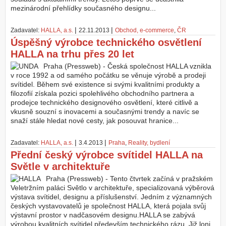
mezinárodní přehlídky současného designu...
|
|
Zadavatel:
HALLA, a.s.
22.11.2013
Obchod, e-commerce
,
ČR
Úspěšný výrobce technického osvětlení
HALLA na trhu přes 20 let
Praha (Pressweb) - Česká společnost HALLA vznikla
v roce 1992 a od samého počátku se věnuje výrobě a prodeji
svítidel. Během své existence si svými kvalitními produkty a
filozofií získala pozici spolehlivého obchodního partnera a
prodejce technického designového osvětlení, které citlivě a
vkusně souzní s inovacemi a současnými trendy a navíc se
snaží stále hledat nové cesty, jak posouvat hranice...
|
|
Zadavatel:
HALLA, a.s.
3.4.2013
Praha
,
Reality, bydlení
Přední český výrobce svítidel HALLA na
Světle v architektuře
Praha (Pressweb) - Tento čtvrtek začíná v pražském
Veletržním paláci Světlo v architektuře, specializovaná výběrová
výstava svítidel, designu a příslušenství. Jedním z významných
českých vystavovatelů je společnost HALLA, která pojala svůj
výstavní prostor v nadčasovém designu.HALLA se zabývá
výrobou kvalitních svítidel především technického rázu. Již loni