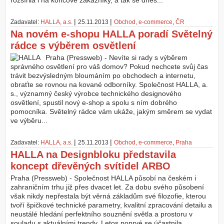
rozšířila i na koncové zákazníky, a tak se dnes...
Z
|
|
Zadavatel:
HALLA, a.s.
25.11.2013
Obchod, e-commerce
,
ČR
a
Na novém e-shopu HALLA poradí Světelný
l
o
rádce s výběrem osvětlení
ž
Praha (Pressweb) - Nevíte si rady s výběrem
i
správného osvětlení pro váš domov? Pokud nechcete svůj čas
t
trávit bezvýsledným bloumáním po obchodech a internetu,
ú
obraťte se rovnou na kované odborníky. Společnost HALLA, a.
č
s., významný český výrobce technického designového
e
osvětlení, spustil nový e-shop a spolu s ním dobrého
t
pomocníka. Světelný rádce vám ukáže, jakým směrem se vydat
ve výběru...
|
|
Zadavatel:
HALLA, a.s.
25.11.2013
Obchod, e-commerce
,
Praha
HALLA na Designbloku představila
koncept dřevěných svítidel ARBO
Praha (Pressweb) - Společnost HALLA působí na českém i
zahraničním trhu již přes dvacet let. Za dobu svého působení
však nikdy nepřestala být věrná základům své filozofie, kterou
tvoří špičkové technické parametry, kvalitní zpracování detailu a
neustálé hledání perfektního souznění světla a prostoru v
souladu s aktuálními trendy. Letos poprvé se účastnila