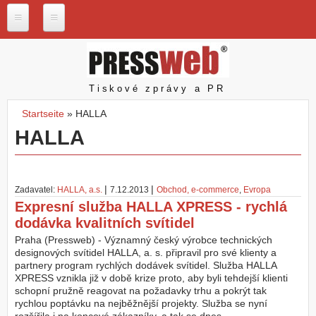
Direkt zum Inhalt
P
r
e
s
Pressweb
Tiskové zprávy a PR
s
w
Startseite
»
HALLA
e
Sie sind hier
HALLA
b
.
c
z
|
|
Zadavatel:
HALLA, a.s.
7.12.2013
Obchod, e-commerce
,
Evropa
N
Expresní služba HALLA XPRESS - rychlá
a
dodávka kvalitních svítidel
š
e
Praha (Pressweb) - Významný český výrobce technických
s
designových svítidel HALLA, a. s. připravil pro své klienty a
l
partnery program rychlých dodávek svítidel. Služba HALLA
u
XPRESS vznikla již v době krize proto, aby byli tehdejší klienti
ž
schopní pružně reagovat na požadavky trhu a pokrýt tak
b
rychlou poptávku na nejběžnější projekty. Služba se nyní
y