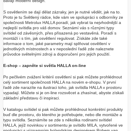
dávají moderní design.
S osvětlením se dají dělat zázraky, jen je nutné vědět, jak na to.
Proto je tu Světlený rádce, kde vám ve spolupráci s odborníky ze
společnosti Metrolux HALLA poradí, jak vybrat ta nejvhodnější a
nejlepší svítidla pro váš domov. Seznámí vás s různými typy
svítidel od závěsných, přes přisazená po vestavěná. Poradí s
montáží i s tím, jak osvětlení regulovat. Získáte zde také
informace o tom, jaké parametry mají splňovat osvětlení v
jednotlivých místnostech a v neposlední řadě zde naleznete
průvodce světelnými zdroji a doporučení pro jejich použití.
E-shop – zapněte si světla HALLA on-line
Po pečlivém zvážení kritérií osvětlení si pak můžete prohlédnout
celý sortiment společnosti HALLA na novém e-shopu. V první
řadě zde narazíte na ilustraci toho, jak svítidla HALLA v prostoru
vypadají. Můžete si je on-line rozsvěcet a zhasínat, abyste získali
základní představu či inspiraci.
V katalogu svítidel si pak můžete prohlédnout konkrétní produkty
buď dle prostoru, do kterého je potřebujete, nebo dle montáže a
typu svítidla. Seznámíte se zde s několika rodinami svítidel
HALLA, jejíž novinkou v sortimentu je svítidlo MILA, vytvořené ve
spolupráci s významným holandským designérem Robem van