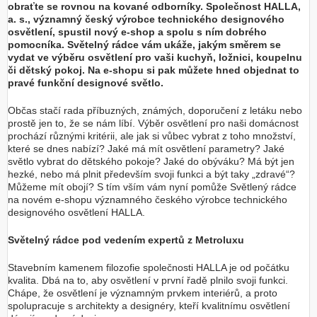
obraťte se rovnou na kované odborníky. Společnost HALLA,
a. s., významný český výrobce technického designového
osvětlení, spustil nový e-shop a spolu s ním dobrého
pomocníka. Světelný rádce vám ukáže, jakým směrem se
vydat ve výběru osvětlení pro vaši kuchyň, ložnici, koupelnu
či dětský pokoj. Na e-shopu si pak můžete hned objednat to
pravé funkční designové světlo.
Občas stačí rada příbuzných, známých, doporučení z letáku nebo
prostě jen to, že se nám líbí. Výběr osvětlení pro naši domácnost
prochází různými kritérii, ale jak si vůbec vybrat z toho množství,
které se dnes nabízí? Jaké má mít osvětlení parametry? Jaké
světlo vybrat do dětského pokoje? Jaké do obýváku? Má být jen
hezké, nebo má plnit především svoji funkci a být taky „zdravé“?
Můžeme mít obojí? S tím vším vám nyní pomůže Světlený rádce
na novém e-shopu významného českého výrobce technického
designového osvětlení HALLA.
Světelný rádce pod vedením expertů z Metroluxu
Stavebním kamenem filozofie společnosti HALLA je od počátku
kvalita. Dbá na to, aby osvětlení v první řadě plnilo svoji funkci.
Chápe, že osvětlení je významným prvkem interiérů, a proto
spolupracuje s architekty a designéry, kteří kvalitnímu osvětlení