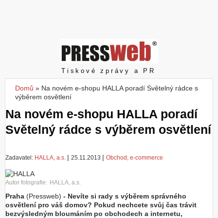
Z
a
l
o
ž
i
t
Pressweb
Tiskové zprávy a PR
ú
č
Domů
»
Na novém e-shopu HALLA poradí Světelný rádce s
Jste zde
e
výběrem osvětlení
t
Na novém e-shopu HALLA poradí
Světelný rádce s výběrem osvětlení
|
|
Zadavatel:
HALLA, a.s.
25.11.2013
Obchod, e-commerce
Autor fotografie:
HALLA, a.s.
Praha
(Pressweb)
- Nevíte si rady s výběrem správného
osvětlení pro váš domov? Pokud nechcete svůj čas trávit
bezvýsledným bloumáním po obchodech a internetu,