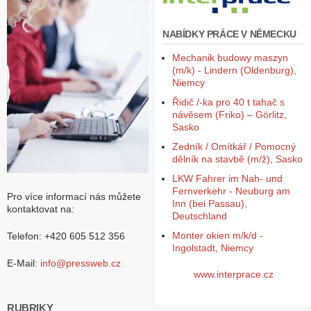
NABÍDKY PRÁCE V NĚMECKU
Mechanik budowy maszyn
(m/k) - Lindern (Oldenburg),
Niemcy
Řidič /-ka pro 40 t tahač s
návěsem (Friko) – Görlitz,
Sasko
Zedník / Omítkář / Pomocný
dělník na stavbě (m/ž), Sasko
LKW Fahrer im Nah- und
Fernverkehr - Neuburg am
Pro více informací nás můžete
Inn (bei Passau),
kontaktovat na:
Deutschland
Monter okien m/k/d -
Telefon: +420 605 512 356
Ingolstadt, Niemcy
E-Mail:
info@pressweb.cz
www.interprace.cz
RUBRIKY