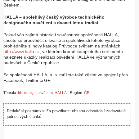
Beekem.
HALLA – spolehlivý český výrobce technického
designového osvětlení s dvacetiletou tradicí
Pokud vás zajímá historie i současnost společnosti HALLA,
chcete se přesvědčit o kvalitě a spolehlivosti tohoto výrobce,
prohlédněte si nový katalog Průvodce světlem na stránkách
http://www.halla.cz
, ve kterém kromě kompletního sortimentu
naleznete ukázky realizací osvětlení HALLA ve významných
budovách v České republice.
Se společností HALLA, a. s. můžete také zůstat ve spojení přes
Facebook, Twitter či G+.
|
Témata:
trh
,
design
,
osvětlení
,
HALLA
Region:
ČR
Redakční poznámka: Za pravdivost obsahu odpovídají zadavatelé
jednotlivých článků.