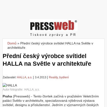
Z
a
l
o
ž
i
t
Pressweb
Tiskové zprávy a PR
ú
č
Domů
»
Přední český výrobce svítidel HALLA na Světle v
Jste zde
e
architektuře
t
Přední český výrobce svítidel
HALLA na Světle v architektuře
|
|
Zadavatel:
HALLA, a.s.
3.4.2013
Reality, bydlení
Autor fotografie:
HALLA, a.s.
Praha
(Pressweb) - Tento čtvrtek začíná v pražském Veletržním
paláci Světlo v architektuře, specializovaná výběrová výstava
svítidel, designu a příslušenství. Jedním z významných českých