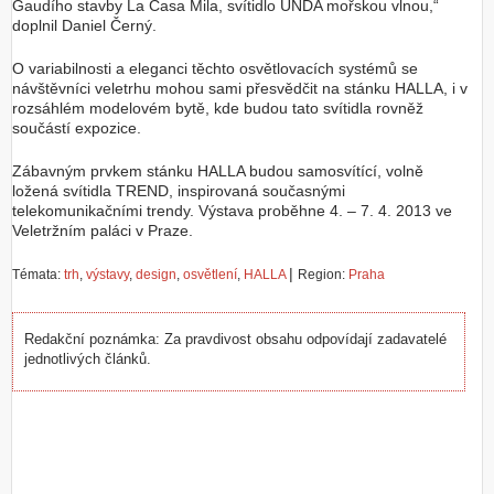
Gaudího stavby La Casa Mila, svítidlo UNDA mořskou vlnou,“
doplnil Daniel Černý.
O variabilnosti a eleganci těchto osvětlovacích systémů se
návštěvníci veletrhu mohou sami přesvědčit na stánku HALLA, i v
rozsáhlém modelovém bytě, kde budou tato svítidla rovněž
součástí expozice.
Zábavným prvkem stánku HALLA budou samosvítící, volně
ložená svítidla TREND, inspirovaná současnými
telekomunikačními trendy. Výstava proběhne 4. – 7. 4. 2013 ve
Veletržním paláci v Praze.
|
Témata:
trh
,
výstavy
,
design
,
osvětlení
,
HALLA
Region:
Praha
Redakční poznámka: Za pravdivost obsahu odpovídají zadavatelé
jednotlivých článků.