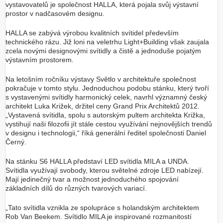
vystavovatelů je společnost HALLA, která pojala svůj výstavní
prostor v nadčasovém designu.
HALLA se zabývá výrobou kvalitních svítidel především
technického rázu. Již loni na veletrhu Light+Building však zaujala
zcela novými designovými svítidly a čistě a jednoduše pojatým
výstavním prostorem.
Na letošním ročníku výstavy Světlo v architektuře společnost
pokračuje v tomto stylu. Jednoduchou podobu stánku, který tvoří
s vystavenými svítidly harmonický celek, navrhl významný český
architekt Luka Križek, držitel ceny Grand Prix Architektů 2012.
„Vystavená svítidla, spolu s autorským pultem architekta Križka,
vystihují naši filozofii jít stále cestou využívání nejnovějších trendů
v designu i technologii,“ říká generální ředitel společnosti Daniel
Černý.
Na stánku S6 HALLA představí LED svítidla MILA a UNDA.
Svítidla využívají svobody, kterou světelné zdroje LED nabízejí.
Mají jedinečný tvar a možnost jednoduchého spojování
základních dílů do různých tvarových variací.
„Tato svítidla vznikla ze spolupráce s holandským architektem
Rob Van Beekem. Svítidlo MILA je inspirované rozmanitostí