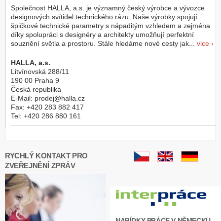
Společnost HALLA, a.s. je významný český výrobce a vývozce
designových svítidel technického rázu. Naše výrobky spojují
špičkové technické parametry s nápaditým vzhledem a zejména
díky spolupráci s designéry a architekty umožňují perfektní
souznění světla a prostoru. Stále hledáme nové cesty jak...
vice ›
HALLA, a.s.
Litvínovská 288/11
190 00
Praha 9
Česká republika
E-Mail:
prodej@halla.cz
Fax:
+420 283 882 417
Tel:
+420 286 880 161
RYCHLÝ KONTAKT PRO
ZVEŘEJNĚNÍ ZPRÁV
NABÍDKY PRÁCE V NĚMECKU