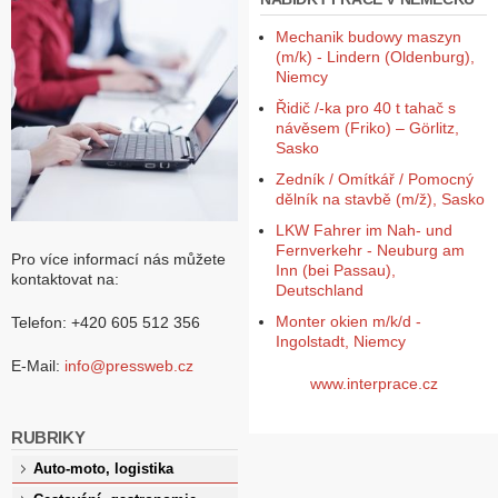
Mechanik budowy maszyn
(m/k) - Lindern (Oldenburg),
Niemcy
Řidič /-ka pro 40 t tahač s
návěsem (Friko) – Görlitz,
Sasko
Zedník / Omítkář / Pomocný
dělník na stavbě (m/ž), Sasko
LKW Fahrer im Nah- und
Fernverkehr - Neuburg am
Pro více informací nás můžete
Inn (bei Passau),
kontaktovat na:
Deutschland
Monter okien m/k/d -
Telefon: +420 605 512 356
Ingolstadt, Niemcy
E-Mail:
info@pressweb.cz
www.interprace.cz
RUBRIKY
Auto-moto, logistika