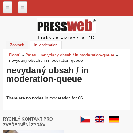
Přejít k hlavnímu obsahu
P
r
e
s
Pressweb
Tiskové zprávy a PR
s
w
Zobrazit
In Moderation
(aktivní záložka)
e
Domů
»
Patas
»
nevydaný obsah / in moderation-queue
»
b
Jste zde
nevydaný obsah / in moderation-queue
.
c
nevydaný obsah / in
z
moderation-queue
N
a
š
There are no nodes in moderation for 66
e
s
l
u
RYCHLÝ KONTAKT PRO
ž
ZVEŘEJNĚNÍ ZPRÁV
b
y