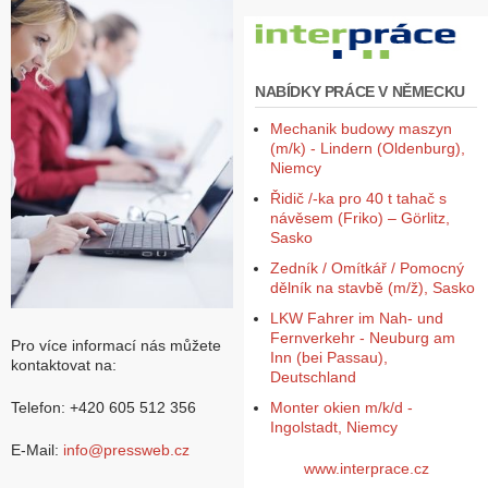
Z
a
l
NABÍDKY PRÁCE V NĚMECKU
o
ž
Mechanik budowy maszyn
i
(m/k) - Lindern (Oldenburg),
t
Niemcy
ú
č
Řidič /-ka pro 40 t tahač s
e
návěsem (Friko) – Görlitz,
t
Sasko
Zedník / Omítkář / Pomocný
dělník na stavbě (m/ž), Sasko
LKW Fahrer im Nah- und
Fernverkehr - Neuburg am
Pro více informací nás můžete
Inn (bei Passau),
kontaktovat na:
Deutschland
Monter okien m/k/d -
Telefon: +420 605 512 356
Ingolstadt, Niemcy
E-Mail:
info@pressweb.cz
www.interprace.cz