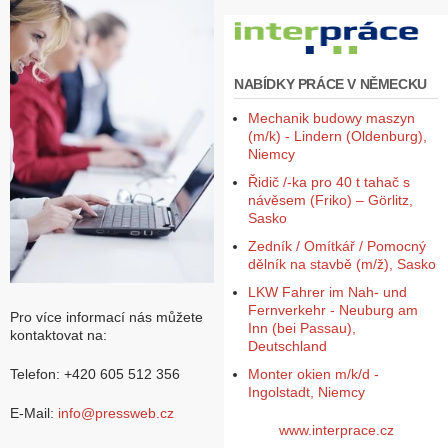
Z
a
l
NABÍDKY PRÁCE V NĚMECKU
o
ž
Mechanik budowy maszyn
i
(m/k) - Lindern (Oldenburg),
t
Niemcy
ú
č
Řidič /-ka pro 40 t tahač s
e
návěsem (Friko) – Görlitz,
t
Sasko
Zedník / Omítkář / Pomocný
dělník na stavbě (m/ž), Sasko
LKW Fahrer im Nah- und
Fernverkehr - Neuburg am
Pro více informací nás můžete
Inn (bei Passau),
kontaktovat na:
Deutschland
Monter okien m/k/d -
Telefon: +420 605 512 356
Ingolstadt, Niemcy
E-Mail:
info@pressweb.cz
www.interprace.cz