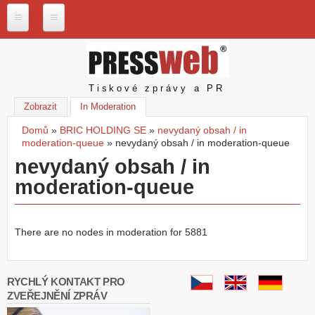
Přejít k hlavnímu obsahu
P
r
e
s
Pressweb
Tiskové zprávy a PR
s
w
Zobrazit
In Moderation
(aktivní záložka)
e
Domů
»
BRIC HOLDING SE
»
nevydaný obsah / in
b
Jste zde
moderation-queue
»
nevydaný obsah / in moderation-queue
.
c
nevydaný obsah / in
z
moderation-queue
N
a
š
There are no nodes in moderation for 5881
e
s
l
u
RYCHLÝ KONTAKT PRO
ž
ZVEŘEJNĚNÍ ZPRÁV
b
y