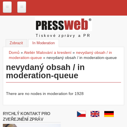
Přejít k hlavnímu obsahu
P
r
e
s
Pressweb
Tiskové zprávy a PR
s
w
Zobrazit
In Moderation
(aktivní záložka)
e
Domů
»
Ateliér Malování a kreslení
»
nevydaný obsah / in
b
Jste zde
moderation-queue
»
nevydaný obsah / in moderation-queue
.
c
nevydaný obsah / in
z
moderation-queue
N
a
š
There are no nodes in moderation for 1928
e
s
l
u
RYCHLÝ KONTAKT PRO
ž
ZVEŘEJNĚNÍ ZPRÁV
b
y