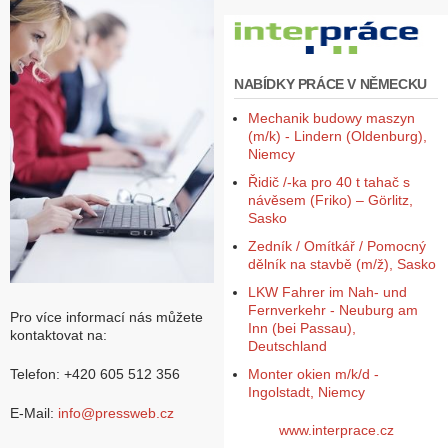
Z
a
l
NABÍDKY PRÁCE V NĚMECKU
o
ž
Mechanik budowy maszyn
i
(m/k) - Lindern (Oldenburg),
t
Niemcy
ú
č
Řidič /-ka pro 40 t tahač s
e
návěsem (Friko) – Görlitz,
t
Sasko
Zedník / Omítkář / Pomocný
dělník na stavbě (m/ž), Sasko
LKW Fahrer im Nah- und
Fernverkehr - Neuburg am
Pro více informací nás můžete
Inn (bei Passau),
kontaktovat na:
Deutschland
Monter okien m/k/d -
Telefon: +420 605 512 356
Ingolstadt, Niemcy
E-Mail:
info@pressweb.cz
www.interprace.cz