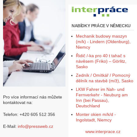
Z
a
l
NABÍDKY PRÁCE V NĚMECKU
o
ž
Mechanik budowy maszyn
i
(m/k) - Lindern (Oldenburg),
t
Niemcy
ú
č
Řidič /-ka pro 40 t tahač s
e
návěsem (Friko) – Görlitz,
t
Sasko
Zedník / Omítkář / Pomocný
dělník na stavbě (m/ž), Sasko
LKW Fahrer im Nah- und
Fernverkehr - Neuburg am
Pro více informací nás můžete
Inn (bei Passau),
kontaktovat na:
Deutschland
Monter okien m/k/d -
Telefon: +420 605 512 356
Ingolstadt, Niemcy
E-Mail:
info@pressweb.cz
www.interprace.cz