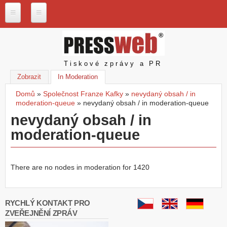
Přejít k hlavnímu obsahu
P
r
e
s
Pressweb
Tiskové zprávy a PR
s
w
Zobrazit
In Moderation
(aktivní záložka)
e
Domů
»
Společnost Franze Kafky
»
nevydaný obsah / in
b
Jste zde
moderation-queue
»
nevydaný obsah / in moderation-queue
.
c
nevydaný obsah / in
z
moderation-queue
N
a
š
There are no nodes in moderation for 1420
e
s
l
u
RYCHLÝ KONTAKT PRO
ž
ZVEŘEJNĚNÍ ZPRÁV
b
y