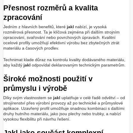
Přesnost rozměrů a kvalita
zpracování
Jedním z hlavních benefitů, které
jakl
nabízí, je vysoká
rozměrová přesnost. Ta je klíčová zejména při dalším strojním
opracování, svařování nebo povrchových úpravách. Kvalitní
ocelové profily umožňují efektivní výrobu bez zbytečných ztrát
materiálu a časových prodlev.
Technimat klade důraz na kontrolu kvality dodávaného materiálu,
aby každý
jakl
odpovídal deklarovaným technickým parametrům.
Široké možnosti použití v
průmyslu i výrobě
Díky svým vlastnostem se
jakl
uplatňuje v celé řadě odvětví – od
strojírenství přes výrobní provozy až po technické a průmyslové
aplikace. Uzavřený profil umožňuje snadnou kombinaci s dalšími
druhy hutního materiálu, jako jsou plechy nebo trubky, a nabízí
vysokou flexibilitu při návrhu řešení.
Jakl jako součást komplexní