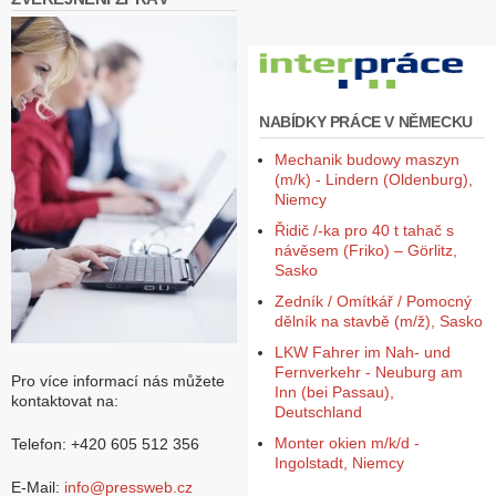
NABÍDKY PRÁCE V NĚMECKU
Mechanik budowy maszyn
(m/k) - Lindern (Oldenburg),
Niemcy
Řidič /-ka pro 40 t tahač s
návěsem (Friko) – Görlitz,
Sasko
Zedník / Omítkář / Pomocný
dělník na stavbě (m/ž), Sasko
LKW Fahrer im Nah- und
Fernverkehr - Neuburg am
Pro více informací nás můžete
Inn (bei Passau),
kontaktovat na:
Deutschland
Monter okien m/k/d -
Telefon: +420 605 512 356
Ingolstadt, Niemcy
E-Mail:
info@pressweb.cz