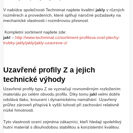
V nabídce společnosti Technimat najdete kvalitní
jakly
v různých
rozměrech a provedeních, které splňují náročné požadavky na
mechanické vlastnosti i rozměrovou přesnost.
Kompletní sortiment najdete zde:
jakl
–
http://www.technimat.cz/sortiment-profilova-ocel-plechy-
trubky-jakly/jakly/jakly-uzavrene-z/
Uzavřené profily Z a jejich
technické výhody
Uzavřené profily typu Z se vyznačují rovnoměrným rozložením
materiálu po celém obvodu profilu. Díky tomu
jakl
velmi dobře
odolává tlaku, kroucení i dynamickému namáhání. Uzavřený
průřez zároveň přispívá k vyšší tuhosti při zachování relativně
nízké hmotnosti.
Tyto vlastnosti ocení zejména zákazníci, kteří hledají spolehlivý
hutní materiál s dlouhodobou stabilitou a konzistentní kvalitou.