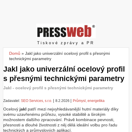
Z
a
l
o
ž
i
t
Pressweb
Tiskové zprávy a PR
ú
č
Domů
»
Jakl jako univerzální ocelový profil s přesnými
Jste zde
e
technickými parametry
t
Jakl jako univerzální ocelový profil
s přesnými technickými parametry
Jakl - ocelový profil s přesnými technickými parametry
|
|
Zadavatel:
SEO Services, s.r.o.
8.2.2026
Průmysl, energetika
Ocelový
jakl
patří mezi nejvyhledávanější hutní materiály díky
svému uzavřenému průřezu, vysoké stabilitě a širokým
možnostem dalšího zpracování. Právě kombinace pevnosti,
přesnosti a dlouhé životnosti z něj dělá ideální volbu pro řadu
technických a průmyslových aplikací.