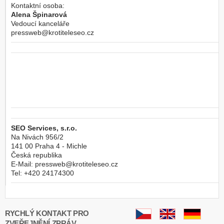
Kontaktní osoba:
Alena Špinarová
Vedoucí kanceláře
pressweb@krotiteleseo.cz
SEO Services, s.r.o.
Na Nivách 956/2
141 00
Praha 4 - Michle
Česká republika
E-Mail:
pressweb@krotiteleseo.cz
Tel:
+420 24174300
RYCHLÝ KONTAKT PRO
ZVEŘEJNĚNÍ ZPRÁV