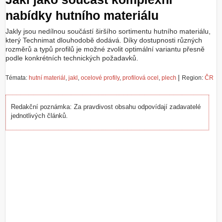
nabídky hutního materiálu
Jakly jsou nedílnou součástí širšího sortimentu hutního materiálu,
který Technimat dlouhodobě dodává. Díky dostupnosti různých
rozměrů a typů profilů je možné zvolit optimální variantu přesně
podle konkrétních technických požadavků.
|
Témata:
hutní materiál
,
jakl
,
ocelové profily
,
profilová ocel
,
plech
Region:
ČR
Redakční poznámka: Za pravdivost obsahu odpovídají zadavatelé
jednotlivých článků.